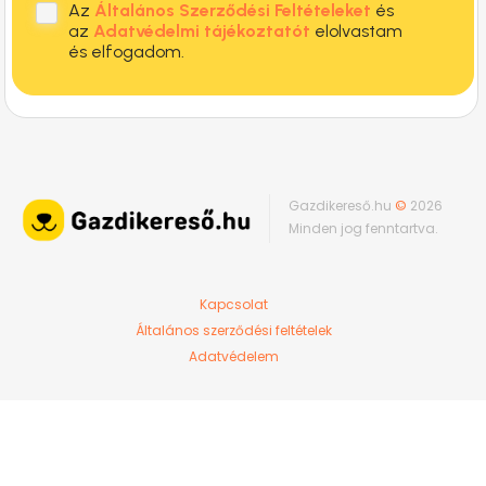
Az
Általános Szerződési Feltételeket
és
az
Adatvédelmi tájékoztatót
elolvastam
és elfogadom.
Gazdikereső.hu
©
2026
Minden jog fenntartva.
Kapcsolat
Általános szerződési feltételek
Adatvédelem