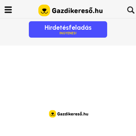
Hirdetésfeladás
INGYENES!