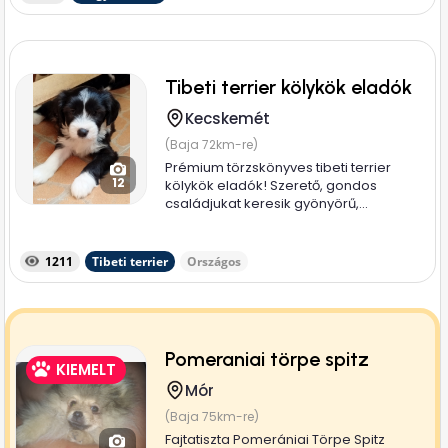
Tibeti terrier kölykök eladók
Kecskemét
(Baja 72km-re)
Prémium törzskönyves tibeti terrier
12
kölykök eladók! Szerető, gondos
családjukat keresik gyönyörű,...
1211
Tibeti terrier
Országos
Pomeraniai törpe spitz
KIEMELT
Mór
(Baja 75km-re)
Fajtatiszta Pomerániai Törpe Spitz