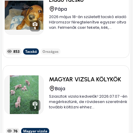
Pápa
2026 május 18-án született tacskó eladó
Háromszor féregtelenítve egyszer oltva
van. Felmenők cser fekete, kék,...
6
853
Tacskó
Országos
MAGYAR VIZSLA KÖLYKÖK
Baja
Sziasztok vizsla kedvelők! 2026.07.07 -én
megérkeztünk, de rövidesen szeretnénk
tovább költözni ehhez...
3
76
Magyar vizsla