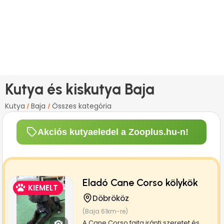
Kutya és kiskutya Baja
Kutya
Baja
Összes kategória
/
/
Akciós kutyaeledel a Zooplus.hu-n!
Eladó Cane Corso kölykök
KIEMELT
Döbrököz
(Baja 61km-re)
A Cane Corso fajta iránti szeretet és