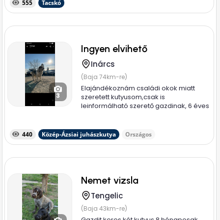
555
Tacskó
Ingyen elvihető
Inárcs
(Baja 74km-re)
Elajándékoznám családi okok miatt
3
szeretett kutyusom,csak is
leinformálható szerető gazdinak, 6 éves
nyugodt...
440
Közép-Ázsiai juhászkutya
Országos
Nemet vizsla
Tengelic
(Baja 43km-re)
Gazdit keres két kutyus 8 hónaposak