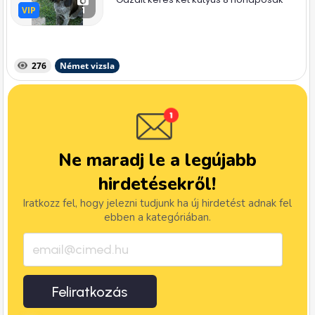
VIP
VIP
1
276
Német vizsla
Ne maradj le a legújabb
hirdetésekről!
Iratkozz fel, hogy jelezni tudjunk ha új hirdetést adnak fel
ebben a kategóriában.
Feliratkozás