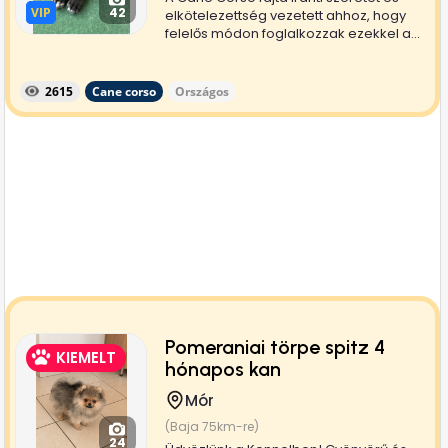
VIP
VIP
42
elkötelezettség vezetett ahhoz, hogy
felelős módon foglalkozzak ezekkel a...
2615
Cane corso
Országos
Pomeraniai törpe spitz 4
KIEMELT
hónapos kan
Mór
(Baja 75km-re)
24