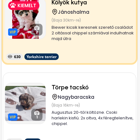
Kölyök kutya
KIEMELT
Jánoshalma
(Baja 30km-re)
Biewer kicsik keresnek szerető családot
VIP
VIP
2
2 oltással chippel számlával indulhatnak
majd útra
630
Yorkshire terrier
Törpe tacskó
Nagybaracska
(Baja 16km-re)
Augusztus 20-tól költözne. Csoki
VIP
VIP
1
harlekin kisfiú. 2x oltva, 4x féregtelenítve,
chippel.