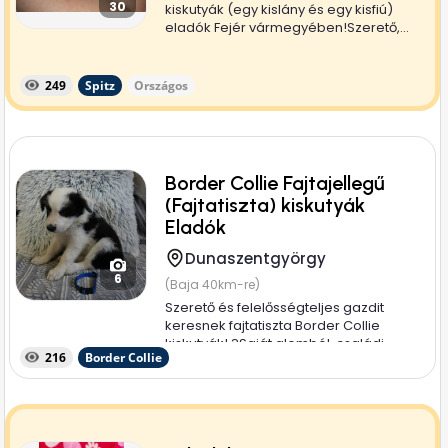
30
kiskutyák (egy kislány és egy kisfiú)
eladók Fejér vármegyében!Szerető,...
249
Spitz
Országos
Border Collie Fajtajellegű
(Fajtatiszta) kiskutyák
Eladók
Dunaszentgyörgy
6
(Baja 40km-re)
Szerető és felelősségteljes gazdit
keresnek fajtatiszta Border Collie
kiskutyák! ? ​Saját alomból, családi...
216
Border Collie