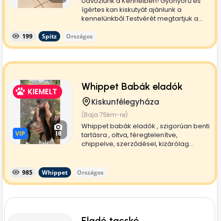
Üdvözlünk a Kennelben! Gyönyörű és
ígértes kan kiskutyát ajánlunk a
kennelünkből.Testvérét megtartjuk a...
199
Spitz
Országos
Whippet Babák eladók
KIEMELT
Kiskunfélegyháza
(Baja 75km-re)
Whippet babák eladók , szigorúan benti
VIP
VIP
18
tartásra , oltva, féregtelenítve,
chippelve, szerződésel, kizárólag...
985
Whippet
Országos
Eladó tacskó