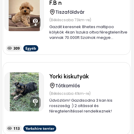
F.B n
Tiszaföldvár
(Békéscsaba 73km-re)
4
Gazdit keresnek 8hetes maltipoo
kölykök 4kan 1szuka oltva féregtelenítve
vannak 70.000ft Szolnok megye...
309
Egyéb
Yorki kiskutyák
Tótkomlós
(Békéscsaba 41km-re)
Üdvözlöm! Gazdisodna 3 kan kis
7
rosszaság :) 2 oltással és
féregtelenítéssel rendelkeznek!
Jelenleg 10 hetesek
113
Yorkshire terrier