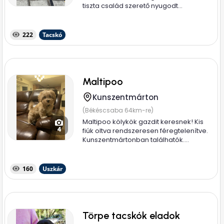
tiszta család szerető nyugodt...
222
Tacskó
Maltipoo
Kunszentmárton
(Békéscsaba 64km-re)
Maltipoo kölykök gazdit keresnek! Kis
4
fiúk oltva rendszeresen féregtelenítve.
Kunszentmártonban találhatók....
160
Uszkár
Törpe tacskók eladok