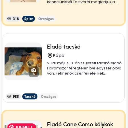
kennelünkből.Testvérét megtartjuk a...
318
Spitz
Országos
Eladó tacskó
Pápa
2026 május 18-án született tacskó eladó
Háromszor féregtelenítve egyszer oltva
van. Felmenők cser fekete, kék,...
6
988
Tacskó
Országos
Eladó Cane Corso kölykök
KIEMELT