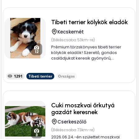
Tibeti terrier kölykök eladók
Kecskemét
(Békéscsaba 53km-re)
Prémium törzskönyves tibeti terrier
12
kölykök eladók! Szerető, gondos
családjukat keresik gyönyörű,...
1291
Tibeti terrier
Országos
Cuki moszkvai őrkutyá
gazdát keresnek
Cserkeszőlő
(Békéscsaba 73km-re)
3
2026.06.24.-én születtet moszkvai