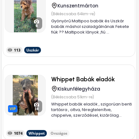
Kunszentmárton
(Békéscsaba 64km-re)
Gyönyörű Maltipoo babák és Uszkár
6
babák máshol szaladgálnának Fekete
fiúk ?? Maltipook lányok ,fiú ...
113
Uszkár
Whippet Babák eladók
Kiskunfélegyháza
(Békéscsaba 51km-re)
Whippet babák eladók , szigorúan benti
VIP
VIP
18
tartásra , oltva, féregtelenítve,
chippelve, szerződésel, kizárólag...
1074
Whippet
Országos