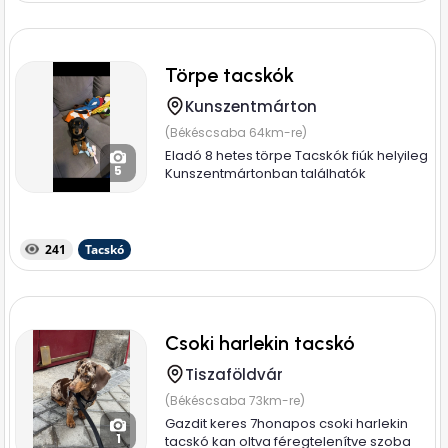
Törpe tacskók
Kunszentmárton
(Békéscsaba 64km-re)
Eladó 8 hetes törpe Tacskók fiúk helyileg
5
Kunszentmártonban találhatók
241
Tacskó
Csoki harlekin tacskó
Tiszaföldvár
(Békéscsaba 73km-re)
Gazdit keres 7honapos csoki harlekin
1
tacskó kan oltva féregtelenítve szoba