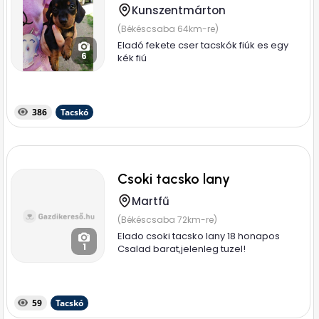
Kunszentmárton
(Békéscsaba 64km-re)
Eladó fekete cser tacskók fiúk es egy
6
kék fiú
386
Tacskó
Csoki tacsko lany
Martfű
(Békéscsaba 72km-re)
Elado csoki tacsko lany 18 honapos
1
Csalad barat,jelenleg tuzel!
59
Tacskó