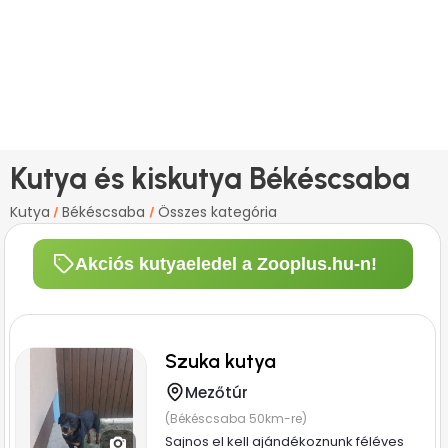
Kutya és kiskutya Békéscsaba
Kutya
Békéscsaba
Összes kategória
/
/
Akciós kutyaeledel a Zooplus.hu-n!
Szuka kutya
Mezőtúr
(Békéscsaba 50km-re)
Sajnos el kell ajándékoznunk féléves