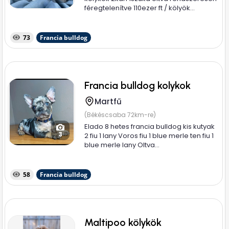
féregtelenítve 110ezer ft / kölyök...
73
Francia bulldog
Francia bulldog kolykok
Martfű
(Békéscsaba 72km-re)
Elado 8 hetes francia bulldog kis kutyak
3
2 fiu 1 lany Voros fiu 1 blue merle ten fiu 1
blue merle lany Oltva...
58
Francia bulldog
Maltipoo kölykök