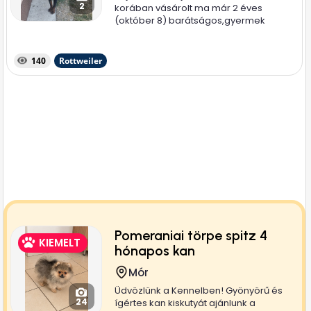
2
korában vásárolt ma már 2 éves
(október 8) barátságos,gyermek
mellett...
140
Rottweiler
Pomeraniai törpe spitz 4
KIEMELT
hónapos kan
Mór
Üdvözlünk a Kennelben! Gyönyörű és
24
ígértes kan kiskutyát ajánlunk a