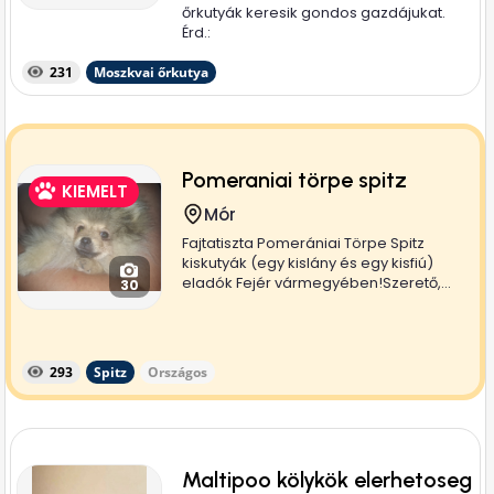
őrkutyák keresik gondos gazdájukat.
Érd.:
231
Moszkvai őrkutya
Pomeraniai törpe spitz
KIEMELT
Mór
Fajtatiszta Pomerániai Törpe Spitz
kiskutyák (egy kislány és egy kisfiú)
eladók Fejér vármegyében!Szerető,...
30
293
Spitz
Országos
Maltipoo kölykök elerhetoseg