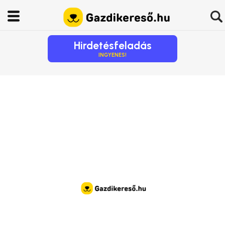
Hirdetésfeladás
INGYENES!