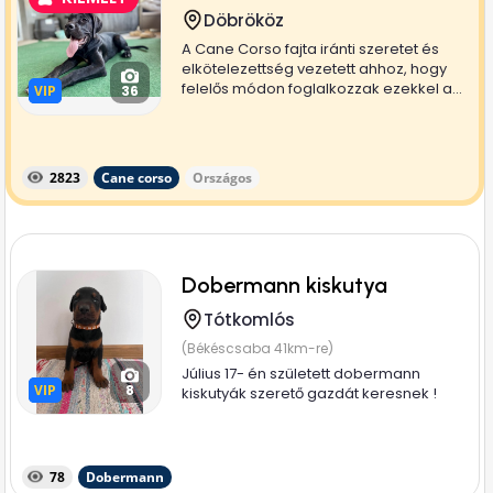
Döbrököz
A Cane Corso fajta iránti szeretet és
elkötelezettség vezetett ahhoz, hogy
felelős módon foglalkozzak ezekkel a...
VIP
VIP
36
2823
Cane corso
Országos
Dobermann kiskutya
Tótkomlós
(Békéscsaba 41km-re)
Július 17- én született dobermann
VIP
VIP
8
kiskutyák szerető gazdát keresnek !
78
Dobermann