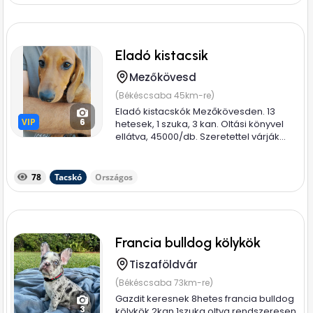
Eladó kistacsik
Mezőkövesd
(Békéscsaba 45km-re)
Eladó kistacskók Mezőkövesden. 13
VIP
VIP
6
hetesek, 1 szuka, 3 kan. Oltási könyvel
ellátva, 45000/db. Szeretettel várják...
78
Tacskó
Országos
Francia bulldog kölykök
Tiszaföldvár
(Békéscsaba 73km-re)
Gazdit keresnek 8hetes francia bulldog
3
kölykök 2kan 1szuka oltva rendszeresen