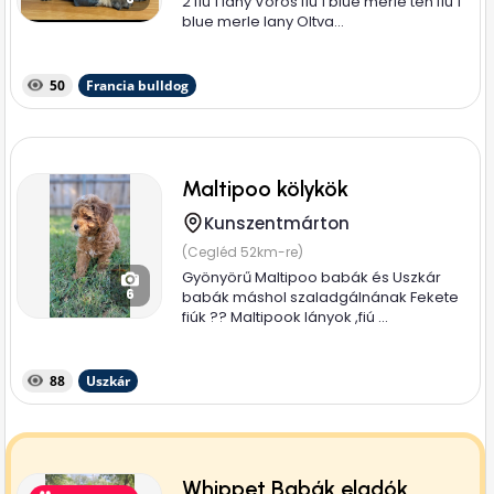
2 fiu 1 lany Voros fiu 1 blue merle ten fiu 1
blue merle lany Oltva...
50
Francia bulldog
Maltipoo kölykök
Kunszentmárton
(Cegléd 52km-re)
Gyönyörű Maltipoo babák és Uszkár
6
babák máshol szaladgálnának Fekete
fiúk ?? Maltipook lányok ,fiú ...
88
Uszkár
Whippet Babák eladók