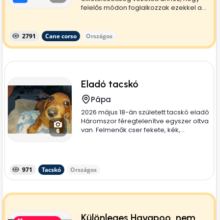
felelős módon foglalkozzak ezekkel a...
2791
Cane corso
Országos
Eladó tacskó
Pápa
2026 május 18-án született tacskó eladó
Háromszor féregtelenítve egyszer oltva
van. Felmenők cser fekete, kék,...
6
971
Tacskó
Országos
Különleges Havapoo, nem