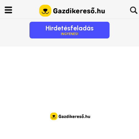
Hirdetésfeladás
INGYENES!