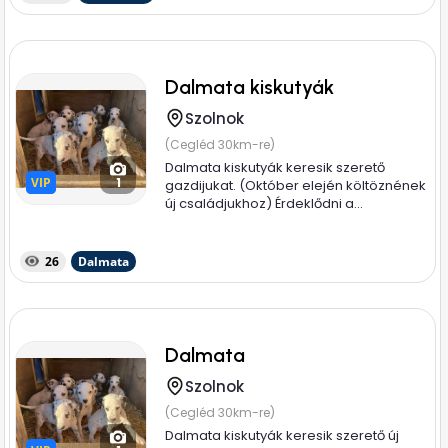
Dalmata kiskutyák
Szolnok
(Cegléd 30km-re)
Dalmata kiskutyák keresik szerető
VIP
VIP
1
gazdijukat. (Október elején költöznének
új családjukhoz) Érdeklődni a...
26
Dalmata
Dalmata
Szolnok
(Cegléd 30km-re)
Dalmata kiskutyák keresik szerető új