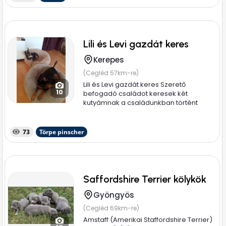
Lili és Levi gazdát keres
Kerepes
(Cegléd 57km-re)
Lili és Levi gazdát keres Szerető
10
befogadó családot keresek két
kutyámnak a családunkban történt
több...
73
Törpe pinscher
Saffordshire Terrier kölykök
Gyöngyös
(Cegléd 69km-re)
Amstaff (Amerikai Staffordshire Terrier)