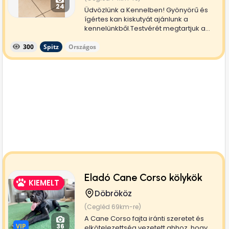
24
Üdvözlünk a Kennelben! Gyönyörű és
ígértes kan kiskutyát ajánlunk a
kennelünkből.Testvérét megtartjuk a...
300
Spitz
Országos
Eladó Cane Corso kölykök
KIEMELT
Döbrököz
(Cegléd 69km-re)
A Cane Corso fajta iránti szeretet és
VIP
VIP
36
elkötelezettség vezetett ahhoz, hogy