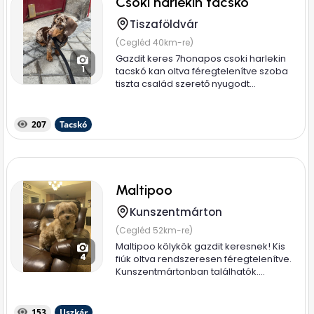
Csoki harlekin tacskó
Tiszaföldvár
(Cegléd 40km-re)
Gazdit keres 7honapos csoki harlekin
1
tacskó kan oltva féregtelenítve szoba
tiszta család szerető nyugodt...
207
Tacskó
Maltipoo
Kunszentmárton
(Cegléd 52km-re)
Maltipoo kölykök gazdit keresnek! Kis
4
fiúk oltva rendszeresen féregtelenítve.
Kunszentmártonban találhatók....
153
Uszkár