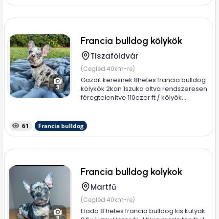
Francia bulldog kölykök
Tiszaföldvár
(Cegléd 40km-re)
Gazdit keresnek 8hetes francia bulldog
3
kölykök 2kan 1szuka oltva rendszeresen
féregtelenítve 110ezer ft / kölyök...
61
Francia bulldog
Francia bulldog kolykok
Martfű
(Cegléd 40km-re)
Elado 8 hetes francia bulldog kis kutyak
3