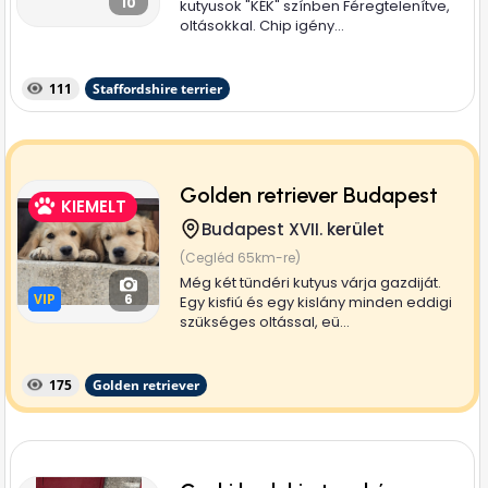
10
kutyusok "KÉK" színben Féregtelenítve,
oltásokkal. Chip igény...
111
Staffordshire terrier
Golden retriever Budapest
KIEMELT
Budapest XVII. kerület
(Cegléd 65km-re)
Még két tündéri kutyus várja gazdiját.
VIP
VIP
6
Egy kisfiú és egy kislány minden eddigi
szükséges oltással, eü...
175
Golden retriever