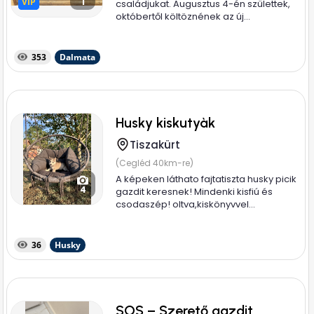
VIP
VIP
1
családjukat. Augusztus 4-én születtek,
októbertől költöznének az új...
353
Dalmata
Husky kiskutyàk
Tiszakürt
(Cegléd 40km-re)
A képeken láthato fajtatiszta husky picik
4
gazdit keresnek! Mindenki kisfiú és
csodaszép! oltva,kiskönyvvel...
36
Husky
SOS – Szerető gazdit