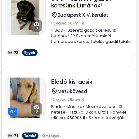
keresünk Lunának!
Budapest XIV. kerület
(Cegléd 66km-re)
3
? SOS – Szerető gazdit keresünk
Lunának! ?? Szeretnénk minél
hamarabb szerető, felelős gazdit találni
ennek a...
72
Egyéb
Eladó kistacsik
Mezőkövesd
(Cegléd 71km-re)
Eladó kistacskók Mezőkövesden. 13
VIP
VIP
6
hetesek, 1 szuka, 3 kan. Oltási könyvel
ellátva, 45000/db. Szeretettel várják...
71
Tacskó
Országos