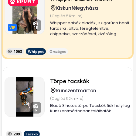
KIEMELT
Kiskunfélegyháza
(Cegléd 51km-re)
Whippet babák eladók , szigorúan benti
VIP
VIP
18
tartásra , oltva, féregtelenítve,
chippelve, szerződésel, kizárólag...
1063
Whippet
Országos
Törpe tacskók
Kunszentmárton
(Cegléd 52km-re)
Eladó 8 hetes törpe Tacskók fiúk helyileg
5
Kunszentmártonban találhatók
209
Tacskó