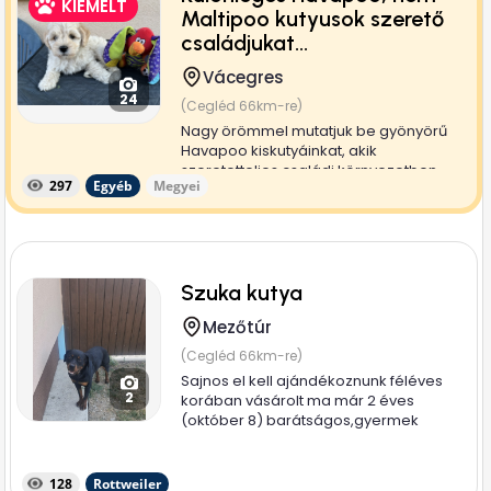
KIEMELT
Maltipoo kutyusok szerető
családjukat...
Vácegres
24
(Cegléd 66km-re)
Nagy örömmel mutatjuk be gyönyörű
Havapoo kiskutyáinkat, akik
szeretetteljes családi környezetben
297
Egyéb
Megyei
nevelkednek,...
Szuka kutya
Mezőtúr
(Cegléd 66km-re)
Sajnos el kell ajándékoznunk féléves
2
korában vásárolt ma már 2 éves
(október 8) barátságos,gyermek
mellett...
128
Rottweiler