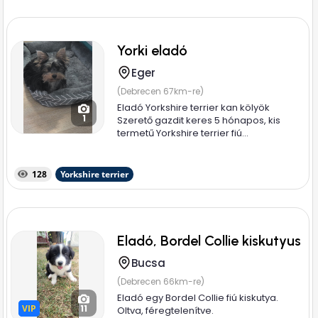
Yorki eladó
Eger
(Debrecen 67km-re)
Eladó Yorkshire terrier kan kölyök
1
Szerető gazdit keres 5 hónapos, kis
termetű Yorkshire terrier fiú...
128
Yorkshire terrier
Eladó, Bordel Collie kiskutyus
Bucsa
(Debrecen 66km-re)
Eladó egy Bordel Collie fiú kiskutya.
VIP
VIP
11
Oltva, féregtelenítve.