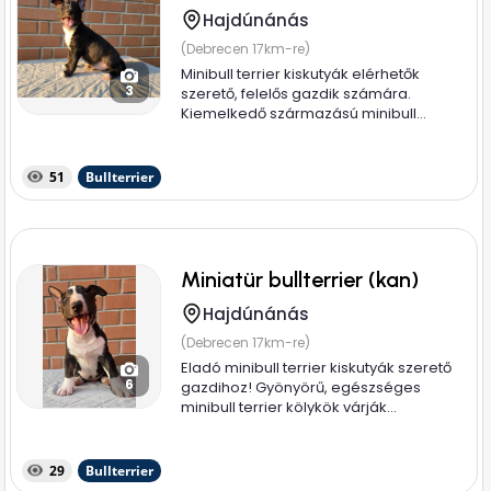
Hajdúnánás
(Debrecen 17km-re)
Minibull terrier kiskutyák elérhetők
3
szerető, felelős gazdik számára.
Kiemelkedő származású minibull...
51
Bullterrier
Miniatür bullterrier (kan)
Hajdúnánás
(Debrecen 17km-re)
Eladó minibull terrier kiskutyák szerető
6
gazdihoz! Gyönyörű, egészséges
minibull terrier kölykök várják...
29
Bullterrier