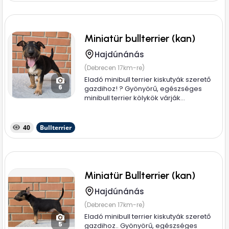
Miniatür bullterrier (kan)
Hajdúnánás
(Debrecen 17km-re)
Eladó minibull terrier kiskutyák szerető
6
gazdihoz! ? Gyönyörű, egészséges
minibull terrier kölykök várják...
40
Bullterrier
Miniatür Bullterrier (kan)
Hajdúnánás
(Debrecen 17km-re)
Eladó minibull terrier kiskutyák szerető
5
gazdihoz.. Gyönyörű, egészséges