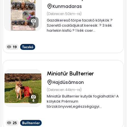
Kunmadaras
(Debrecen 50km-re)
Gazdikereső törpe tacskó kölykök ?
7
Szerető családjukat keresik: ? 3 kék
harlekin kisfiú ? 1 kék cser...
19
Tacskó
Miniatűr Bullterrier
Hajdúsámson
(Debrecen 44km-re)
Miniatűr Bullterrier kutyák foglalhatók! A
6
kölykök Prémium
törzskönyvvel,egészségügyi...
25
Bullterrier