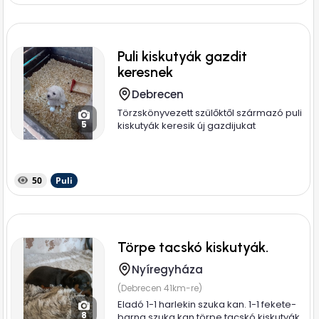
Puli kiskutyák gazdit
keresnek
Debrecen
Törzskönyvezett szülőktől származó puli
5
kiskutyák keresik új gazdijukat
50
Puli
Törpe tacskó kiskutyák.
Nyíregyháza
(Debrecen 41km-re)
Eladó 1-1 harlekin szuka kan. 1-1 fekete-
8
barna szuka kan törpe tacskó kiskutyák