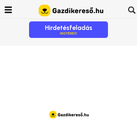
Hirdetésfeladás
INGYENES!