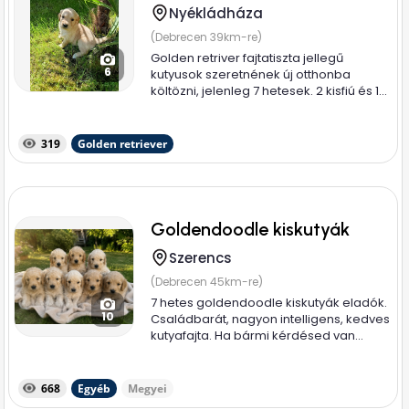
Nyékládháza
(Debrecen 39km-re)
Golden retriver fajtatiszta jellegű
6
kutyusok szeretnének új otthonba
költözni, jelenleg 7 hetesek. 2 kisfiú és 1...
319
Golden retriever
Goldendoodle kiskutyák
Szerencs
(Debrecen 45km-re)
7 hetes goldendoodle kiskutyák eladók.
10
Családbarát, nagyon intelligens, kedves
kutyafajta. Ha bármi kérdésed van...
668
Egyéb
Megyei