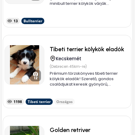
minibull terrier kölykök várják...
13
Bullterrier
Tibeti terrier kölykök eladók
Kecskemét
(Debrecen 45km-re)
Prémium törzskönyves tibeti terrier
12
kölykök eladók! Szerető, gondos
családjukat keresik gyönyörű,...
1198
Tibeti terrier
Országos
Golden retriver