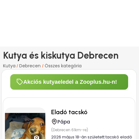
Kutya és kiskutya Debrecen
Kutya
Debrecen
Összes kategória
/
/
Akciós kutyaeledel a Zooplus.hu-n!
Eladó tacskó
Pápa
(Debrecen 61km-re)
2026 május 18-án született tacskó eladó