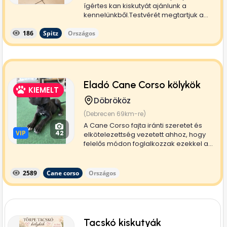
ígértes kan kiskutyát ajánlunk a
kennelünkből.Testvérét megtartjuk a...
186
Spitz
Országos
Eladó Cane Corso kölykök
KIEMELT
Döbrököz
(Debrecen 69km-re)
A Cane Corso fajta iránti szeretet és
VIP
VIP
42
elkötelezettség vezetett ahhoz, hogy
felelős módon foglalkozzak ezekkel a...
2589
Cane corso
Országos
Tacskó kiskutyák