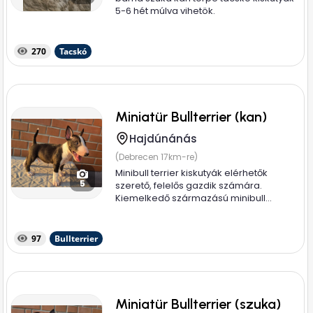
5-6 hét múlva vihetök.
270
Tacskó
Miniatür Bullterrier (kan)
Hajdúnánás
(Debrecen 17km-re)
Minibull terrier kiskutyák elérhetők
5
szerető, felelős gazdik számára.
Kiemelkedő származású minibull...
97
Bullterrier
Miniatür Bullterrier (szuka)