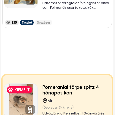
6
Háromszor féregtelenítve egyszer oltva
van. Felmenők cser fekete, kék,...
835
Tacskó
Országos
Pomeraniai törpe spitz 4
KIEMELT
hónapos kan
Mór
(Debrecen 34km-re)
24
Üdvözlünk a Kennelben! Gyönyörű és