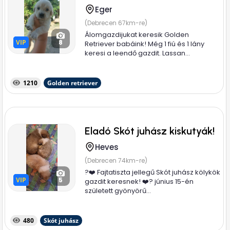
Eger
(Debrecen 67km-re)
Álomgazdijukat keresik Golden
VIP
VIP
8
Retriever babáink! Még 1 fiú és 1 lány
keresi a leendő gazdit. Lassan...
1210
Golden retriever
Eladó Skót juhász kiskutyák!
Heves
(Debrecen 74km-re)
?❤️ Fajtatiszta jellegű Skót juhász kölykök
VIP
VIP
5
gazdit keresnek! ❤️? június 15-én
született gyönyörű...
480
Skót juhász