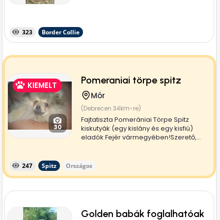
323
Border Collie
Pomeraniai törpe spitz
KIEMELT
Mór
(Debrecen 34km-re)
Fajtatiszta Pomerániai Törpe Spitz
30
kiskutyák (egy kislány és egy kisfiú)
eladók Fejér vármegyében!Szerető,...
247
Spitz
Országos
Golden babák foglalhatóak