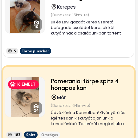
Kerepes
(Dunakeszi 15km-re)
Lili és Levi gazdát keres Szerető
10
befogadó családot keresek két
kutyámnak a családunkban történt
több...
5
Törpe pinscher
Pomeraniai törpe spitz 4
KIEMELT
hónapos kan
Mór
(Dunakeszi 64km-re)
24
Üdvözlünk a Kennelben! Gyönyörű és
ígértes kan kiskutyát ajánlunk a
kennelünkből.Testvérét megtartjuk a...
183
Spitz
Országos