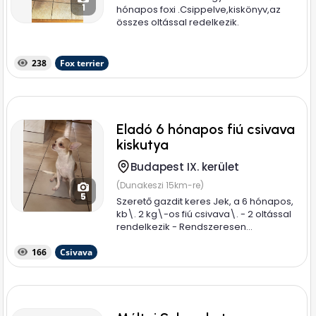
1
hónapos foxi .Csippelve,kiskönyv,az
összes oltással redelkezik.
238
Fox terrier
Eladó 6 hónapos fiú csivava
kiskutya
Budapest IX. kerület
(Dunakeszi 15km-re)
5
Szerető gazdit keres Jek, a 6 hónapos,
kb\. 2 kg\-os fiú csivava\. - 2 oltással
rendelkezik - Rendszeresen...
166
Csivava