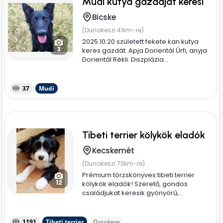
Mudi kutya gazdáját keresi
Bicske
(Dunakeszi 41km-re)
2025.10.20 született fekete kan kutya
3
keres gazdát. Apja Dorientál Úrfi, anyja
Dorientál Rèkli. Diszplázia...
37
Mudi
Tibeti terrier kölykök eladók
Kecskemét
(Dunakeszi 73km-re)
Prémium törzskönyves tibeti terrier
12
kölykök eladók! Szerető, gondos
családjukat keresik gyönyörű,...
1191
Tibeti terrier
Országos