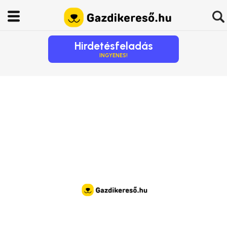
Hirdetésfeladás
INGYENES!