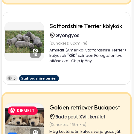
Saffordshire Terrier kölykök
Gyöngyös
(Dunakeszi 62km-re)
Amstaff (Amerikai Staffordshire Terrier)
10
kutyusok "KÉK" színben Féregtelenítve,
oltásokkal. Chip igény...
5
Staffordshire terrier
Golden retriever Budapest
KIEMELT
Budapest XVII. kerület
(Dunakeszi 15km-re)
Még két tündéri kutyus várja gazdiját.