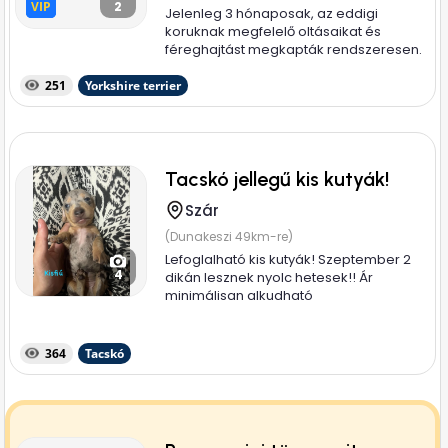
VIP
VIP
2
Jelenleg 3 hónaposak, az eddigi
koruknak megfelelő oltásaikat és
féreghajtást megkapták rendszeresen.
3 oltáson...
251
Yorkshire terrier
Tacskó jellegű kis kutyák!
Szár
(Dunakeszi 49km-re)
Lefoglalható kis kutyák! Szeptember 2
4
dikán lesznek nyolc hetesek!! Ár
minimálisan alkudható
364
Tacskó