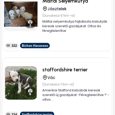
Máltai Selyemkutya
Jásztelek
(Dunakeszi 67km-re)
Máltai selyemkutya fajtatiszta kiskutyák
2
keresik szerető gazdijukat. Oltva és
féregtelenítve
322
Bichon Havanese
staffordshire terrier
Vác
(Dunakeszi 17km-re)
Amerikai Stafford kisbabák keresik
5
szerető új gazdijukat -Féregtelenítve ? -
oltva ...
214
Staffordshire terrier