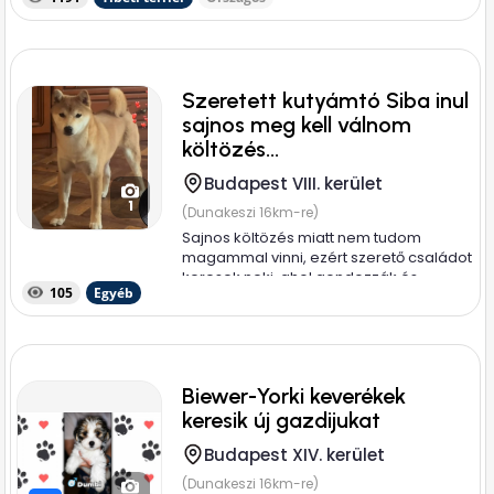
Szeretett kutyámtó Siba inul
sajnos meg kell válnom
költözés...
Budapest VIII. kerület
1
(Dunakeszi 16km-re)
Sajnos költözés miatt nem tudom
magammal vinni, ezért szerető családot
keresek neki, ahol gondozzák és
105
Egyéb
szeretik....
Biewer-Yorki keverékek
keresik új gazdijukat
Budapest XIV. kerület
(Dunakeszi 16km-re)