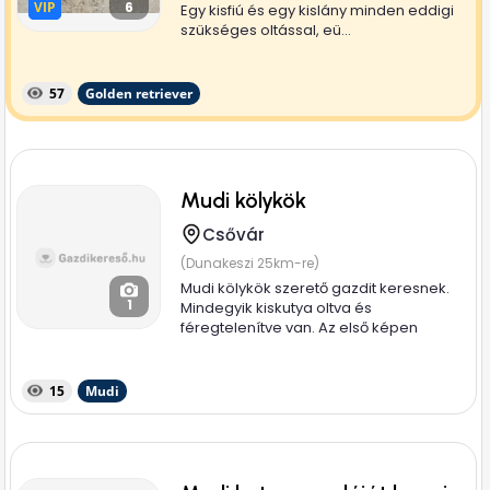
VIP
VIP
6
Egy kisfiú és egy kislány minden eddigi
szükséges oltással, eü...
57
Golden retriever
Mudi kölykök
Csővár
(Dunakeszi 25km-re)
Mudi kölykök szerető gazdit keresnek.
1
Mindegyik kiskutya oltva és
féregtelenítve van. Az első képen
látható...
15
Mudi