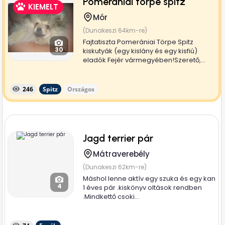
Pomeraniai törpe spitz
KIEMELT
Mór
(Dunakeszi 64km-re)
Fajtatiszta Pomerániai Törpe Spitz
30
kiskutyák (egy kislány és egy kisfiú)
eladók Fejér vármegyében!Szerető,...
246
Spitz
Országos
Jagd terrier pár
Mátraverebély
(Dunakeszi 62km-re)
Máshol lenne aktív egy szuka és egy kan
4
1 éves pár .kiskönyv oltások rendben
.Mindkettő csoki...