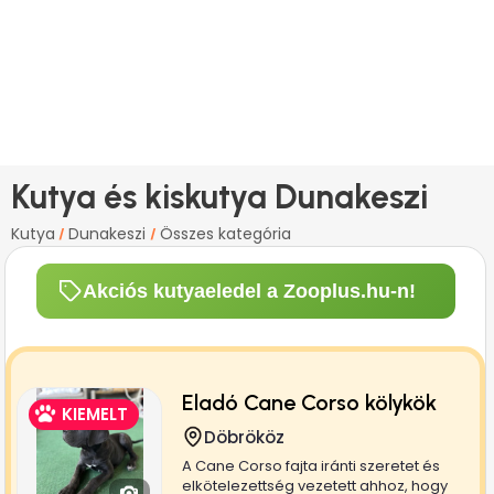
Kutya és kiskutya Dunakeszi
Kutya
Dunakeszi
Összes kategória
/
/
Akciós kutyaeledel a Zooplus.hu-n!
Eladó Cane Corso kölykök
KIEMELT
Döbrököz
A Cane Corso fajta iránti szeretet és
elkötelezettség vezetett ahhoz, hogy