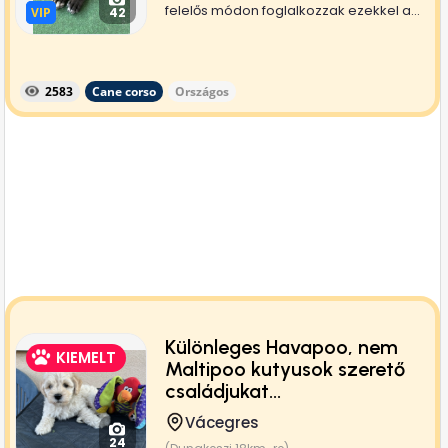
felelős módon foglalkozzak ezekkel a...
VIP
VIP
42
2583
Cane corso
Országos
Különleges Havapoo, nem
KIEMELT
Maltipoo kutyusok szerető
családjukat...
Vácegres
24