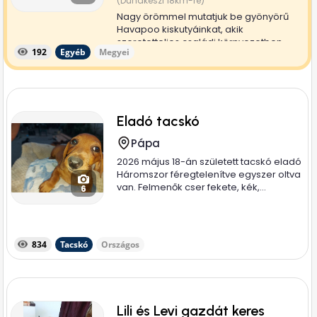
(Dunakeszi 18km-re)
Nagy örömmel mutatjuk be gyönyörű
Havapoo kiskutyáinkat, akik
szeretetteljes családi környezetben
192
Egyéb
Megyei
nevelkednek,...
Eladó tacskó
Pápa
2026 május 18-án született tacskó eladó
Háromszor féregtelenítve egyszer oltva
van. Felmenők cser fekete, kék,...
6
834
Tacskó
Országos
Lili és Levi gazdát keres