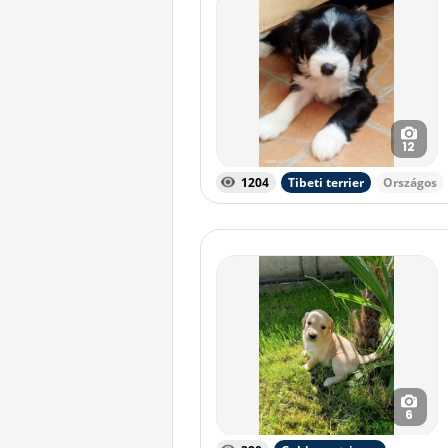
12
1204
Tibeti terrier
Országos
6