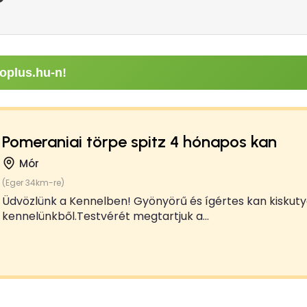
oplus.hu-n!
Pomeraniai törpe spitz 4 hónapos kan
Mór
(Eger 34km-re)
Üdvözlünk a Kennelben! Gyönyörű és ígértes kan kiskuty
kennelünkből.Testvérét megtartjuk a...