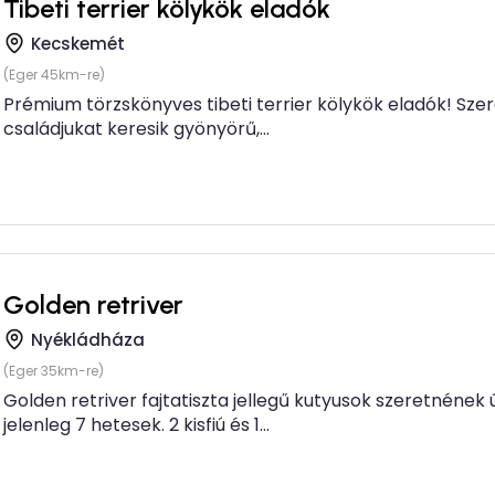
Tibeti terrier kölykök eladók
Kecskemét
(Eger 45km-re)
Prémium törzskönyves tibeti terrier kölykök eladók! Sze
családjukat keresik gyönyörű,...
Golden retriver
Nyékládháza
(Eger 35km-re)
Golden retriver fajtatiszta jellegű kutyusok szeretnének ú
jelenleg 7 hetesek. 2 kisfiú és 1...