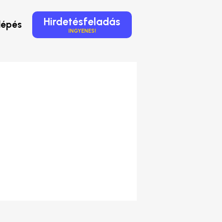
Hirdetésfeladás
lépés
INGYENES!