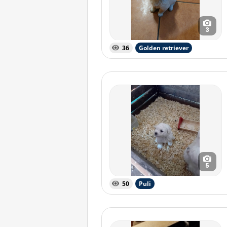
3
36
Golden retriever
5
50
Puli