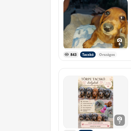
6
843
Tacskó
Országos
7