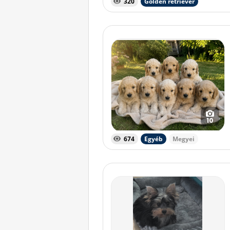
320
Golden retriever
10
674
Egyéb
Megyei