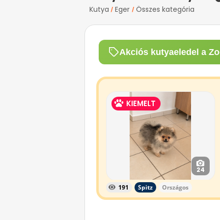
Kutya
Eger
Összes kategória
/
/
Akciós kutyaeledel a Zo
KIEMELT
24
191
Spitz
Országos