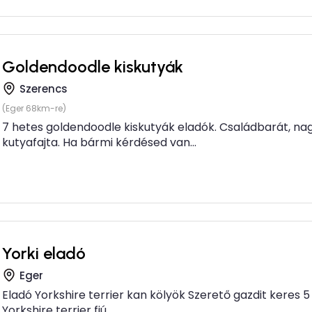
Goldendoodle kiskutyák
Szerencs
(Eger 68km-re)
7 hetes goldendoodle kiskutyák eladók. Családbarát, nag
kutyafajta. Ha bármi kérdésed van...
Yorki eladó
Eger
Eladó Yorkshire terrier kan kölyök Szerető gazdit keres 
Yorkshire terrier fiú...