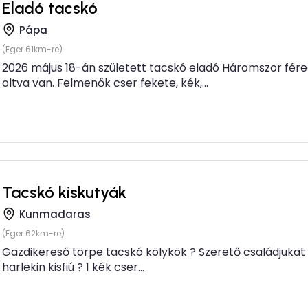
Eladó tacskó
Pápa
(Eger 61km-re)
2026 május 18-án született tacskó eladó Háromszor fére
oltva van. Felmenők cser fekete, kék,...
Tacskó kiskutyák
Kunmadaras
(Eger 62km-re)
Gazdikereső törpe tacskó kölykök ? Szerető családjukat k
harlekin kisfiú ? 1 kék cser...