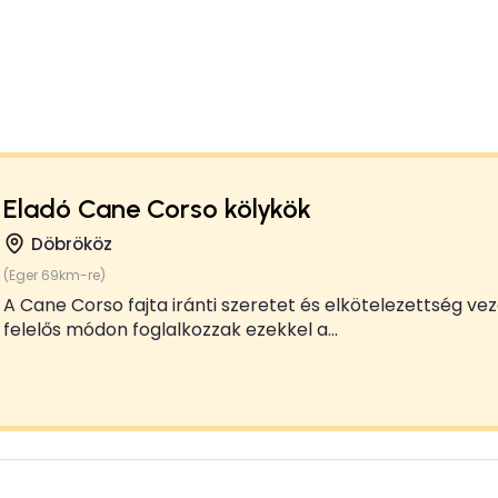
Eladó Cane Corso kölykök
Döbrököz
(Eger 69km-re)
A Cane Corso fajta iránti szeretet és elkötelezettség ve
felelős módon foglalkozzak ezekkel a...