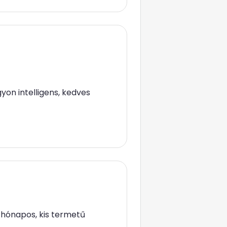
yon intelligens, kedves
5 hónapos, kis termetű