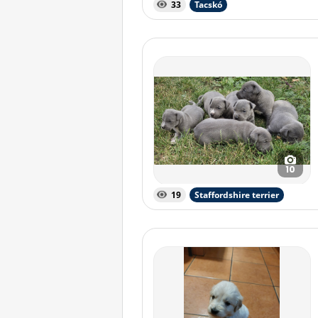
33
Tacskó
10
19
Staffordshire terrier