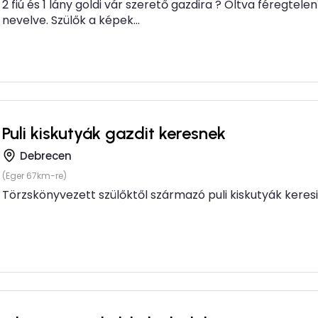
2 fiú és 1 lány goldi vár szerető gazdira ? Oltva féregtele
nevelve. Szülők a képek...
Puli kiskutyák gazdit keresnek
Debrecen
(Eger 67km-re)
Törzskönyvezett szülőktől származó puli kiskutyák keresik