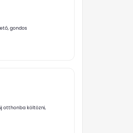
rető, gondos
j otthonba költözni,