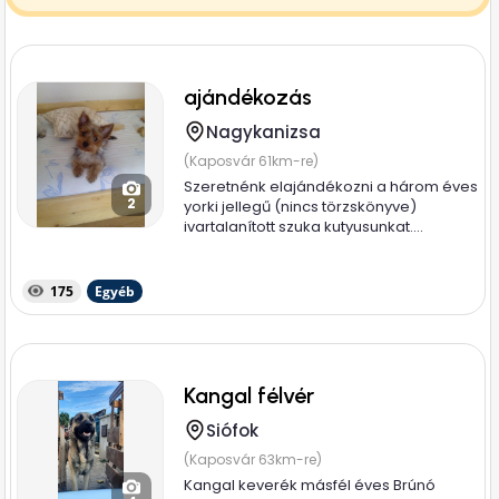
ajándékozás
Nagykanizsa
(Kaposvár 61km-re)
Szeretnénk elajándékozni a három éves
2
yorki jellegű (nincs törzskönyve)
ivartalanított szuka kutyusunkat....
175
Egyéb
Kangal félvér
Siófok
(Kaposvár 63km-re)
Kangal keverék másfél éves Brúnó