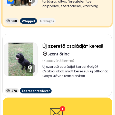
VIP
VIP
12
tartásra , oltva, féregtelenítve,
chippelve, szerződésel, kizárólag...
960
Whippet
Országos
Új szerető családját keresi!
Szentlőrinc
(Kaposvár 38km-re)
Új szerető családját keresi Golyó!
2
Családi okok miatt keressük új otthonát.
Golyó 4éves ivartalanított...
278
Labrador retriever