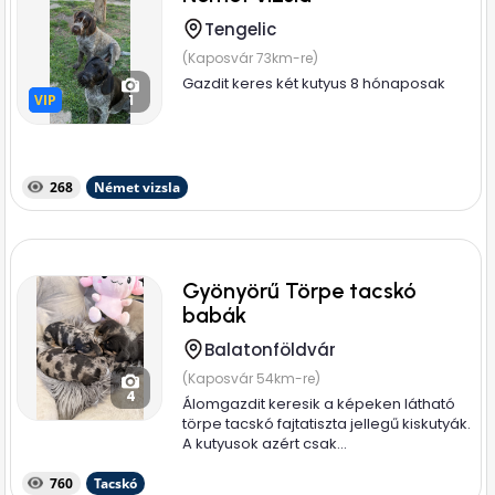
Tengelic
(Kaposvár 73km-re)
Gazdit keres két kutyus 8 hónaposak
VIP
VIP
1
268
Német vizsla
Gyönyörű Törpe tacskó
babák
Balatonföldvár
(Kaposvár 54km-re)
4
Álomgazdit keresik a képeken látható
törpe tacskó fajtatiszta jellegű kiskutyák.
A kutyusok azért csak...
760
Tacskó