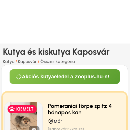
Kutya és kiskutya Kaposvár
Kutya
Kaposvár
Összes kategória
/
/
Akciós kutyaeledel a Zooplus.hu-n!
Pomeraniai törpe spitz 4
KIEMELT
hónapos kan
Mór
(Kaposvár 67km-re)