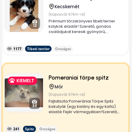
Kecskemét
(Kaposvár 67km-re)
Prémium törzskönyves tibeti terrier
12
kölykök eladók! Szerető, gondos
családjukat keresik gyönyörű,...
1177
Tibeti terrier
Országos
Pomeraniai törpe spitz
KIEMELT
Mór
(Kaposvár 67km-re)
Fajtatiszta Pomerániai Törpe Spitz
30
kiskutyák (egy kislány és egy kisfiú)
eladók Fejér vármegyében!Szerető,...
241
Spitz
Országos