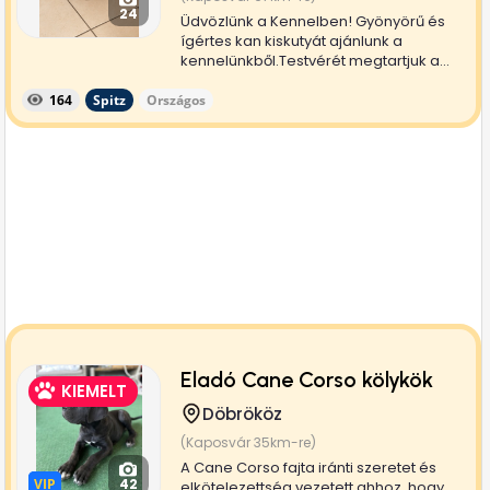
24
Üdvözlünk a Kennelben! Gyönyörű és
ígértes kan kiskutyát ajánlunk a
kennelünkből.Testvérét megtartjuk a...
164
Spitz
Országos
Eladó Cane Corso kölykök
KIEMELT
Döbrököz
(Kaposvár 35km-re)
A Cane Corso fajta iránti szeretet és
VIP
VIP
42
elkötelezettség vezetett ahhoz, hogy