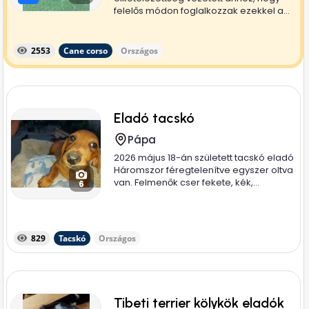
felelős módon foglalkozzak ezekkel a...
2553
Cane corso
Országos
Eladó tacskó
Pápa
2026 május 18-án született tacskó eladó
Háromszor féregtelenítve egyszer oltva
van. Felmenők cser fekete, kék,...
6
829
Tacskó
Országos
Tibeti terrier kölykök eladók