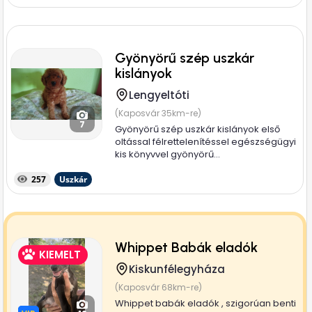
Gyönyörű szép uszkár
kislányok
Lengyeltóti
(Kaposvár 35km-re)
7
Gyönyörű szép uszkár kislányok első
oltással félrettelenítéssel egészségügyi
kis könyvvel gyönyörű...
257
Uszkár
Whippet Babák eladók
KIEMELT
Kiskunfélegyháza
(Kaposvár 68km-re)
Whippet babák eladók , szigorúan benti