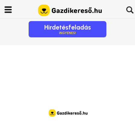
Hirdetésfeladás
INGYENES!