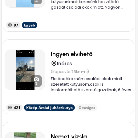
4
kutyusunknak keresünk hozzáértő
gazdát családi okok miatt. Nagyon...
97
Egyéb
Ingyen elvihető
Inárcs
(Kaposvár 75km-re)
Elajándékoznám családi okok miatt
3
szeretett kutyusom,csak is
leinformálható szerető gazdinak, 6 éves
nyugodt...
421
Közép-Ázsiai juhászkutya
Országos
Nemet vizsla