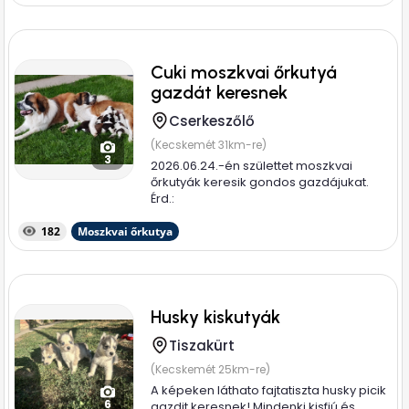
Cuki moszkvai őrkutyá
gazdát keresnek
Cserkeszőlő
(Kecskemét 31km-re)
3
2026.06.24.-én születtet moszkvai
őrkutyák keresik gondos gazdájukat.
Érd.:
182
Moszkvai őrkutya
Husky kiskutyák
Tiszakürt
(Kecskemét 25km-re)
A képeken láthato fajtatiszta husky picik
6
gazdit keresnek! Mindenki kisfiú és