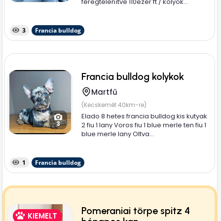
féregtelenítve 110ezer ft / kölyök...
3
Francia bulldog
Francia bulldog kolykok
Martfű
(Kecskemét 40km-re)
Elado 8 hetes francia bulldog kis kutyak
3
2 fiu 1 lany Voros fiu 1 blue merle ten fiu 1
blue merle lany Oltva...
1
Francia bulldog
Pomeraniai törpe spitz 4
KIEMELT