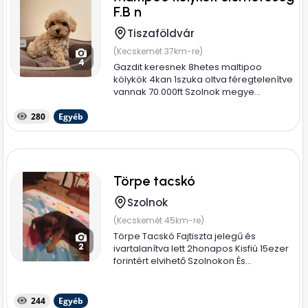
F.B n
Tiszaföldvár
(Kecskemét 37km-re)
4
Gazdit keresnek 8hetes maltipoo
kölykök 4kan 1szuka oltva féregtelenítve
vannak 70.000ft Szolnok megye...
280
Egyéb
Törpe tacskó
Szolnok
(Kecskemét 45km-re)
Törpe Tacskó Fajtiszta jelegű és
2
ivartalanítva lett 2honapos Kisfiú 15ezer
forintért elvihető Szolnokon És...
244
Egyéb