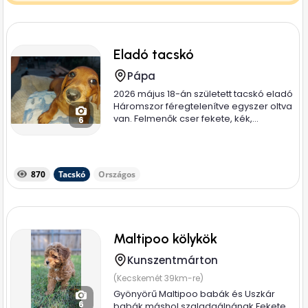
Eladó tacskó
Pápa
2026 május 18-án született tacskó eladó
Háromszor féregtelenítve egyszer oltva
van. Felmenők cser fekete, kék,...
6
870
Tacskó
Országos
Maltipoo kölykök
Kunszentmárton
(Kecskemét 39km-re)
Gyönyörű Maltipoo babák és Uszkár
6
babák máshol szaladgálnának Fekete