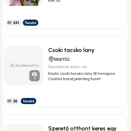
kék fiú
241
Tacskó
Csoki tacsko lany
Martfű
(Kecskemét 40km-re)
Elado csoki tacsko lany 18 honapos
1
Csalad barat,jelenleg tuzel!
36
Tacskó
Szerető otthont keres egy