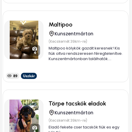
Maltipoo
Kunszentmárton
(Kecskemét 39km-re)
Maltipoo kölykök gazdit keresnek! Kis
4
fiúk oltva rendszeresen féregtelenítve.
Kunszentmártonban találhatók....
89
Uszkár
Törpe tacskók eladok
Kunszentmárton
(Kecskemét 39km-re)
Eladó fekete cser tacskók fiúk es egy
6