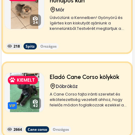
hónapos kan
Mór
Üdvözlünk a Kennelben! Gyönyörű és
24
ígértes kan kiskutyát ajánlunk a
kennelünkből.Testvérét megtartjuk a...
218
Spitz
Országos
Eladó Cane Corso kölykök
KIEMELT
Döbrököz
A Cane Corso fajta iránti szeretet és
elkötelezettség vezetett ahhoz, hogy
felelős módon foglalkozzak ezekkel a...
VIP
VIP
42
2664
Cane corso
Országos