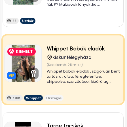
fiúk ?? Maltipook lányok ,fiú ...
11
Uszkár
Whippet Babák eladók
KIEMELT
Kiskunfélegyháza
(Kecskemét 21km-re)
Whippet babák eladók , szigorúan benti
VIP
VIP
18
tartásra , oltva, féregtelenítve,
chippelve, szerződésel, kizárólag...
1001
Whippet
Országos
Törpe tacskók