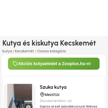
Kutya és kiskutya Kecskemét
Kutya
Kecskemét
Összes kategória
/
/
Akciós kutyaeledel a Zooplus.hu-n!
Szuka kutya
Mezőtúr
(Kecskemét 65km-re)
Sajnos el kell ajándékoznunk féléves