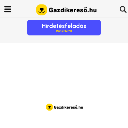
Hirdetésfeladás
INGYENES!