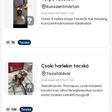
Kunszentmárton
(Kecskemét 39km-re)
Eladó 8 hetes törpe Tacskók fiúk helyileg
5
Kunszentmártonban találhatók
76
Tacskó
Csoki harlekin tacskó
Tiszaföldvár
(Kecskemét 37km-re)
Gazdit keres 7honapos csoki harlekin
1
tacskó kan oltva féregtelenítve szoba
tiszta család szerető nyugodt...
136
Tacskó