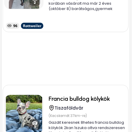
2
korában vásárolt ma már 2 éves
(október 8) barátságos,gyermek
mellett...
96
Rottweiler
Francia bulldog kölykök
Tiszaföldvár
(Kecskemét 37km-re)
Gazdit keresnek 8hetes francia bulldog
3
kölykök 2kan 1szuka oltva rendszeresen