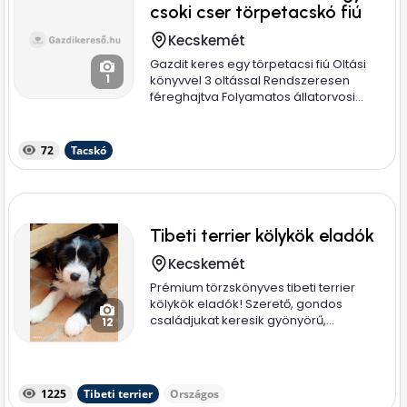
csoki cser törpetacskó fiú
Kecskemét
Gazdit keres egy törpetacsi fiú Oltási
1
könyvvel 3 oltással Rendszeresen
féreghajtva Folyamatos állatorvosi...
72
Tacskó
Tibeti terrier kölykök eladók
Kecskemét
Prémium törzskönyves tibeti terrier
kölykök eladók! Szerető, gondos
családjukat keresik gyönyörű,...
12
1225
Tibeti terrier
Országos