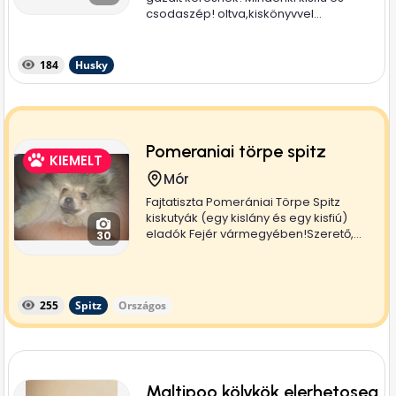
csodaszép! oltva,kiskönyvvel...
184
Husky
Pomeraniai törpe spitz
KIEMELT
Mór
Fajtatiszta Pomerániai Törpe Spitz
kiskutyák (egy kislány és egy kisfiú)
eladók Fejér vármegyében!Szerető,...
30
255
Spitz
Országos
Maltipoo kölykök elerhetoseg