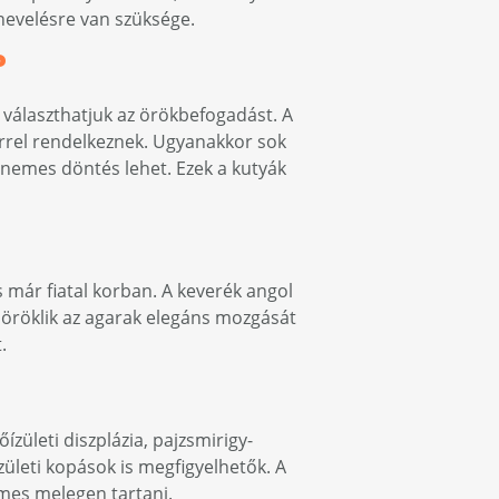
 nevelésre van szüksége.
?
 választhatjuk az örökbefogadást. A
érrel rendelkeznek. Ugyanakkor sok
 nemes döntés lehet. Ezek a kutyák
s már fiatal korban. A keverék angol
 öröklik az agarak elegáns mozgását
.
zületi diszplázia, pajzsmirigy-
ületi kopások is megfigyelhetők. A
emes melegen tartani.