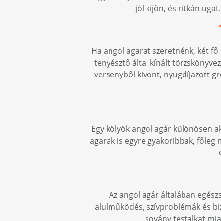
jól kijön, és ritkán ug
Ha angol agarat szeretnénk, két fő
tenyésztő által kínált törzskönyv
versenyből kivont, nyugdíjazott g
Egy kölyök angol agár különösen akt
agarak is egyre gyakoribbak, főleg
Az angol agár általában egészs
alulműködés, szívproblémák és biz
sovány testalkat mia