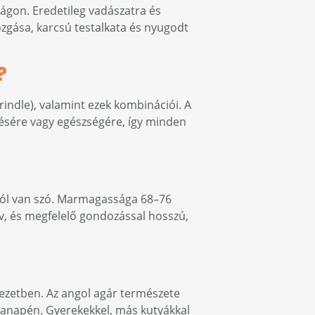
lágon. Eredetileg vadászatra és
zgása, karcsú testalkata és nyugodt
?
brindle), valamint ezek kombinációi. A
edésére vagy egészségére, így minden
áról van szó. Marmagassága 68–76
v, és megfelelő gondozással hosszú,
zetben. Az angol agár természete
 kanapén. Gyerekekkel, más kutyákkal