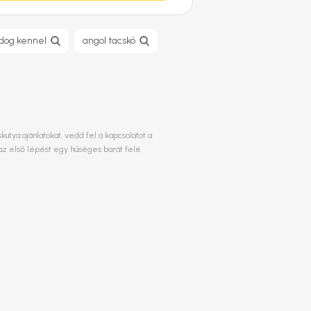
ldog kennel
angol tacskó
tya ajánlatokat, vedd fel a kapcsolatot a
az első lépést egy hűséges barát felé.