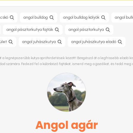
acskó
angol bulldog
angol bulldog kölyök
angol bul
angol pásztorkutya fajták
angol pásztorkutya
ület
angol juhászkutya
angol juhászkutya eladó
t a legnépszerűbb kutya apróhirdetések között! Böngészd át a legfrissebb eladó kisku
ládod számára. Fedezd fel a különböző fajtákat, ismerd meg a gazdikat, és tedd meg 
Angol agár