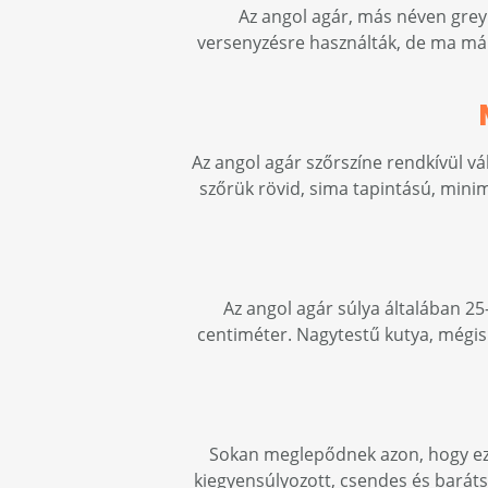
Az angol agár, más néven greyh
versenyzésre használták, de ma már
Az angol agár szőrszíne rendkívül vál
szőrük rövid, sima tapintású, minim
Az angol agár súlya általában 2
centiméter. Nagytestű kutya, mégis
Sokan meglepődnek azon, hogy ez 
kiegyensúlyozott, csendes és baráts