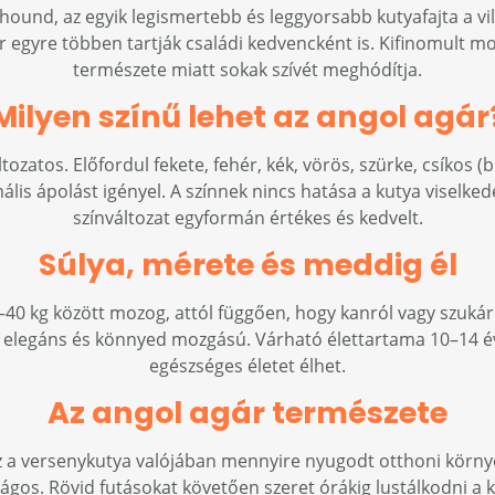
ound, az egyik legismertebb és leggyorsabb kutyafajta a vi
 egyre többen tartják családi kedvencként is. Kifinomult mo
természete miatt sokak szívét meghódítja.
Milyen színű lehet az angol agár
tozatos. Előfordul fekete, fehér, kék, vörös, szürke, csíkos (
ális ápolást igényel. A színnek nincs hatása a kutya viselk
színváltozat egyformán értékes és kedvelt.
Súlya, mérete és meddig él
5–40 kg között mozog, attól függően, hogy kanról vagy szuk
 elegáns és könnyed mozgású. Várható élettartama 10–14 é
egészséges életet élhet.
Az angol agár természete
a versenykutya valójában mennyire nyugodt otthoni környe
ágos. Rövid futásokat követően szeret órákig lustálkodni a