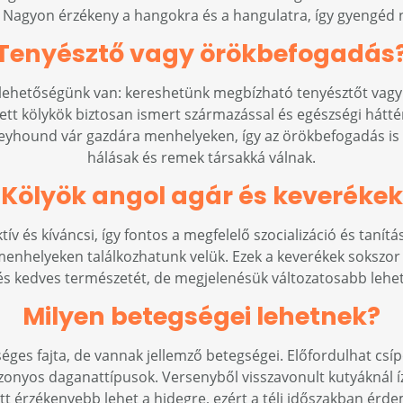
at. Nagyon érzékeny a hangokra és a hangulatra, így gyengéd
Tenyésztő vagy örökbefogadás
 lehetőségünk van: kereshetünk megbízható tenyésztőt vagy
ezett kölykök biztosan ismert származással és egészségi hátt
reyhound vár gazdára menhelyeken, így az örökbefogadás is
hálásak és remek társakká válnak.
Kölyök angol agár és keverékek
ív és kíváncsi, így fontos a megfelelő szocializáció és tanítá
 menhelyeken találkozhatunk velük. Ezek a keverékek sokszor
és kedves természetét, de megjelenésük változatosabb lehet
Milyen betegségei lehetnek?
éges fajta, de vannak jellemző betegségei. Előfordulhat csípőí
onyos daganattípusok. Versenyből visszavonult kutyáknál íz
tt érzékenyebb lehet a hidegre, ezért a téli időszakban érd