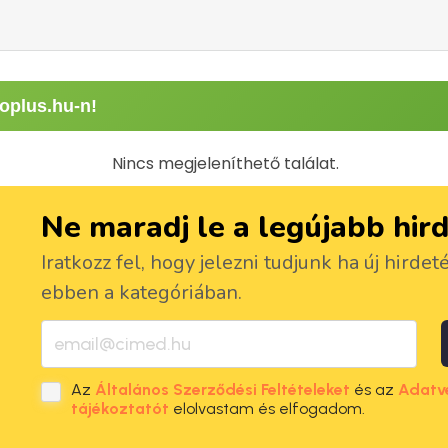
oplus.hu-n!
Nincs megjeleníthető találat.
Ne maradj le a legújabb hir
Iratkozz fel, hogy jelezni tudjunk ha új hirdet
ebben a kategóriában.
Az
Általános Szerződési Feltételeket
és az
Adatv
tájékoztatót
elolvastam és elfogadom.