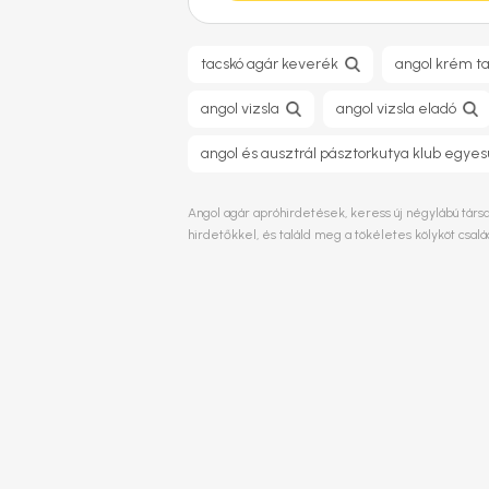
tacskó agár keverék
angol krém t
angol vizsla
angol vizsla eladó
angol és ausztrál pásztorkutya klub egyes
Angol agár apróhirdetések, keress új négylábú társa
hirdetőkkel, és találd meg a tökéletes kölyköt csa