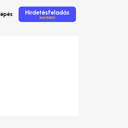
Hirdetésfeladás
lépés
INGYENES!