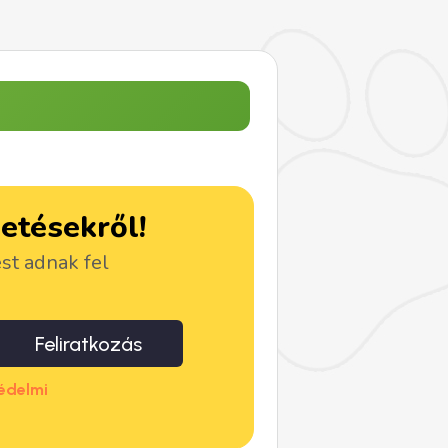
detésekről!
ést adnak fel
Feliratkozás
édelmi