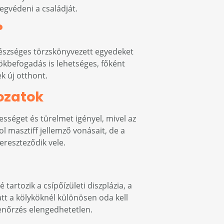
egvédeni a családját.
?
gészséges törzskönyvezett egyedeket
rökbefogadás is lehetséges, főként
k új otthont.
ozatok
ességet és türelmet igényel, mivel az
l masztiff jellemző vonásait, de a
ereszteződik vele.
artozik a csípőízületi diszplázia, a
t a kölyköknél különösen oda kell
llenőrzés elengedhetetlen.