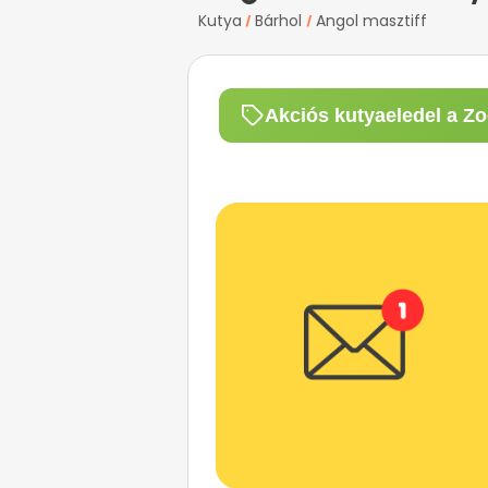
Kutya
Bárhol
Angol masztiff
/
/
Akciós kutyaeledel a Zo