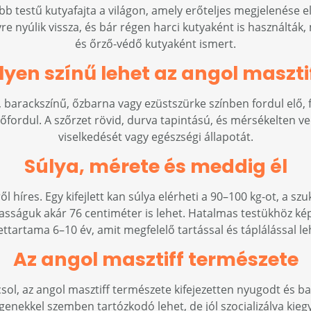
bb testű kutyafajta a világon, amely erőteljes megjelenése 
re nyúlik vissza, és bár régen harci kutyaként is használtá
és őrző-védő kutyaként ismert.
lyen színű lehet az angol maszti
, barackszínű, őzbarna vagy ezüstszürke színben fordul elő, 
előfordul. A szőrzet rövid, durva tapintású, és mérsékelten ved
viselkedését vagy egészségi állapotát.
Súlya, mérete és meddig él
 híres. Egy kifejlett kan súlya elérheti a 90–100 kg-ot, a sz
gasságuk akár 76 centiméter is lehet. Hatalmas testükhöz kép
ettartama 6–10 év, amit megfelelő tartással és táplálással leh
Az angol masztiff természete
sol, az angol masztiff természete kifejezetten nyugodt és 
egenekkel szemben tartózkodó lehet, de jól szocializálva kiegy