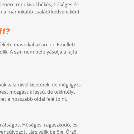
ellenére rendkívül békés, hűséges és
k, ma már inkább családi kedvencként
ff?
fekete maszkkal az arcon. Emellett
lik. A szín nem befolyásolja a fajta
ukák valamivel kisebbek, de még így is
est mozgásuk lassú, de tekintélyt
et a hosszabb oldal felé tolni.
barátságos. Hűséges, ragaszkodó, és
ensúlyozott társ válik belőle. Őrző