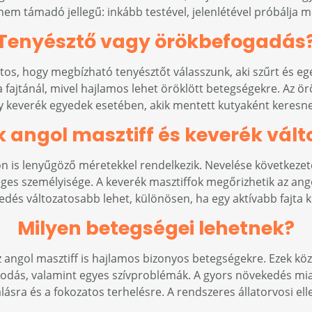
nem támadó jellegű: inkább testével, jelenlétével próbálja m
Tenyésztő vagy örökbefogadás
ntos, hogy megbízható tenyésztőt válasszunk, aki szűrt és e
a fajtánál, mivel hajlamos lehet öröklött betegségekre. Az ö
 keverék egyedek esetében, akik mentett kutyaként keresne
k angol masztiff és keverék vált
on is lenyűgöző méretekkel rendelkezik. Nevelése következet
ges személyisége. A keverék masztiffok megőrizhetik az ango
kedés változatosabb lehet, különösen, ha egy aktívabb fajta k
Milyen betegségei lehetnek?
angol masztiff is hajlamos bizonyos betegségekre. Ezek közé t
odás, valamint egyes szívproblémák. A gyors növekedés miat
álásra és a fokozatos terhelésre. A rendszeres állatorvosi e