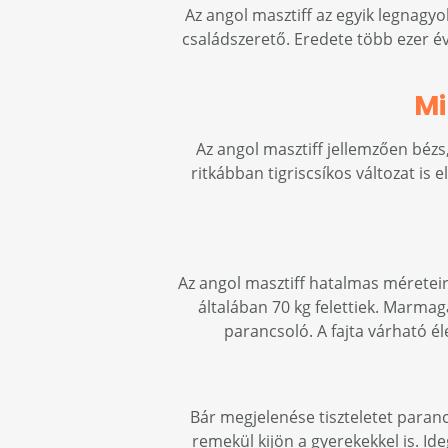
Az angol masztiff az egyik legnagyo
családszerető. Eredete több ezer év
Mi
Az angol masztiff jellemzően bézs
ritkábban tigriscsíkos változat is 
Az angol masztiff hatalmas méreteiről
általában 70 kg felettiek. Marma
parancsoló. A fajta várható él
Bár megjelenése tiszteletet paranc
remekül kijön a gyerekekkel is. Id