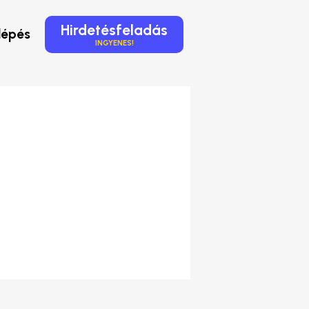
Hirdetésfeladás
lépés
INGYENES!