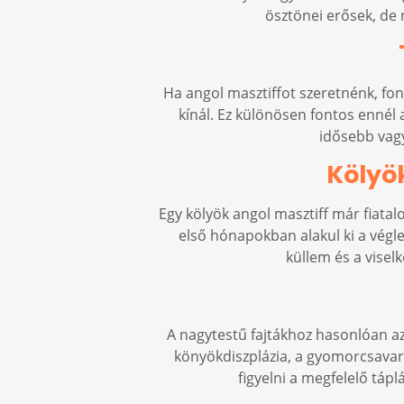
ösztönei erősek, de 
Ha angol masztiffot szeretnénk, fo
kínál. Ez különösen fontos ennél 
idősebb vagy
Kölyö
Egy kölyök angol masztiff már fiatal
első hónapokban alakul ki a végle
küllem és a visel
A nagytestű fajtákhoz hasonlóan az 
könyökdiszplázia, a gyomorcsavar
figyelni a megfelelő tápl