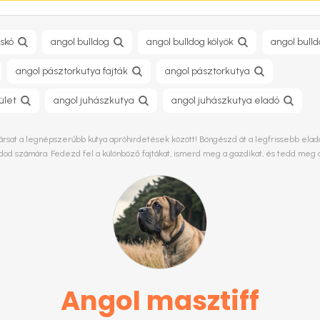
skó
angol bulldog
angol bulldog kölyök
angol bull
angol pásztorkutya fajták
angol pásztorkutya
ület
angol juhászkutya
angol juhászkutya eladó
ársat a legnépszerűbb kutya apróhirdetések között! Böngészd át a legfrissebb eladó k
ládod számára. Fedezd fel a különböző fajtákat, ismerd meg a gazdikat, és tedd meg 
Angol masztiff