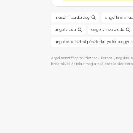
masztiff bordói dog
angol krém tac
angol vizsla
angol vizsla eladó
angol és ausztrál pásztorkutya klub egyes
Angol masztiff apróhirdetések, keress új négylábú t
hirdetőkkel, és találd meg a tökéletes kölyköt csa