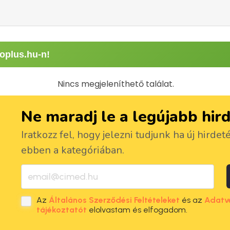
oplus.hu-n!
Nincs megjeleníthető találat.
Ne maradj le a legújabb hir
Iratkozz fel, hogy jelezni tudjunk ha új hirdet
ebben a kategóriában.
Az
Általános Szerződési Feltételeket
és az
Adatv
tájékoztatót
elolvastam és elfogadom.