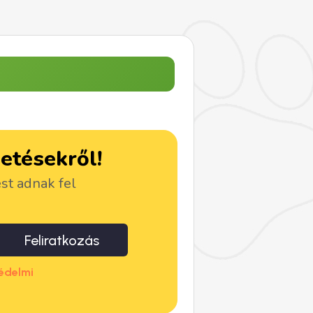
detésekről!
ést adnak fel
Feliratkozás
édelmi