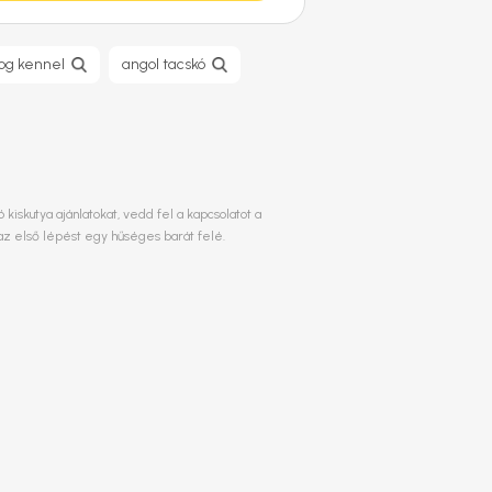
dog kennel
angol tacskó
iskutya ajánlatokat, vedd fel a kapcsolatot a
az első lépést egy hűséges barát felé.