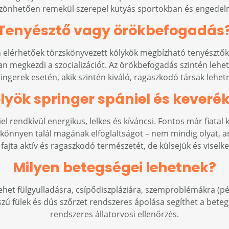
önhetően remekül szerepel kutyás sportokban és engedelm
Tenyésztő vagy örökbefogadás
elérhetőek törzskönyvezett kölykök megbízható tenyésztőktő
 megkezdi a szocializációt. Az örökbefogadás szintén lehet
ingerek esetén, akik szintén kiváló, ragaszkodó társak lehet
lyök springer spániel és keveré
el rendkívül energikus, lelkes és kíváncsi. Fontos már fiatal 
, könnyen talál magának elfoglaltságot – nem mindig olyat, am
fajta aktív és ragaszkodó természetét, de külsejük és viselke
Milyen betegségei lehetnek?
ehet fülgyulladásra, csípődiszpláziára, szemproblémákra (pé
ú fülek és dús szőrzet rendszeres ápolása segíthet a bete
rendszeres állatorvosi ellenőrzés.