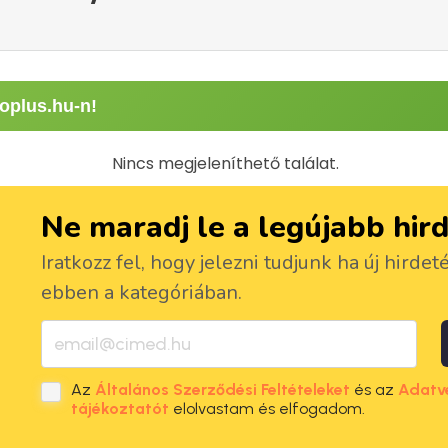
oplus.hu-n!
Nincs megjeleníthető találat.
Ne maradj le a legújabb hir
Iratkozz fel, hogy jelezni tudjunk ha új hirdet
ebben a kategóriában.
Az
Általános Szerződési Feltételeket
és az
Adatv
tájékoztatót
elolvastam és elfogadom.