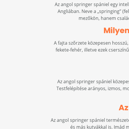
Az angol springer spániel egy int
Angliában. Neve a „springing” (fe
mezőkön, hanem családi 
Milyen
A fajta szőrzete közepesen hosszú
fekete-fehér, illetve ezek cserszínű
Az angol springer spániel közepe
Testfelépítése arányos, izmos, mo
Az
Az angol springer spániel természet
és más kutyákkal is. Imád m