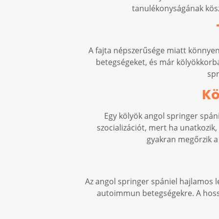
tanulékonyságának kösz
A fajta népszerűsége miatt könnyen 
betegségeket, és már kölyökkorban
spr
Kö
Egy kölyök angol springer spáni
szocializációt, mert ha unatkozik
gyakran megőrzik a 
Az angol springer spániel hajlamos l
autoimmun betegségekre. A hossz