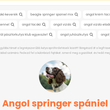
cskó keverék
beagle springer spaniel mix
angol krém tac
kennel
angol tacskó
angol vizsla
angol vizsla elad
rál pásztorkutya klub egyesület
angol juhászkutya
angol
gylábú társat a legnépszerűbb kutya apróhirdetések között! Böngészd át a legfrissebb
saládod számára. Fedezd fel a különböző fajtákat, ismerd meg a gazdikat, és tedd me
Angol springer spániel