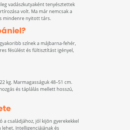
ileg vadászkutyaként tenyésztettek
portírozása volt. Ma már nemcsak a
s mindenre nyitott társ.
pániel?
gyakoribb színek a májbarna-fehér,
es fésülést és fültisztítást igényel,
18–22 kg. Marmagasságuk 48–51 cm.
mozgás és táplálás mellett hosszú,
ete
a családjához, jól kijön gyerekekkel
lehet. Intelligenciájának és