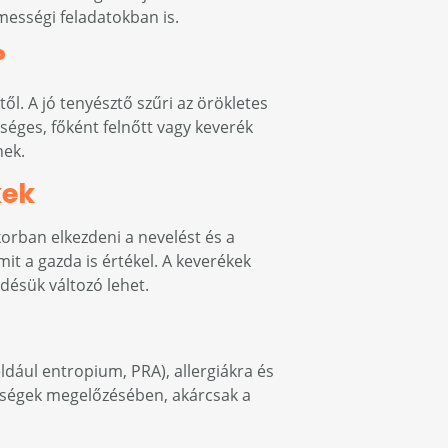
ességi feladatokban is.
?
l. A jó tenyésztő szűri az örökletes
séges, főként felnőtt vagy keverék
nek.
kek
korban elkezdeni a nevelést és a
it a gazda is értékel. A keverékek
désük változó lehet.
ldául entropium, PRA), allergiákra és
gségek megelőzésében, akárcsak a