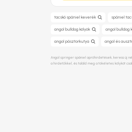
tacskó spániel keverék
spániel ta
angol bulldog kölyök
angol bulldog 
angol pásztorkutya
angol és auszt
Angol springer spániel apróhirdetések, keress új né
a hirdetőkkel, és találd meg a tökéletes kölyköt c