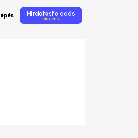
Hirdetésfeladás
lépés
INGYENES!