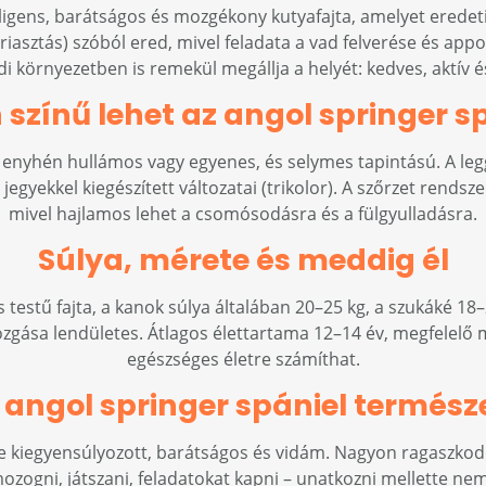
elligens, barátságos és mozgékony kutyafajta, amelyet eredet
lriasztás) szóból ered, mivel feladata a vad felverése és ap
környezetben is remekül megállja a helyét: kedves, aktív é
 színű lehet az angol springer s
, enyhén hullámos vagy egyenes, és selymes tapintású. A leg
 jegyekkel kiegészített változatai (trikolor). A szőrzet rendszer
mivel hajlamos lehet a csomósodásra és a fülgyulladásra.
Súlya, mérete és meddig él
s testű fajta, a kanok súlya általában 20–25 kg, a szukáké 
zgása lendületes. Átlagos élettartama 12–14 év, megfelelő 
egészséges életre számíthat.
 angol springer spániel termész
e kiegyensúlyozott, barátságos és vidám. Nagyon ragaszkodó 
ozogni, játszani, feladatokat kapni – unatkozni mellette nem 