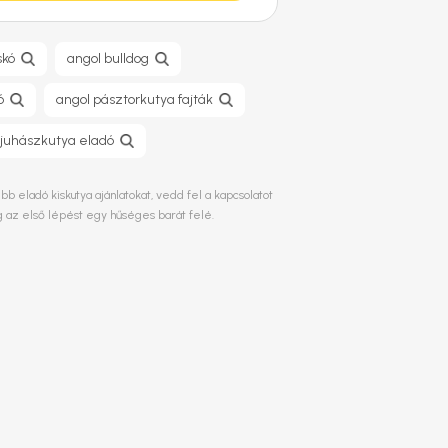
skó
angol bulldog
ó
angol pásztorkutya fajták
 juhászkutya eladó
 eladó kiskutya ajánlatokat, vedd fel a kapcsolatot
g az első lépést egy hűséges barát felé.