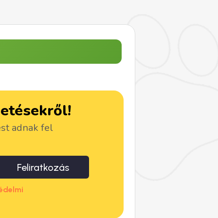
detésekről!
ést adnak fel
Feliratkozás
édelmi