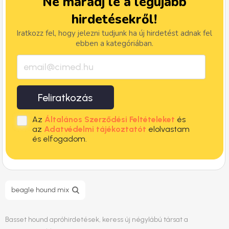
Ne maradj le a legújabb
hirdetésekről!
Iratkozz fel, hogy jelezni tudjunk ha új hirdetést adnak fel
ebben a kategóriában.
Feliratkozás
Az
Általános Szerződési Feltételeket
és
az
Adatvédelmi tájékoztatót
elolvastam
és elfogadom.
beagle hound mix
Basset hound apróhirdetések, keress új négylábú társat a