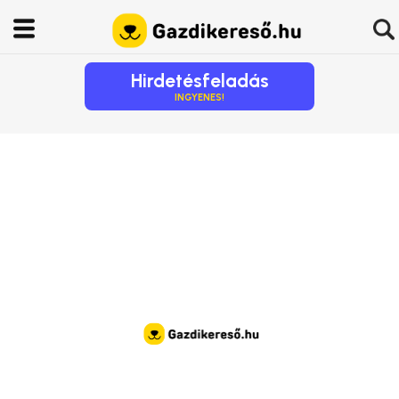
Hirdetésfeladás
INGYENES!