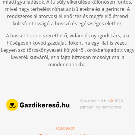
miatti gyulladások. A túlsúly elkerülése különösen fontos,
mivel nagy terhelést róhat az ízületekre és a gerincre. A
rendszeres állatorvosi ellenőrzés és megfelelő étrend
kulcsfontosságú a hosszú és egészséges élethez.
A basset hound szerethető, vidám és nyugodt társ, aki
hűségesen követi gazdáját, főként ha egy illat is vezeti.
Legyen szó törzskönyvezett kölyökről, örökbefogadott vagy
keverék kutyáról, ez a fajta biztosan mosolyt csal a
mindennapokba.
Gazdikereső.hu
©
2026
Minden jog fenntartva.
Kapcsolat