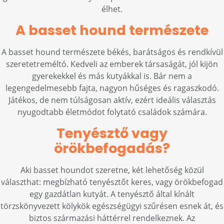
élhet.
A basset hound természete
A basset hound természete békés, barátságos és rendkívül
szeretetreméltó. Kedveli az emberek társaságát, jól kijön
gyerekekkel és más kutyákkal is. Bár nem a
legengedelmesebb fajta, nagyon hűséges és ragaszkodó.
Játékos, de nem túlságosan aktív, ezért ideális választás
nyugodtabb életmódot folytató családok számára.
Tenyésztő vagy
örökbefogadás?
Aki basset houndot szeretne, két lehetőség közül
választhat: megbízható tenyésztőt keres, vagy örökbefogad
egy gazdátlan kutyát. A tenyésztő által kínált
törzskönyvezett kölykök egészségügyi szűrésen esnek át, és
biztos származási háttérrel rendelkeznek. Az