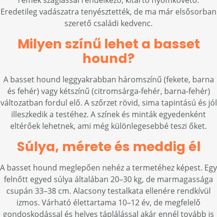
remek szaglással rendelkező, kitartó nyomkövető.
Eredetileg vadászatra tenyésztették, de ma már elsősorban
szerető családi kedvenc.
Milyen színű lehet a basset
hound?
A basset hound leggyakrabban háromszínű (fekete, barna
és fehér) vagy kétszínű (citromsárga-fehér, barna-fehér)
változatban fordul elő. A szőrzet rövid, sima tapintású és jól
illeszkedik a testéhez. A színek és minták egyedenként
eltérőek lehetnek, ami még különlegesebbé teszi őket.
Súlya, mérete és meddig él
A basset hound meglepően nehéz a termetéhez képest. Egy
felnőtt egyed súlya általában 20–30 kg, de marmagassága
csupán 33–38 cm. Alacsony testalkata ellenére rendkívül
izmos. Várható élettartama 10–12 év, de megfelelő
gondoskodással és helyes táplálással akár ennél tovább is