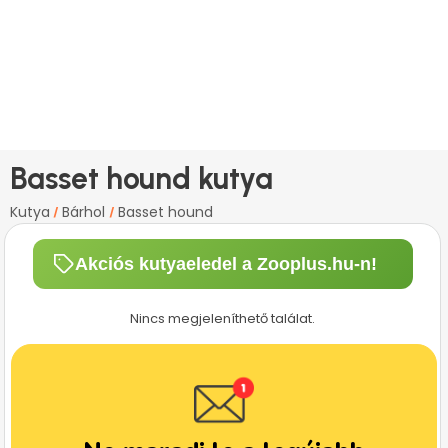
Basset hound kutya
Kutya
Bárhol
Basset hound
/
/
Akciós kutyaeledel a Zooplus.hu-n!
Nincs megjeleníthető találat.