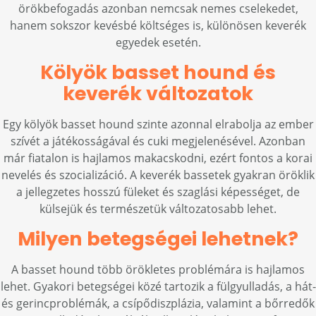
örökbefogadás azonban nemcsak nemes cselekedet,
hanem sokszor kevésbé költséges is, különösen keverék
egyedek esetén.
Kölyök basset hound és
keverék változatok
Egy kölyök basset hound szinte azonnal elrabolja az ember
szívét a játékosságával és cuki megjelenésével. Azonban
már fiatalon is hajlamos makacskodni, ezért fontos a korai
nevelés és szocializáció. A keverék bassetek gyakran öröklik
a jellegzetes hosszú füleket és szaglási képességet, de
külsejük és természetük változatosabb lehet.
Milyen betegségei lehetnek?
A basset hound több örökletes problémára is hajlamos
lehet. Gyakori betegségei közé tartozik a fülgyulladás, a hát-
és gerincproblémák, a csípődiszplázia, valamint a bőrredők