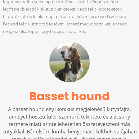
legnépszerűbb kutya apróhirdetések között! Böngészd át a
legfrissebb eladó kiskutya ajánlatokat, vedd fel a kapcsolatot a
hirdetőkkel, és találd meg a tökéletes kölyköt családod számára.
Fedezd fel a különböző fajtákat, ismerd meg a gazdikat, és tedd
meg az első lépést egy hűséges barát felé.
Basset hound
A basset hound egy ikonikus megjelenésű kutyafajta,
amelyet hosszú fülei, szomorú tekintete és alacsony
termete miatt szinte lehetetlen összetéveszteni más
kutyákkal. Bár elsőre lomha benyomást kelthet, valójában