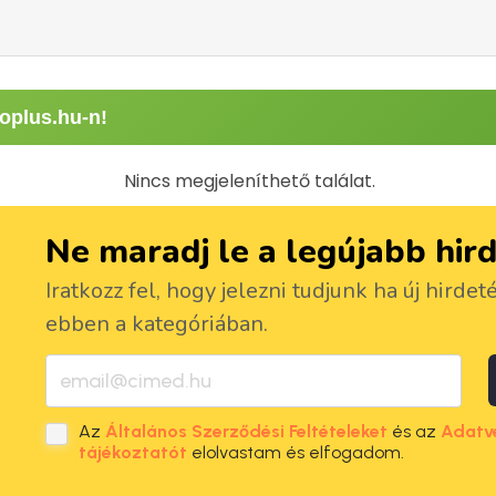
oplus.hu-n!
Nincs megjeleníthető találat.
Ne maradj le a legújabb hir
Iratkozz fel, hogy jelezni tudjunk ha új hirdet
ebben a kategóriában.
Az
Általános Szerződési Feltételeket
és az
Adatv
tájékoztatót
elolvastam és elfogadom.