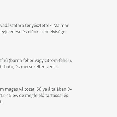
d vadászatára tenyésztettek. Ma már
megjelenése és élénk személyisége
színű (barna-fehér vagy citrom-fehér),
títható, és mérsékelten vedlik.
m magas változat. Súlya általában 9–
12–15 év, de megfelelő tartással és
t.