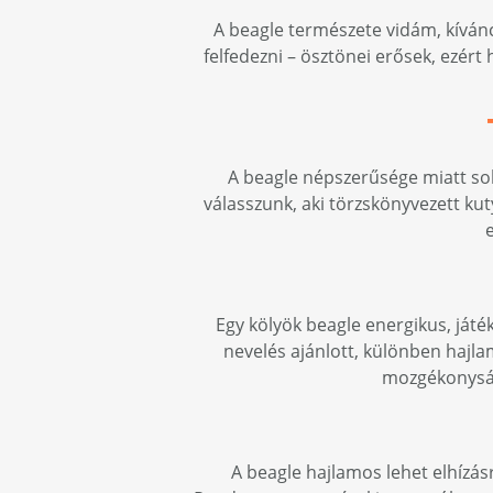
A beagle természete vidám, kíváncs
felfedezni – ösztönei erősek, ezért
A beagle népszerűsége miatt sok
válasszunk, aki törzskönyvezett ku
e
Egy kölyök beagle energikus, játék
nevelés ajánlott, különben hajla
mozgékonyságá
A beagle hajlamos lehet elhízásr