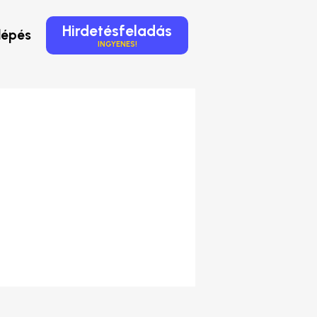
Hirdetésfeladás
lépés
INGYENES!