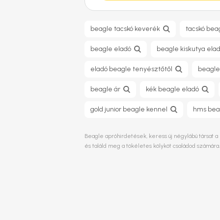
beagle tacskó keverék
tacskó bea
beagle eladó
beagle kiskutya ela
eladó beagle tenyésztőtől
beagle
beagle ár
kék beagle eladó
gold junior beagle kennel
hms bea
Beagle apróhirdetések, keress új négylábú társat a 
és találd meg a tökéletes kölyköt családod számára