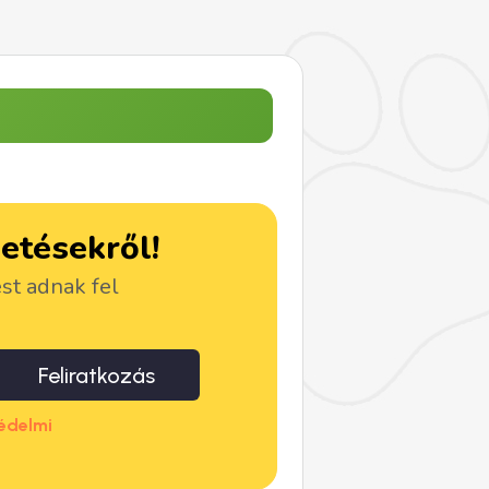
detésekről!
ést adnak fel
Feliratkozás
édelmi