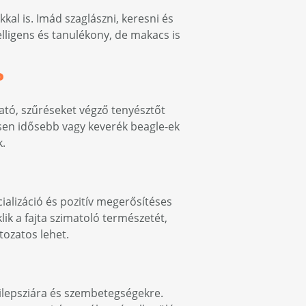
kal is. Imád szaglászni, keresni és
elligens és tanulékony, de makacs is
?
ató, szűréseket végző tenyésztőt
ösen idősebb vagy keverék beagle-ek
k.
cializáció és pozitív megerősítéses
ik a fajta szimatoló természetét,
tozatos lehet.
epilepsziára és szembetegségekre.