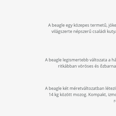
A beagle egy közepes termetű, jóke
világszerte népszerű családi kut
A beagle legismertebb változata a hár
ritkábban vöröses és őzbarna á
A beagle két méretváltozatban létez
14 kg között mozog. Kompakt, izmos
r