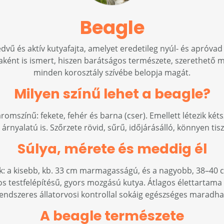
Beagle
dvű és aktív kutyafajta, amelyet eredetileg nyúl- és apróva
yaként is ismert, hiszen barátságos természete, szerethető 
minden korosztály szívébe belopja magát.
Milyen színű lehet a beagle?
omszínű: fekete, fehér és barna (cser). Emellett létezik két
rnyalatú is. Szőrzete rövid, sűrű, időjárásálló, könnyen tisz
Súlya, mérete és meddig él
ik: a kisebb, kb. 33 cm marmagasságú, és a nagyobb, 38–40 c
 testfelépítésű, gyors mozgású kutya. Átlagos élettartama 
endszeres állatorvosi kontrollal sokáig egészséges maradha
A beagle természete