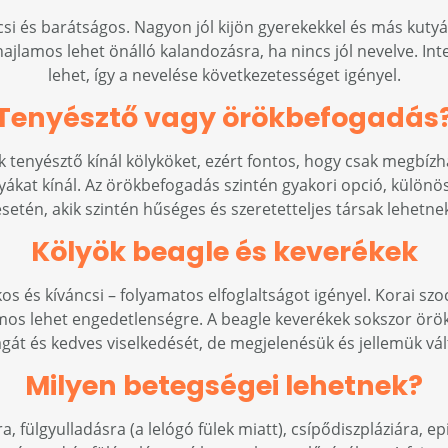
i és barátságos. Nagyon jól kijön gyerekekkel és más kutyák
 hajlamos lehet önálló kalandozásra, ha nincs jól nevelve. Int
lehet, így a nevelése következetességet igényel.
Tenyésztő vagy örökbefogadás
 tenyésztő kínál kölyköket, ezért fontos, hogy csak megbízh
tyákat kínál. Az örökbefogadás szintén gyakori opció, külön
setén, akik szintén hűséges és szeretetteljes társak lehetne
Kölyök beagle és keverékek
os és kíváncsi – folyamatos elfoglaltságot igényel. Korai szo
mos lehet engedetlenségre. A beagle keverékek sokszor örökl
t és kedves viselkedését, de megjelenésük és jellemük vál
Milyen betegségei lehetnek?
a, fülgyulladásra (a lelógó fülek miatt), csípődiszpláziára, 