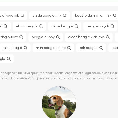
gle keverék
vizsla beagle mix
beagle dalmatian mix
dó
eladó beagle
törpe beagle
beagle kölyök
 dog puppy
beagle puppy
eladó beagle kiskutya
mini beagle
mini beagle eladó
kék beagle
bea
gle
legnépszerűbb kutya apróhirdetések között! Böngészd át a legfrissebb eladó kiskutya
. Fedezd fel a különböző fajtákat, ismerd meg a gazdikat, és tedd meg az első lépé