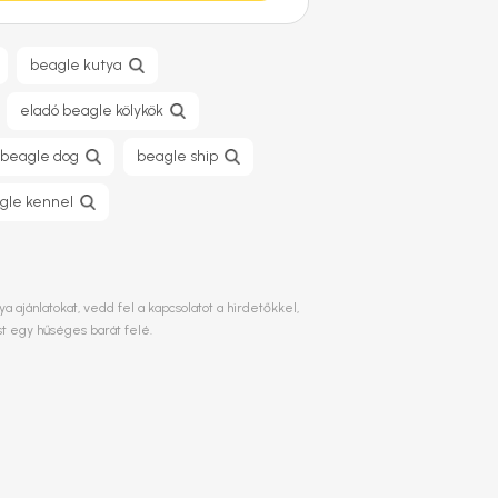
beagle kutya
eladó beagle kölykök
beagle dog
beagle ship
gle kennel
 ajánlatokat, vedd fel a kapcsolatot a hirdetőkkel,
st egy hűséges barát felé.