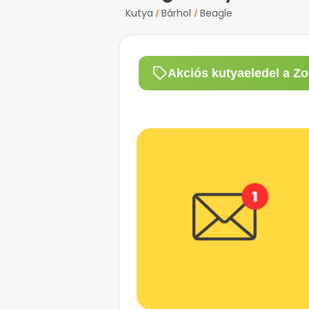
Kutya
Bárhol
Beagle
/
/
Akciós kutyaeledel a Zo