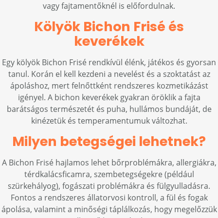
vagy fajtamentőknél is előfordulnak.
Kölyök Bichon Frisé és
keverékek
Egy kölyök Bichon Frisé rendkívül élénk, játékos és gyorsan
tanul. Korán el kell kezdeni a nevelést és a szoktatást az
ápoláshoz, mert felnőttként rendszeres kozmetikázást
igényel. A bichon keverékek gyakran öröklik a fajta
barátságos természetét és puha, hullámos bundáját, de
kinézetük és temperamentumuk változhat.
Milyen betegségei lehetnek?
A Bichon Frisé hajlamos lehet bőrproblémákra, allergiákra,
térdkalácsficamra, szembetegségekre (például
szürkehályog), fogászati problémákra és fülgyulladásra.
Fontos a rendszeres állatorvosi kontroll, a fül és fogak
ápolása, valamint a minőségi táplálkozás, hogy megelőzzük