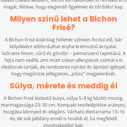
ideális családi kedvenc, városi környezetben is remekül érzi
magát, feltéve, hogy elegendő figyelmet és törődést kap.
Milyen színű lehet a Bichon
Frisé?
A Bichon Frisé kizárólag hófehér színben fordul elő, bár
kölyökként előfordulhat enyhe krémszínű árnyalat.
Szőrzete finom, sűrű és göndör – pamutszerű tapintású. A
fajta nem vedlik, ami miatt sokan allergiások számára is
ideálisnak tartják, de rendszeres nyírást és ápolást igényel,
hogy megőrizze jellegzetes, „plüss” megjelenését.
Súlya, mérete és meddig él
A Bichon Frisé kistestű kutya, súlya 5–8 kg között mozog,
marmagassága 23–30 cm. Kompakt testfelépítése arányos,
mozgása könnyed és elegáns. Várható élettartama 13–16
év, de sok példány ennél is tovább él, ha megfelelő
gondoskodást kap.