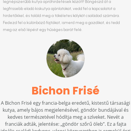
legnépszerűbb kutya apróhirdetések között! Böngészd át a
legfrissebb eladó kiskutya ajánlatokat, vedd fel a kapcsolatot a
hirdetőkkel, és találd meg a tökéletes kölyköt családod számára.
Fedezd fel a különböző fajtákat, ismerd meg a gazdikat, és tedd
meg az első lépést egy hűséges barát felé.
Bichon Frisé
A Bichon Frisé egy francia-belga eredetű, kistestű társasági
kutya, amely bájos megjelenésével, göndör bundájával és
kedves természetével hódítja meg a szíveket. Nevét a
franciák adták, jelentése: „göndör szőrű öleb”. Ez a fajta