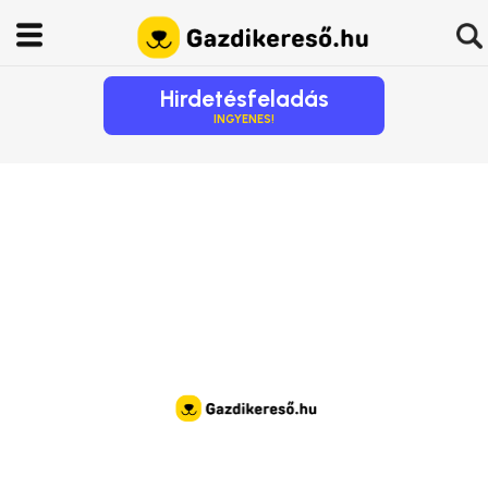
Hirdetésfeladás
INGYENES!