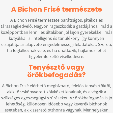
A Bichon Frisé természete
A Bichon Frisé természete barátságos, játékos és
társaságkedvelő. Nagyon ragaszkodik a gazdájához, imád a
középpontban lenni, és általában jól kijön gyerekekkel, más
kutyákkal is. Intelligens és tanulékony, így könnyen
elsajátítja az alapvető engedelmességi feladatokat. Szereti,
ha foglalkoznak vele, és ha unatkozik, hajlamos lehet
figyelemfelkeltő viselkedésre.
Tenyésztő vagy
örökbefogadás?
A Bichon Frisé elérhető megbízható, felelős tenyésztőktől,
akik törzskönyvezett kölyköket kínálnak, és elvégzik a
szükséges egészségügyi szűréseket. Az örökbefogadás is jó
lehetőség, különösen idősebb vagy keverék bichonok
esetében, akik szerető otthonra vágynak. Menhelyeken