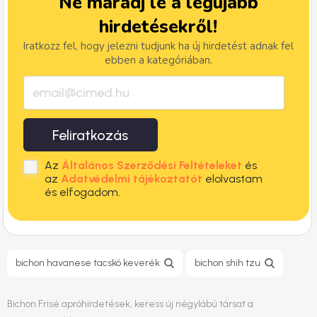
Ne maradj le a legújabb
hirdetésekről!
Iratkozz fel, hogy jelezni tudjunk ha új hirdetést adnak fel
ebben a kategóriában.
Feliratkozás
Az
Általános Szerződési Feltételeket
és
az
Adatvédelmi tájékoztatót
elolvastam
és elfogadom.
bichon havanese tacskó keverék
bichon shih tzu
Bichon Frisé apróhirdetések, keress új négylábú társat a