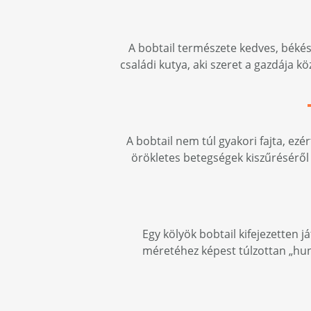
A bobtail természete kedves, békés 
családi kutya, aki szeret a gazdája 
A bobtail nem túl gyakori fajta, ez
örökletes betegségek kiszűréséről 
Egy kölyök bobtail kifejezetten j
méretéhez képest túlzottan „hunc