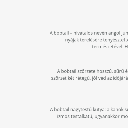
A bobtail – hivatalos nevén angol ju
nyájak terelésére tenyésztett
természetével. H
A bobtail szőrzete hosszú, sűrű é
szőrzet két rétegű, jól véd az időj
A bobtail nagytestű kutya: a kanok s
izmos testalkatú, ugyanakkor mo