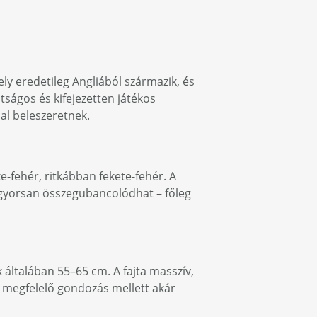
ly eredetileg Angliából származik, és
tságos és kifejezetten játékos
al beleszeretnek.
e-fehér, ritkábban fekete-fehér. A
n gyorsan összegubancolódhat – főleg
 általában 55–65 cm. A fajta masszív,
 megfelelő gondozás mellett akár