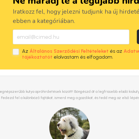
Ne maradj le a legújabb hir
Iratkozz fel, hogy jelezni tudjunk ha új hirdet
ebben a kategóriában.
Az
Általános Szerződési Feltételeket
és az
Adatv
tájékoztatót
elolvastam és elfogadom.
 legnépszerűbb kutya apróhirdetések között! Böngészd át a legfrissebb eladó kiskutya 
. Fedezd fel a különböző fajtákat, ismerd meg a gazdikat, és tedd meg az első lépé