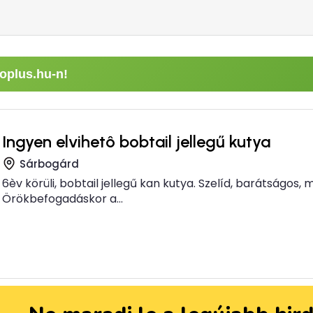
oplus.hu-n!
Ingyen elvihetô bobtail jellegű kutya
Sárbogárd
6èv körüli, bobtail jellegű kan kutya. Szelíd, barátságos, m
Örökbefogadáskor a...