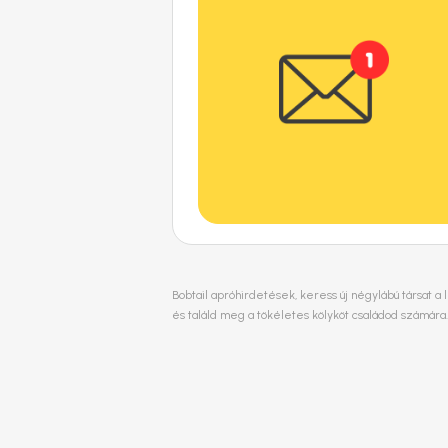
Bobtail apróhirdetések, keress új négylábú társat a
és találd meg a tökéletes kölyköt családod számára