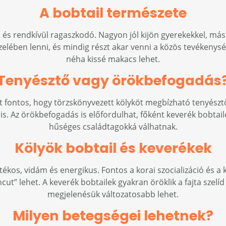
A bobtail természete
és rendkívül ragaszkodó. Nagyon jól kijön gyerekekkel, más 
közelében lenni, és mindig részt akar venni a közös tevékeny
néha kissé makacs lehet.
Tenyésztő vagy örökbefogadás
ért fontos, hogy törzskönyvezett kölyköt megbízható tenyészt
is. Az örökbefogadás is előfordulhat, főként keverék bobtail
hűséges családtagokká válhatnak.
Kölyök bobtail és keverékek
átékos, vidám és energikus. Fontos a korai szocializáció és 
ut” lehet. A keverék bobtailek gyakran öröklik a fajta szelí
megjelenésük változatosabb lehet.
Milyen betegségei lehetnek?