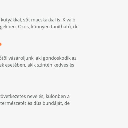
kutyákkal, sőt macskákkal is. Kiváló
ségekben. Okos, könnyen tanítható, de
?
őtől vásároljunk, aki gondoskodik az
ek esetében, akik szintén kedves és
a következetes nevelés, különben a
d természetét és dús bundáját, de