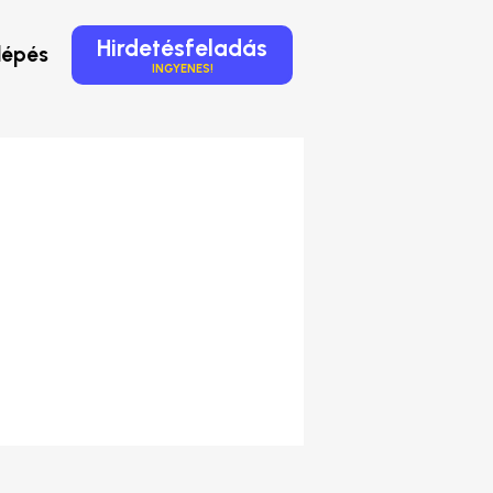
Hirdetésfeladás
lépés
INGYENES!