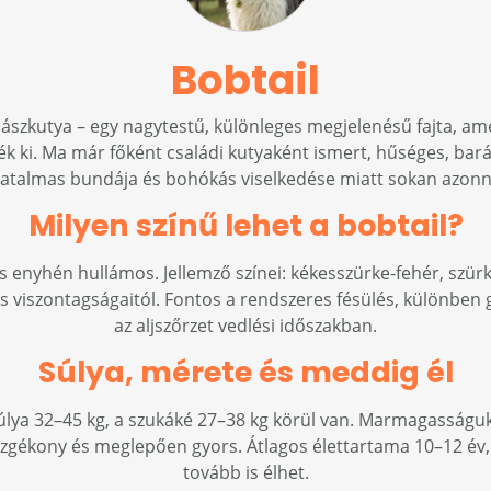
Bobtail
hászkutya – egy nagytestű, különleges megjelenésű fajta, ame
ék ki. Ma már főként családi kutyaként ismert, hűséges, bará
atalmas bundája és bohókás viselkedése miatt sokan azonn
Milyen színű lehet a bobtail?
s enyhén hullámos. Jellemző színei: kékesszürke-fehér, szürk
árás viszontagságaitól. Fontos a rendszeres fésülés, különbe
az aljszőrzet vedlési időszakban.
Súlya, mérete és meddig él
úlya 32–45 kg, a szukáké 27–38 kg körül van. Marmagasságuk
zgékony és meglepően gyors. Átlagos élettartama 10–12 év,
tovább is élhet.