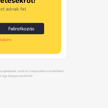
detésekről!
ést adnak fel
Feliratkozás
édelmi
ajánlatokat, vedd fel a kapcsolatot a hirdetőkkel,
st egy hűséges barát felé.