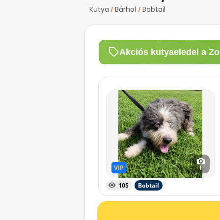
Kutya
Bárhol
Bobtail
/
/
Akciós kutyaeledel a Zo
VIP
VIP
1
105
Bobtail