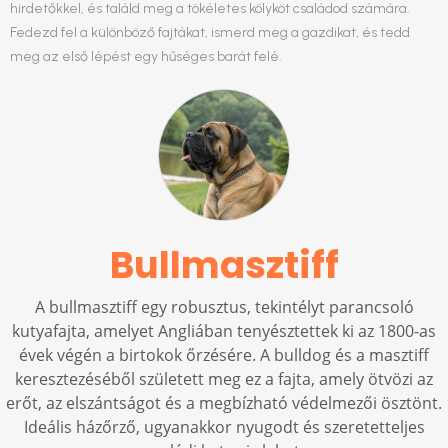
hirdetőkkel, és találd meg a tökéletes kölyköt családod számára.
Fedezd fel a különböző fajtákat, ismerd meg a gazdikat, és tedd
meg az első lépést egy hűséges barát felé.
Bullmasztiff
A bullmasztiff egy robusztus, tekintélyt parancsoló
kutyafajta, amelyet Angliában tenyésztettek ki az 1800-as
évek végén a birtokok őrzésére. A bulldog és a masztiff
keresztezéséből született meg ez a fajta, amely ötvözi az
erőt, az elszántságot és a megbízható védelmezői ösztönt.
Ideális házőrző, ugyanakkor nyugodt és szeretetteljes