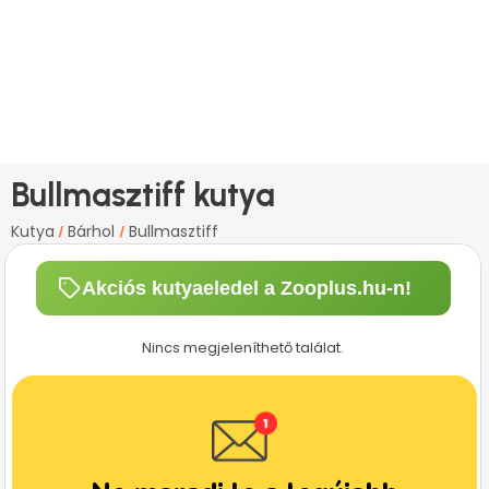
Bullmasztiff kutya
Kutya
Bárhol
Bullmasztiff
/
/
Akciós kutyaeledel a Zooplus.hu-n!
Nincs megjeleníthető találat.