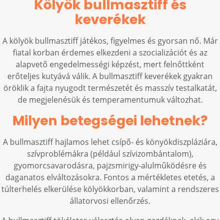
Kölyök bullmasztiff és
keverékek
A kölyök bullmasztiff játékos, figyelmes és gyorsan nő. Már
fiatal korban érdemes elkezdeni a szocializációt és az
alapvető engedelmességi képzést, mert felnőttként
erőteljes kutyává válik. A bullmasztiff keverékek gyakran
öröklik a fajta nyugodt természetét és masszív testalkatát,
de megjelenésük és temperamentumuk változhat.
Milyen betegségei lehetnek?
A bullmasztiff hajlamos lehet csípő- és könyökdiszpláziára,
szívproblémákra (például szívizombántalom),
gyomorcsavarodásra, pajzsmirigy-alulműködésre és
daganatos elváltozásokra. Fontos a mértékletes etetés, a
túlterhelés elkerülése kölyökkorban, valamint a rendszeres
állatorvosi ellenőrzés.