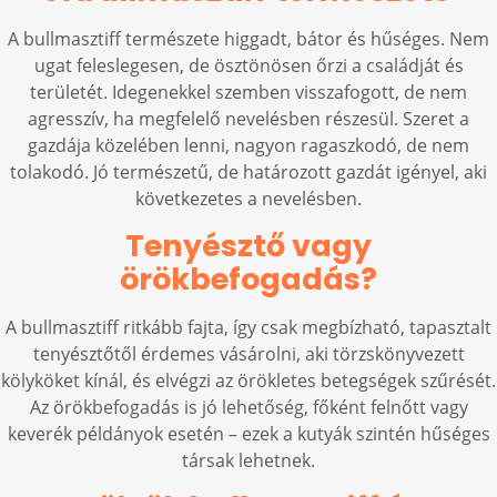
A bullmasztiff természete higgadt, bátor és hűséges. Nem
ugat feleslegesen, de ösztönösen őrzi a családját és
területét. Idegenekkel szemben visszafogott, de nem
agresszív, ha megfelelő nevelésben részesül. Szeret a
gazdája közelében lenni, nagyon ragaszkodó, de nem
tolakodó. Jó természetű, de határozott gazdát igényel, aki
következetes a nevelésben.
Tenyésztő vagy
örökbefogadás?
A bullmasztiff ritkább fajta, így csak megbízható, tapasztalt
tenyésztőtől érdemes vásárolni, aki törzskönyvezett
kölyköket kínál, és elvégzi az örökletes betegségek szűrését.
Az örökbefogadás is jó lehetőség, főként felnőtt vagy
keverék példányok esetén – ezek a kutyák szintén hűséges
társak lehetnek.