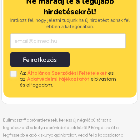
Ne maradj le a legújabb
hirdetésekről!
Iratkozz fel, hogy jelezni tudjunk ha új hirdetést adnak fel
ebben a kategóriában.
Feliratkozás
Az
Általános Szerződési Feltételeket
és
az
Adatvédelmi tájékoztatót
elolvastam
és elfogadom.
Bullmasztiff apróhirdetések, keress új négylábú társat a
legnépszerűbb kutya apróhirdetések között! Böngészd át a
legfrissebb eladó kiskutya ajánlatokat, vedd fel a kapcsolatot a