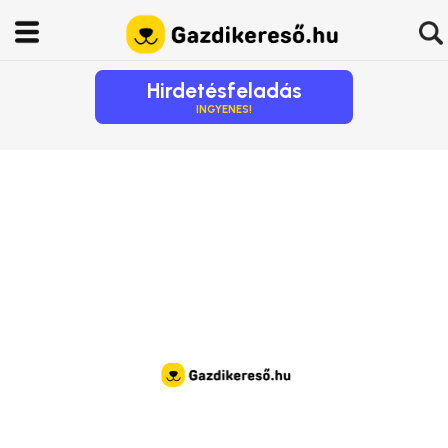
Hirdetésfeladás
INGYENES!