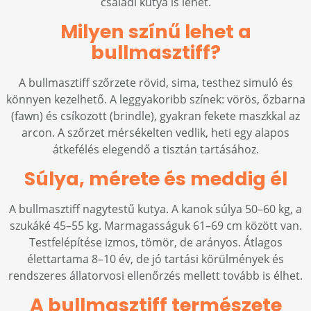
családi kutya is lehet.
Milyen színű lehet a
bullmasztiff?
A bullmasztiff szőrzete rövid, sima, testhez simuló és
könnyen kezelhető. A leggyakoribb színek: vörös, őzbarna
(fawn) és csíkozott (brindle), gyakran fekete maszkkal az
arcon. A szőrzet mérsékelten vedlik, heti egy alapos
átkefélés elegendő a tisztán tartásához.
Súlya, mérete és meddig él
A bullmasztiff nagytestű kutya. A kanok súlya 50–60 kg, a
szukáké 45–55 kg. Marmagasságuk 61–69 cm között van.
Testfelépítése izmos, tömör, de arányos. Átlagos
élettartama 8–10 év, de jó tartási körülmények és
rendszeres állatorvosi ellenőrzés mellett tovább is élhet.
A bullmasztiff természete