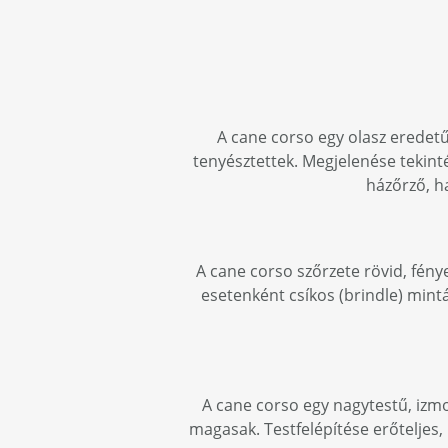
A cane corso egy olasz eredet
tenyésztettek. Megjelenése tekint
házőrző, h
A cane corso szőrzete rövid, fénye
esetenként csíkos (brindle) mintá
A cane corso egy nagytestű, izm
magasak. Testfelépítése erőteljes,