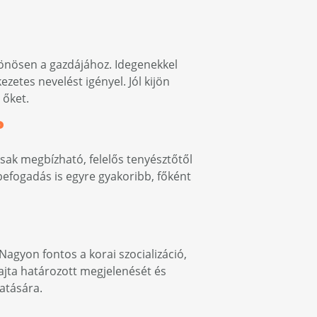
lönösen a gazdájához. Idegenekkel
ezetes nevelést igényel. Jól kijön
 őket.
?
sak megbízható, felelős tenyésztőtől
kbefogadás is egyre gyakoribb, főként
Nagyon fontos a korai szocializáció,
ajta határozott megjelenését és
atására.