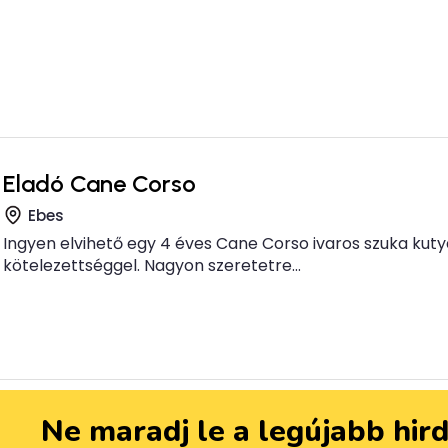
Eladó Cane Corso
Ebes
Ingyen elvihető egy 4 éves Cane Corso ivaros szuka kutya
kötelezettséggel. Nagyon szeretetre...
Ne maradj le a legújabb hir