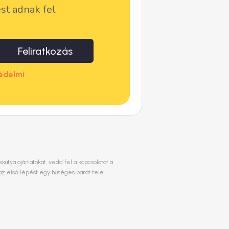
ést adnak fel
Feliratkozás
édelmi
utya ajánlatokat, vedd fel a kapcsolatot a
az első lépést egy hűséges barát felé.