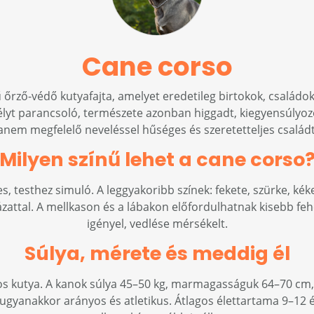
Cane corso
ű őrző-védő kutyafajta, amelyet eredetileg birtokok, család
élyt parancsoló, természete azonban higgadt, kiegyensúlyo
anem megfelelő neveléssel hűséges és szeretetteljes családta
Milyen színű lehet a cane corso
s, testhez simuló. A leggyakoribb színek: fekete, szürke, ké
zattal. A mellkason és a lábakon előfordulhatnak kisebb feh
igényel, vedlése mérsékelt.
Súlya, mérete és meddig él
os kutya. A kanok súlya 45–50 kg, marmagasságuk 64–70 cm,
 ugyanakkor arányos és atletikus. Átlagos élettartama 9–12 