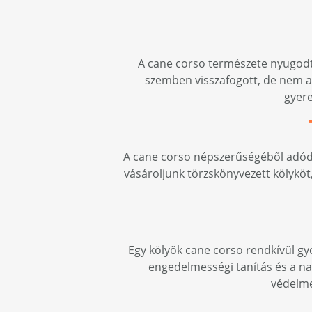
A cane corso természete nyugodt,
szemben visszafogott, de nem agre
gyere
A cane corso népszerűségéből adódóa
vásároljunk törzskönyvezett kölyköt,
Egy kölyök cane corso rendkívül gyo
engedelmességi tanítás és a na
védelme