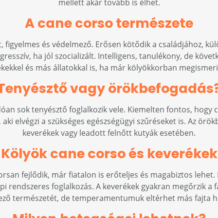
mellett akár tovább is élhet.
A cane corso természete
 figyelmes és védelmező. Erősen kötődik a családjához, kü
sszív, ha jól szocializált. Intelligens, tanulékony, de követk
kekkel és más állatokkal is, ha már kölyökkorban megismeri
Tenyésztő vagy örökbefogadás
n sok tenyésztő foglalkozik vele. Kiemelten fontos, hogy c
 aki elvégzi a szükséges egészségügyi szűréseket is. Az örö
keverékek vagy leadott felnőtt kutyák esetében.
Kölyök cane corso és keverékek
rsan fejlődik, már fiatalon is erőteljes és magabiztos lehet. 
pi rendszeres foglalkozás. A keverékek gyakran megőrzik a f
ző természetét, de temperamentumuk eltérhet más fajta h