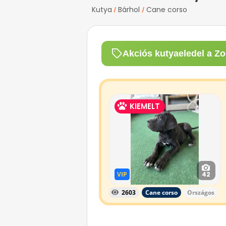
Kutya
Bárhol
Cane corso
/
/
Akciós kutyaeledel a Zo
KIEMELT
VIP
VIP
42
2603
Cane corso
Országos