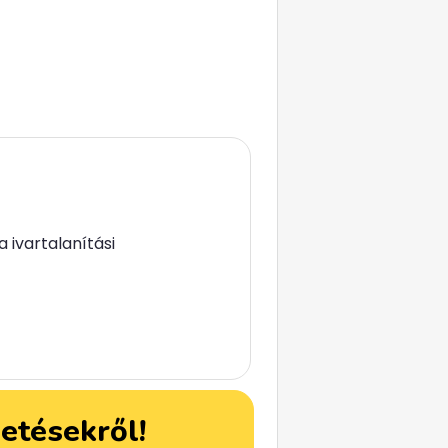
 ivartalanítási
detésekről!