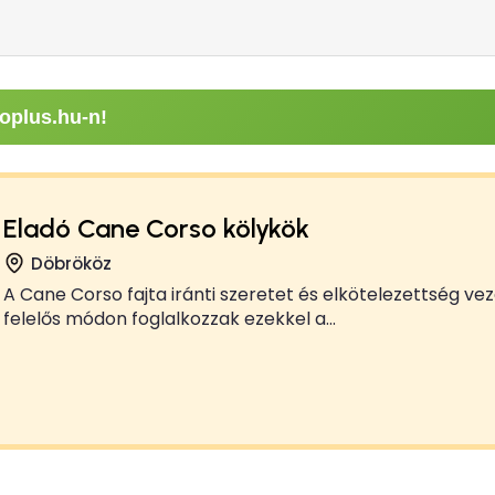
oplus.hu-n!
Eladó Cane Corso kölykök
Döbrököz
A Cane Corso fajta iránti szeretet és elkötelezettség ve
felelős módon foglalkozzak ezekkel a...