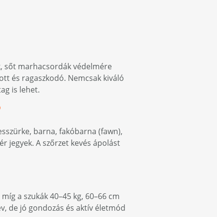
ok, sőt marhacsordák védelmére
zott és ragaszkodó. Nemcsak kiváló
g is lehet.
?
kesszürke, barna, fakóbarna (fawn),
ér jegyek. A szőrzet kevés ápolást
 míg a szukák 40–45 kg, 60–66 cm
év, de jó gondozás és aktív életmód