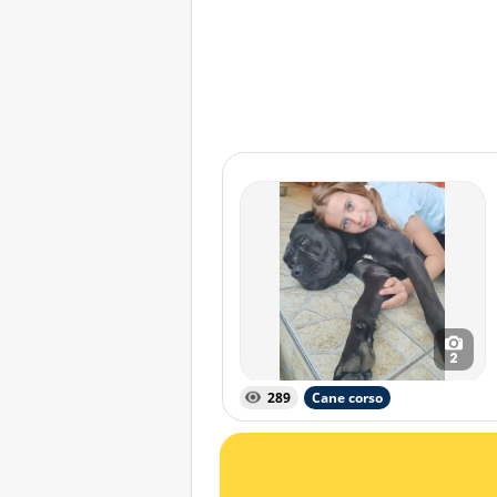
2
289
Cane corso