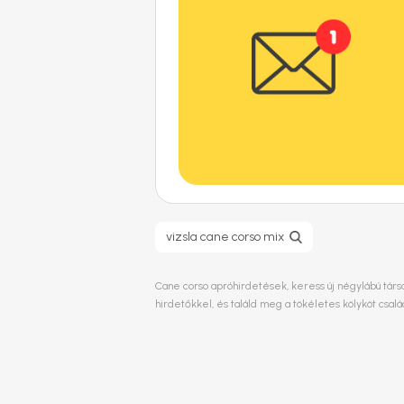
vizsla cane corso mix
Cane corso apróhirdetések, keress új négylábú társa
hirdetőkkel, és találd meg a tökéletes kölyköt csa