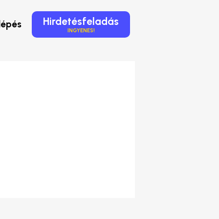
Hirdetésfeladás
lépés
INGYENES!