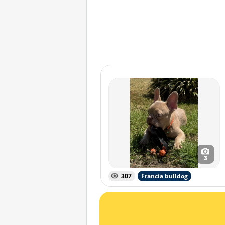
3
307
Francia bulldog