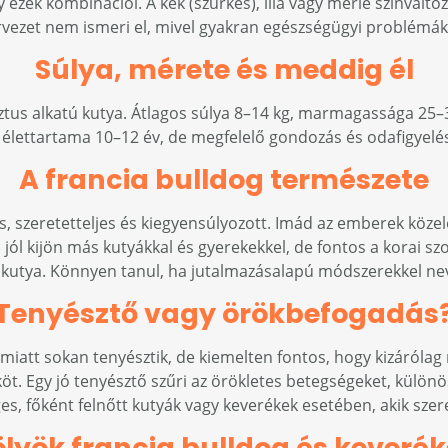
gy ezek kombinációi. A kék (szürkés), lila vagy merle színvál
rvezet nem ismeri el, mivel gyakran egészségügyi problémák
Súlya, mérete és meddig él
ztus alkatú kutya. Átlagos súlya 8–14 kg, marmagassága 25–3
lettartama 10–12 év, de megfelelő gondozás és odafigyelés 
A francia bulldog természete
s, szeretetteljes és kiegyensúlyozott. Imád az emberek köz
 jól kijön más kutyákkal és gyerekekkel, de fontos a korai szo
őkutya. Könnyen tanul, ha jutalmazásalapú módszerekkel nev
Tenyésztő vagy örökbefogadás
miatt sokan tenyésztik, de kiemelten fontos, hogy kizárólag 
öt. Egy jó tenyésztő szűri az örökletes betegségeket, külön
s, főként felnőtt kutyák vagy keverékek esetében, akik szer
lyök francia bulldog és keveré