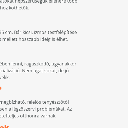
tozatokat népszerűségük ellenére több
hoz köthetők.
5 cm. Bár kicsi, izmos testfelépítése
mellett hosszabb ideig is élhet.
elében lenni, ragaszkodó, ugyanakkor
cializáció. Nem ugat sokat, de jó
elik.
?
megbízható, felelős tenyésztőtől
ösen a légzőszervi problémákat. Az
etetteljes otthonra várnak.
kek