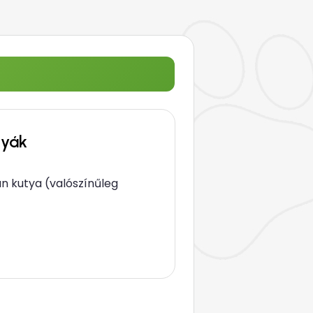
tyák
an kutya (valószínűleg