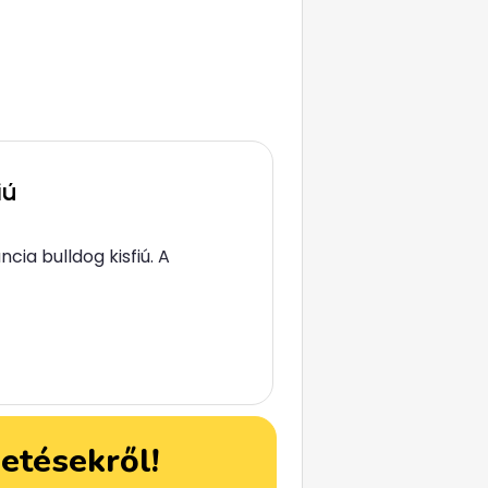
iú
ia bulldog kisfiú. A
detésekről!