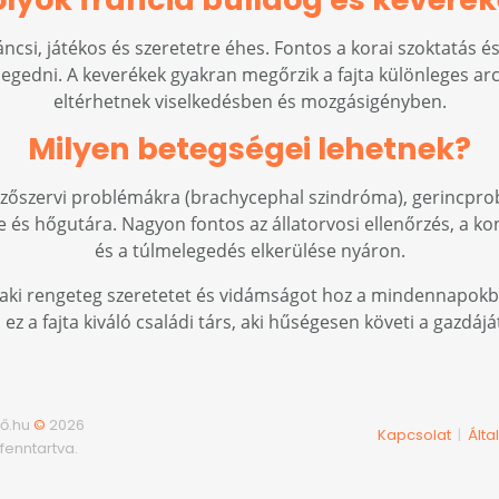
áncsi, játékos és szeretetre éhes. Fontos a korai szoktatás é
egedni. A keverékek gyakran megőrzik a fajta különleges arc
eltérhetnek viselkedésben és mozgásigényben.
Milyen betegségei lehetnek?
égzőszervi problémákra (brachycephal szindróma), gerincprob
s hőgutára. Nagyon fontos az állatorvosi ellenőrzés, a kont
és a túlmelegedés elkerülése nyáron.
c, aki rengeteg szeretetet és vidámságot hoz a mindennapokb
z a fajta kiváló családi társ, aki hűségesen követi a gazdájá
ő.hu
©
2026
Kapcsolat
Álta
|
fenntartva.