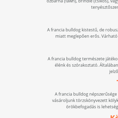
őzbarna (fawn), brindle (csíkos), va
tenyésztősze
A francia bulldog kistestű, de robus
miatt meglepően erős. Várható é
A francia bulldog természete játéko
élénk és szórakoztató. Általában
jelz
A francia bulldog népszerűsége 
vásároljunk törzskönyvezett kölyk
örökbefogadás is lehetsége
Kö