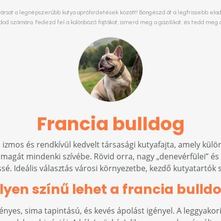
társat a legnépszerűbb kutya apróhirdetések között! Böngészd át a legfrissebb eladó 
ládod számára. Fedezd fel a különböző fajtákat, ismerd meg a gazdikat, és tedd meg 
Francia bulldog
 izmos és rendkívül kedvelt társasági kutyafajta, amely külö
agát mindenki szívébe. Rövid orra, nagy „denevérfülei” és v
sé. Ideális választás városi környezetbe, kezdő kutyatartók 
lyen színű lehet a francia bulld
fényes, sima tapintású, és kevés ápolást igényel. A leggyakori