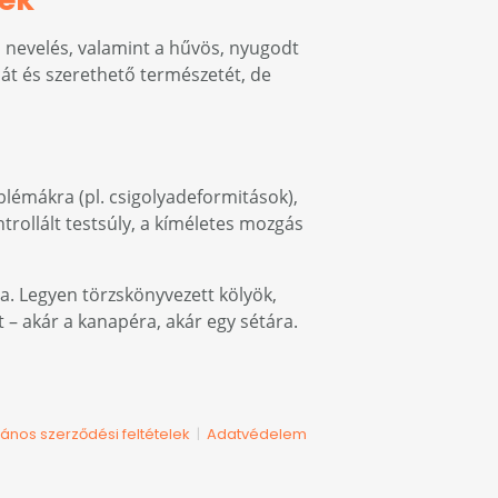
s nevelés, valamint a hűvös, nyugodt
át és szerethető természetét, de
lémákra (pl. csigolyadeformitások),
rollált testsúly, a kíméletes mozgás
a. Legyen törzskönyvezett kölyök,
t – akár a kanapéra, akár egy sétára.
lános szerződési feltételek
Adatvédelem
|