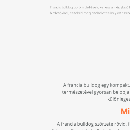
Francia bulldog apróhirdetések, keress új négylábú 
hirdetőkkel, és találd meg a tökéletes kölyköt csa
A francia bulldog egy kompakt,
természetével gyorsan belopja m
különleges
Mi
A francia bulldog szőrzete rövid, 