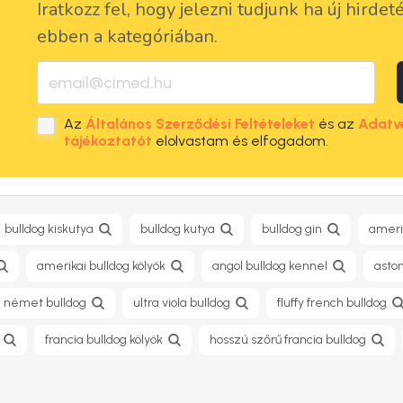
Iratkozz fel, hogy jelezni tudjunk ha új hirdet
ebben a kategóriában.
Az
Általános Szerződési Feltételeket
és az
Adatv
tájékoztatót
elolvastam és elfogadom.
bulldog kiskutya
bulldog kutya
bulldog gin
ameri
amerikai bulldog kölyök
angol bulldog kennel
aston
német bulldog​
ultra viola bulldog
fluffy french bulldog
francia bulldog kölyök
hosszú szőrű francia bulldog