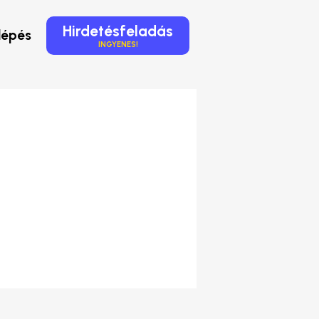
Hirdetésfeladás
lépés
INGYENES!