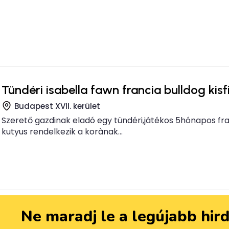
Tündéri isabella fawn francia bulldog kisf
Budapest XVII. kerület
Szerető gazdinak eladó egy tündéri,játékos 5hónapos franc
kutyus rendelkezik a korànak...
Ne maradj le a legújabb hir