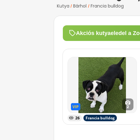
Kutya
Bárhol
Francia bulldog
/
/
Akciós kutyaeledel a Zo
VIP
VIP
2
26
Francia bulldog