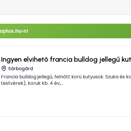
oplus.hu-n!
Ingyen elvihetô francia bulldog jellegű ku
Sárbogárd
Francia bulldog jellegű, felnőtt korú kutyusok. Szuka és k
testvérek), koruk kb. 4 év,...