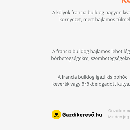
A kölyök francia bulldog nagyon kív
környezet, mert hajlamos túlmel
A francia bulldog hajlamos lehet l
bőrbetegségekre, szembetegségekre é
A francia bulldog igazi kis bohó
keverék vagy örökbefogadott kutya, e
Gazdikeres
Minden jog 