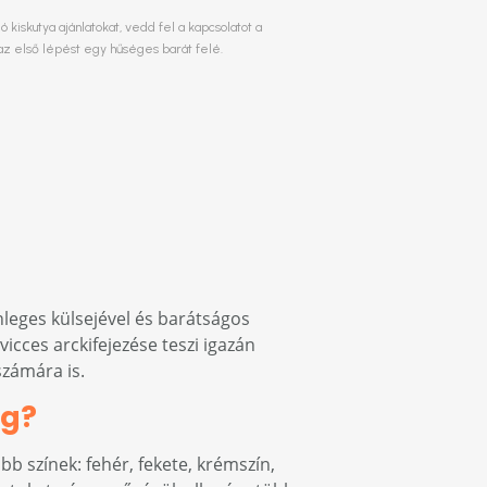
kiskutya ajánlatokat, vedd fel a kapcsolatot a
az első lépést egy hűséges barát felé.
nleges külsejével és barátságos
icces arckifejezése teszi igazán
számára is.
og?
bb színek: fehér, fekete, krémszín,