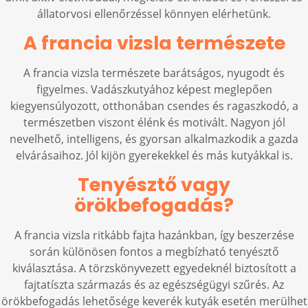
állatorvosi ellenőrzéssel könnyen elérhetünk.
A francia vizsla természete
A francia vizsla természete barátságos, nyugodt és
figyelmes. Vadászkutyához képest meglepően
kiegyensúlyozott, otthonában csendes és ragaszkodó, a
természetben viszont élénk és motivált. Nagyon jól
nevelhető, intelligens, és gyorsan alkalmazkodik a gazda
elvárásaihoz. Jól kijön gyerekekkel és más kutyákkal is.
Tenyésztő vagy
örökbefogadás?
A francia vizsla ritkább fajta hazánkban, így beszerzése
során különösen fontos a megbízható tenyésztő
kiválasztása. A törzskönyvezett egyedeknél biztosított a
fajtatíszta származás és az egészségügyi szűrés. Az
örökbefogadás lehetősége keverék kutyák esetén merülhet