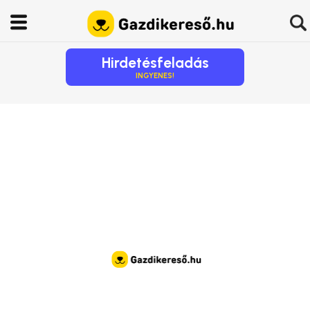
Hirdetésfeladás
INGYENES!