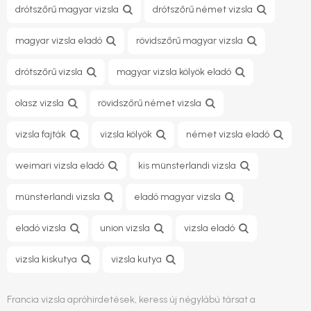
drótszőrű magyar vizsla
drótszőrű német vizsla
magyar vizsla eladó
rövidszőrű magyar vizsla
drótszőrű vizsla
magyar vizsla kölyök eladó
olasz vizsla
rövidszőrű német vizsla
vizsla fajták
vizsla kölyök
német vizsla eladó
weimari vizsla eladó
kis münsterlandi vizsla
münsterlandi vizsla
eladó magyar vizsla
eladó vizsla
union vizsla
vizsla eladó
vizsla kiskutya
vizsla kutya
Francia vizsla apróhirdetések, keress új négylábú társat a