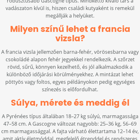
robusztusabb Gascogne típus. Mindkettő kiváló társ a
vadászaton kívül is, hiszen családi kutyaként is remekül
megállják a helyüket.
Milyen színű lehet a francia
vizsla?
A francia vizsla jellemzően barna-fehér, vörösesbarna vagy
csokoládé alapon fehér jegyekkel rendelkezik. A szőrzet
rövid, sűrű, könnyen kezelhető, és jól alkalmazkodik a
különböző időjárási körülményekhez. A mintázat lehet
pöttyös vagy foltos, egyes példányokon pedig egységes
színezés is előfordulhat.
Súlya, mérete és meddig él
A Pyrénées típus általában 18–27 kg súlyú, marmagassága
47–58 cm. A Gascogne változat nagyobb: 25–36 kg, 56–69
cm marmagassággal. A fajta várható élettartama 12–14 év,
amit aktív életmóddal, megfelelő étrenddel és rendszeres