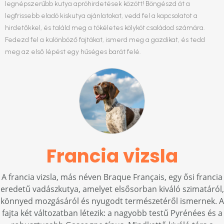
legnépszerűbb kutya apróhirdetések között! Böngészd át a
legfrissebb eladó kiskutya ajánlatokat, vedd fel a kapcsolatot a
hirdetőkkel, és találd meg a tökéletes kölyköt családod számára.
Fedezd fel a különböző fajtákat, ismerd meg a gazdikat, és tedd
meg az első lépést egy hűséges barát felé.
Francia vizsla
A francia vizsla, más néven Braque Français, egy ősi francia
eredetű vadászkutya, amelyet elsősorban kiváló szimatáról,
könnyed mozgásáról és nyugodt természetéről ismernek. A
fajta két változatban létezik: a nagyobb testű Pyrénées és a