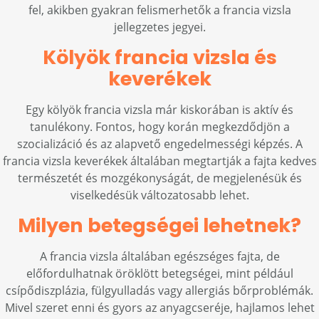
fel, akikben gyakran felismerhetők a francia vizsla
jellegzetes jegyei.
Kölyök francia vizsla és
keverékek
Egy kölyök francia vizsla már kiskorában is aktív és
tanulékony. Fontos, hogy korán megkezdődjön a
szocializáció és az alapvető engedelmességi képzés. A
francia vizsla keverékek általában megtartják a fajta kedves
természetét és mozgékonyságát, de megjelenésük és
viselkedésük változatosabb lehet.
Milyen betegségei lehetnek?
A francia vizsla általában egészséges fajta, de
előfordulhatnak öröklött betegségei, mint például
csípődiszplázia, fülgyulladás vagy allergiás bőrproblémák.
Mivel szeret enni és gyors az anyagcseréje, hajlamos lehet