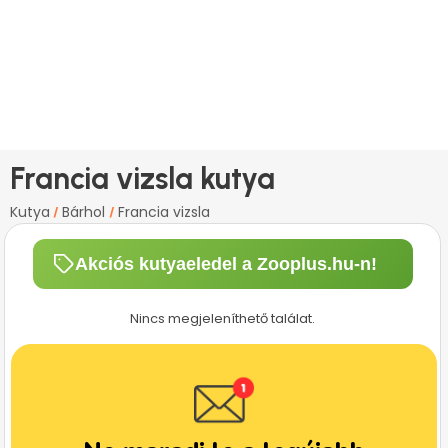
Francia vizsla kutya
Kutya
Bárhol
Francia vizsla
/
/
Akciós kutyaeledel a Zooplus.hu-n!
Nincs megjeleníthető találat.