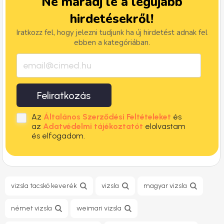
Ne maradj le a legújabb
hirdetésekről!
Iratkozz fel, hogy jelezni tudjunk ha új hirdetést adnak fel
ebben a kategóriában.
Feliratkozás
Az
Általános Szerződési Feltételeket
és
az
Adatvédelmi tájékoztatót
elolvastam
és elfogadom.
vizsla tacskó keverék
vizsla
magyar vizsla
német vizsla
weimari vizsla