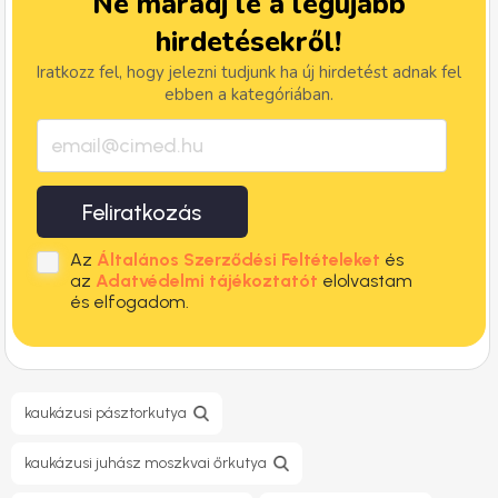
Ne maradj le a legújabb
hirdetésekről!
Iratkozz fel, hogy jelezni tudjunk ha új hirdetést adnak fel
ebben a kategóriában.
Feliratkozás
Az
Általános Szerződési Feltételeket
és
az
Adatvédelmi tájékoztatót
elolvastam
és elfogadom.
kaukázusi pásztorkutya
kaukázusi juhász moszkvai őrkutya