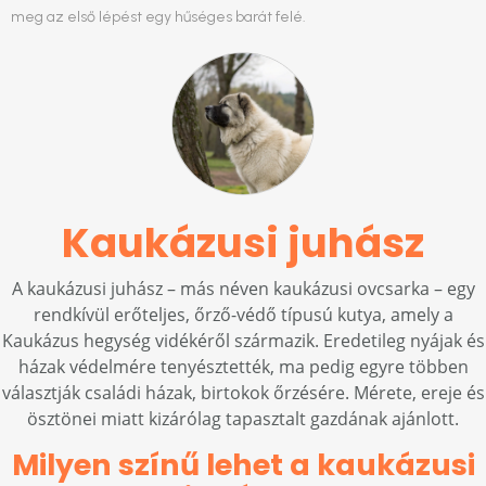
meg az első lépést egy hűséges barát felé.
Kaukázusi juhász
A kaukázusi juhász – más néven kaukázusi ovcsarka – egy
rendkívül erőteljes, őrző-védő típusú kutya, amely a
Kaukázus hegység vidékéről származik. Eredetileg nyájak és
házak védelmére tenyésztették, ma pedig egyre többen
választják családi házak, birtokok őrzésére. Mérete, ereje és
ösztönei miatt kizárólag tapasztalt gazdának ajánlott.
Milyen színű lehet a kaukázusi