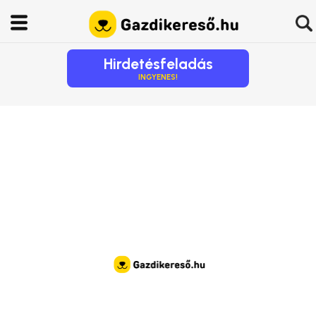
Hirdetésfeladás
INGYENES!