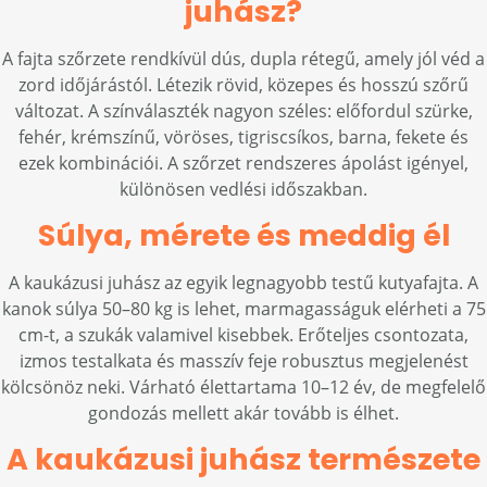
juhász?
A fajta szőrzete rendkívül dús, dupla rétegű, amely jól véd a
zord időjárástól. Létezik rövid, közepes és hosszú szőrű
változat. A színválaszték nagyon széles: előfordul szürke,
fehér, krémszínű, vöröses, tigriscsíkos, barna, fekete és
ezek kombinációi. A szőrzet rendszeres ápolást igényel,
különösen vedlési időszakban.
Súlya, mérete és meddig él
A kaukázusi juhász az egyik legnagyobb testű kutyafajta. A
kanok súlya 50–80 kg is lehet, marmagasságuk elérheti a 75
cm-t, a szukák valamivel kisebbek. Erőteljes csontozata,
izmos testalkata és masszív feje robusztus megjelenést
kölcsönöz neki. Várható élettartama 10–12 év, de megfelelő
gondozás mellett akár tovább is élhet.
A kaukázusi juhász természete