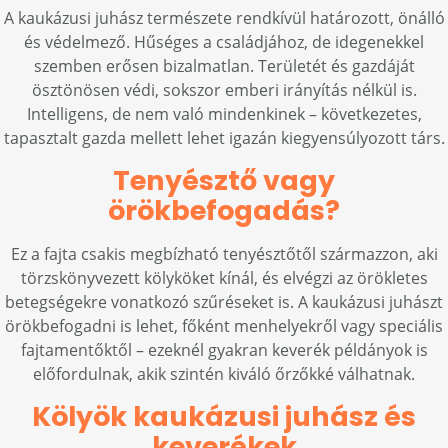
A kaukázusi juhász természete rendkívül határozott, önálló
és védelmező. Hűséges a családjához, de idegenekkel
szemben erősen bizalmatlan. Területét és gazdáját
ösztönösen védi, sokszor emberi irányítás nélkül is.
Intelligens, de nem való mindenkinek – következetes,
tapasztalt gazda mellett lehet igazán kiegyensúlyozott társ.
Tenyésztő vagy
örökbefogadás?
Ez a fajta csakis megbízható tenyésztőtől származzon, aki
törzskönyvezett kölyköket kínál, és elvégzi az örökletes
betegségekre vonatkozó szűréseket is. A kaukázusi juhászt
örökbefogadni is lehet, főként menhelyekről vagy speciális
fajtamentőktől – ezeknél gyakran keverék példányok is
előfordulnak, akik szintén kiváló őrzőkké válhatnak.
Kölyök kaukázusi juhász és
keverékek