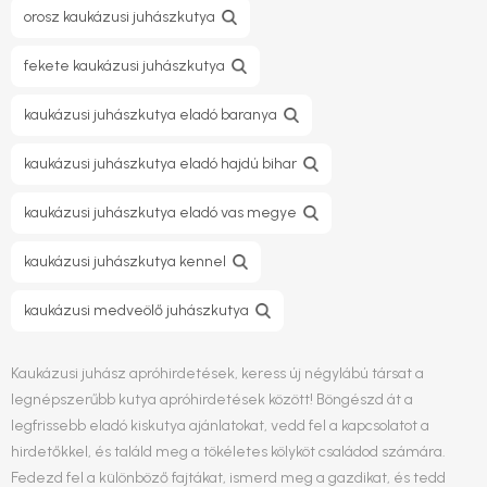
orosz kaukázusi juhászkutya
fekete kaukázusi juhászkutya
kaukázusi juhászkutya eladó baranya
kaukázusi juhászkutya eladó hajdú bihar
kaukázusi juhászkutya eladó vas megye
kaukázusi juhászkutya kennel
kaukázusi medveölő juhászkutya
Kaukázusi juhász apróhirdetések, keress új négylábú társat a
legnépszerűbb kutya apróhirdetések között! Böngészd át a
legfrissebb eladó kiskutya ajánlatokat, vedd fel a kapcsolatot a
hirdetőkkel, és találd meg a tökéletes kölyköt családod számára.
Fedezd fel a különböző fajtákat, ismerd meg a gazdikat, és tedd