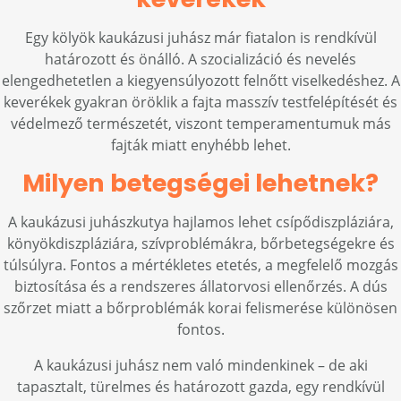
Egy kölyök kaukázusi juhász már fiatalon is rendkívül
határozott és önálló. A szocializáció és nevelés
elengedhetetlen a kiegyensúlyozott felnőtt viselkedéshez. A
keverékek gyakran öröklik a fajta masszív testfelépítését és
védelmező természetét, viszont temperamentumuk más
fajták miatt enyhébb lehet.
Milyen betegségei lehetnek?
A kaukázusi juhászkutya hajlamos lehet csípődiszpláziára,
könyökdiszpláziára, szívproblémákra, bőrbetegségekre és
túlsúlyra. Fontos a mértékletes etetés, a megfelelő mozgás
biztosítása és a rendszeres állatorvosi ellenőrzés. A dús
szőrzet miatt a bőrproblémák korai felismerése különösen
fontos.
A kaukázusi juhász nem való mindenkinek – de aki
tapasztalt, türelmes és határozott gazda, egy rendkívül