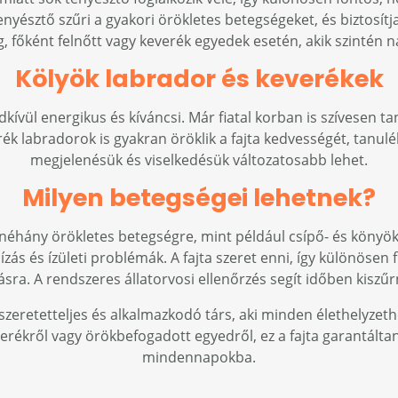
enyésztő szűri a gyakori örökletes betegségeket, és biztosítja
 főként felnőtt vagy keverék egyedek esetén, akik szintén 
Kölyök labrador és keverékek
dkívül energikus és kíváncsi. Már fiatal korban is szívesen t
erék labradorok is gyakran öröklik a fajta kedvességét, tanu
megjelenésük és viselkedésük változatosabb lehet.
Milyen betegségei lehetnek?
 néhány örökletes betegségre, mint például csípő- és könyö
ízás és ízületi problémák. A fajta szeret enni, így különösen 
ra. A rendszeres állatorvosi ellenőrzés segít időben kiszűr
szeretetteljes és alkalmazkodó társ, aki minden élethelyzeth
verékről vagy örökbefogadott egyedről, ez a fajta garantálta
mindennapokba.