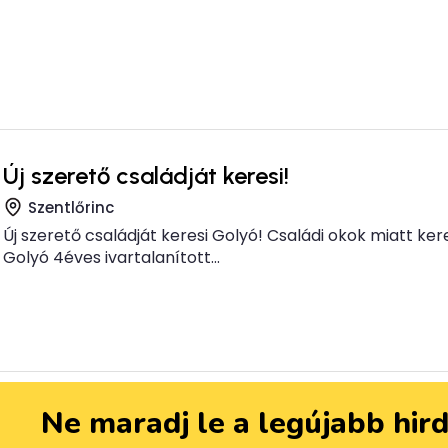
Új szerető családját keresi!
Szentlőrinc
Új szerető családját keresi Golyó! Családi okok miatt ker
Golyó 4éves ivartalanított...
Ne maradj le a legújabb hir