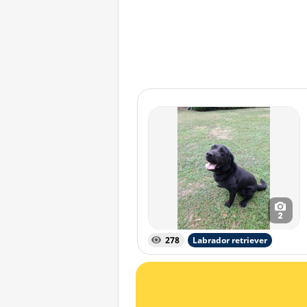
2
278
Labrador retriever