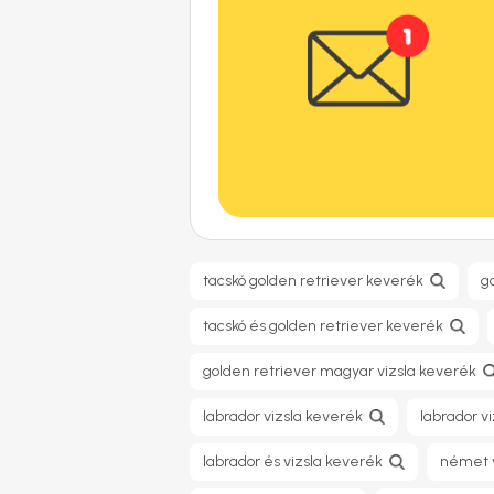
tacskó golden retriever keverék
g
tacskó és golden retriever keverék
golden retriever magyar vizsla keverék
labrador vizsla keverék
labrador v
labrador és vizsla keverék
német v