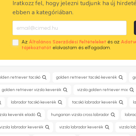
Iratkozz fel, hogy jelezni tudjunk ha új hirdet
ebben a kategóriában.
Az
Általános Szerződési Feltételeket
és az
Adatv
tájékoztatót
elolvastam és elfogadom.
olden retriever tacskó
golden retriever tacskó keverék
g
golden retriever vizsla keverék
vizsla golden retriever mix
labrador tacskó keverék
tacskó labrador keverék
l
izsla keverék eladó
hungarian vizsla cross labrador
labrad
izsla labrador keverék
vizsla labrador keverék
vizsla l