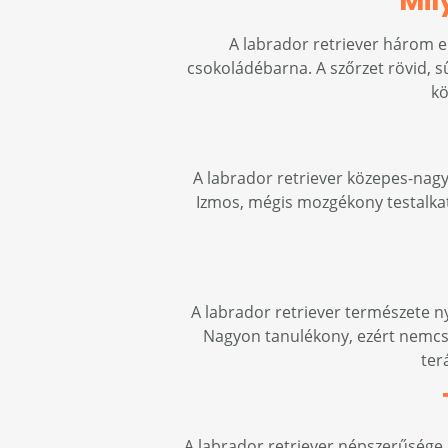
Mil
A labrador retriever három el
csokoládébarna. A szőrzet rövid, 
kö
A labrador retriever közepes-nagy
Izmos, mégis mozgékony testalkatú
A labrador retriever természete nyi
Nagyon tanulékony, ezért nemcs
ter
A labrador retriever népszerűsége 