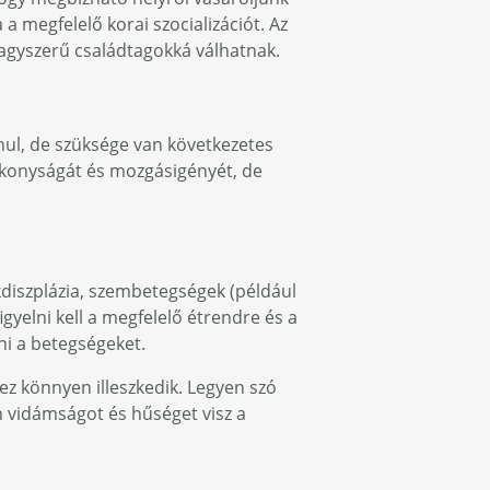
 a megfelelő korai szocializációt. Az
nagyszerű családtagokká válhatnak.
anul, de szüksége van következetes
lékonyságát és mozgásigényét, de
kdiszplázia, szembetegségek (például
figyelni kell a megfelelő étrendre és a
ni a betegségeket.
ez könnyen illeszkedik. Legyen szó
n vidámságot és hűséget visz a