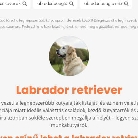
dor keverék
labrador beagle
labrador beagle mix
bú társat a legnépszerűbb kutya apróhirdetések között! Böngészd át a legfrissebb el
ládod számára. Fedezd fel a különböző fajtákat, ismerd meg a gazdikat, és tedd meg 
Labrador retriever
 vezeti a legnépszerűbb kutyafajták listáját, és ez nem vélet
iája miatt ideális választás családok, kezdő kutyatartók és
ra azonban sokféle szerepben megállja a helyét – legyen szó
munkakutyáról.