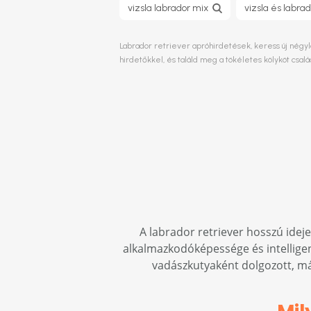
vizsla labrador mix
vizsla és labra
Labrador retriever apróhirdetések, keress új négylá
hirdetőkkel, és találd meg a tökéletes kölyköt csa
A labrador retriever hosszú ideje
alkalmazkodóképessége és intelligenc
vadászkutyaként dolgozott, má