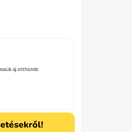
essük új otthonát.
detésekről!