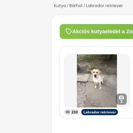
Kutya
Bárhol
Labrador retriever
/
/
Akciós kutyaeledel a Zo
2
233
Labrador retriever