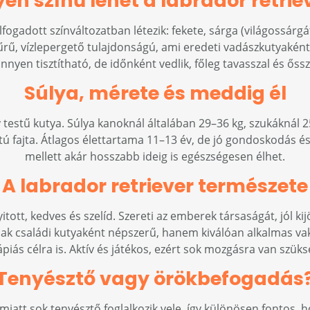
yen színű lehet a labrador retrie
fogadott színváltozatban létezik: fekete, sárga (világossárgá
sűrű, vízlepergető tulajdonságú, ami eredeti vadászkutyakén
nnyen tisztítható, de időnként vedlik, főleg tavasszal és őssz
Súlya, mérete és meddig él
 testű kutya. Súlya kanoknál általában 29–36 kg, szukákná
 fajta. Átlagos élettartama 11–13 év, de jó gondoskodás és
mellett akár hosszabb ideig is egészségesen élhet.
A labrador retriever természete
tott, kedves és szelíd. Szereti az emberek társaságát, jól ki
ak családi kutyaként népszerű, hanem kiválóan alkalmas va
ápiás célra is. Aktív és játékos, ezért sok mozgásra van szüks
Tenyésztő vagy örökbefogadás
miatt sok tenyésztő foglalkozik vele, így különösen fontos, 