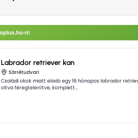
oplus.hu-n!
Labrador retriever kan
Sárrétudvari
Családi okok miatt eladó egy 16 hónapos labrador retrie
oltva féregtelenítve, komplett...