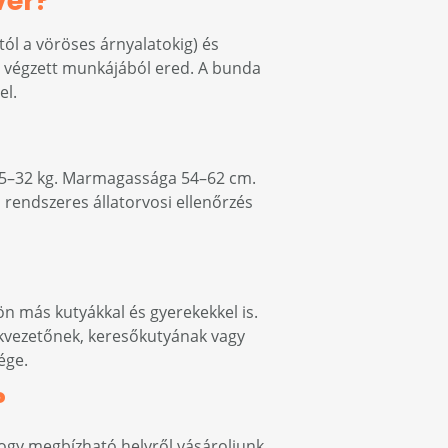
ver?
tól a vöröses árnyalatokig) és
t végzett munkájából ered. A bunda
el.
l 25–32 kg. Marmagassága 54–62 cm.
 rendszeres állatorvosi ellenőrzés
jön más kutyákkal és gyerekekkel is.
kvezetőnek, keresőkutyának vagy
ége.
?
hogy megbízható helyről vásároljunk