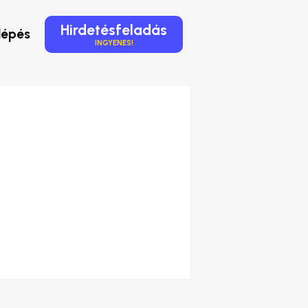
Hirdetésfeladás
lépés
INGYENES!