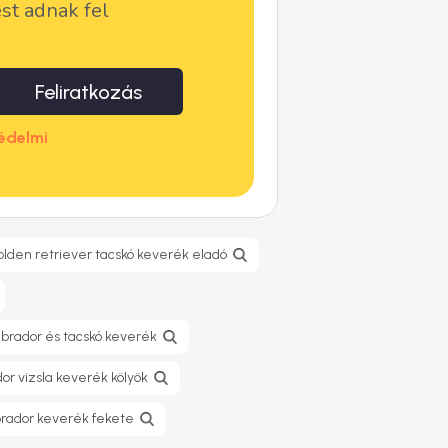
ést adnak fel
Feliratkozás
édelmi
olden retriever tacskó keverék eladó
abrador és tacskó keverék
or vizsla keverék kölyök
abrador keverék fekete