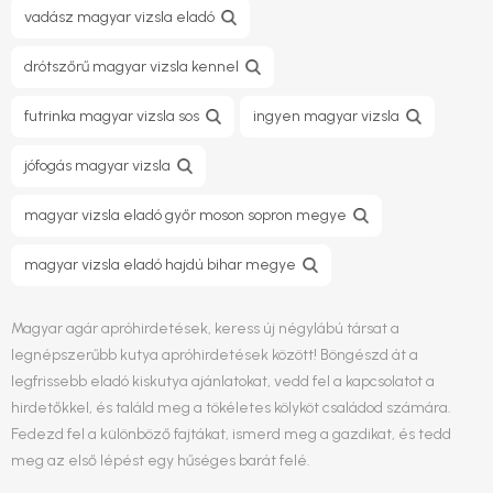
vadász magyar vizsla eladó
drótszőrű magyar vizsla kennel
futrinka magyar vizsla sos
ingyen magyar vizsla
jófogás magyar vizsla
magyar vizsla eladó győr moson sopron megye
magyar vizsla eladó hajdú bihar megye
Magyar agár apróhirdetések, keress új négylábú társat a
legnépszerűbb kutya apróhirdetések között! Böngészd át a
legfrissebb eladó kiskutya ajánlatokat, vedd fel a kapcsolatot a
hirdetőkkel, és találd meg a tökéletes kölyköt családod számára.
Fedezd fel a különböző fajtákat, ismerd meg a gazdikat, és tedd
meg az első lépést egy hűséges barát felé.