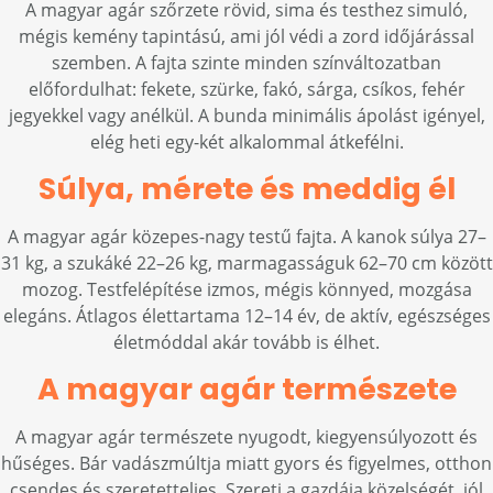
A magyar agár szőrzete rövid, sima és testhez simuló,
mégis kemény tapintású, ami jól védi a zord időjárással
szemben. A fajta szinte minden színváltozatban
előfordulhat: fekete, szürke, fakó, sárga, csíkos, fehér
jegyekkel vagy anélkül. A bunda minimális ápolást igényel,
elég heti egy-két alkalommal átkefélni.
Súlya, mérete és meddig él
A magyar agár közepes-nagy testű fajta. A kanok súlya 27–
31 kg, a szukáké 22–26 kg, marmagasságuk 62–70 cm között
mozog. Testfelépítése izmos, mégis könnyed, mozgása
elegáns. Átlagos élettartama 12–14 év, de aktív, egészséges
életmóddal akár tovább is élhet.
A magyar agár természete
A magyar agár természete nyugodt, kiegyensúlyozott és
hűséges. Bár vadászmúltja miatt gyors és figyelmes, otthon
csendes és szeretetteljes. Szereti a gazdája közelségét, jól