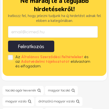
Ne maradj le a legújabb
hirdetésekről!
Iratkozz fel, hogy jelezni tudjunk ha új hirdetést adnak fel
ebben a kategóriában.
Feliratkozás
Az
Általános Szerződési Feltételeket
és
az
Adatvédelmi tájékoztatót
elolvastam
és elfogadom.
tacskó agár keverék
magyar tacskó
magyar vizsla
drótszőrű magyar vizsla