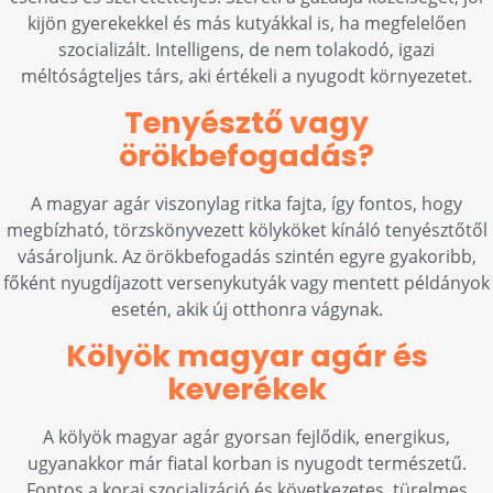
kijön gyerekekkel és más kutyákkal is, ha megfelelően
szocializált. Intelligens, de nem tolakodó, igazi
méltóságteljes társ, aki értékeli a nyugodt környezetet.
Tenyésztő vagy
örökbefogadás?
A magyar agár viszonylag ritka fajta, így fontos, hogy
megbízható, törzskönyvezett kölyköket kínáló tenyésztőtől
vásároljunk. Az örökbefogadás szintén egyre gyakoribb,
főként nyugdíjazott versenykutyák vagy mentett példányok
esetén, akik új otthonra vágynak.
Kölyök magyar agár és
keverékek
A kölyök magyar agár gyorsan fejlődik, energikus,
ugyanakkor már fiatal korban is nyugodt természetű.
Fontos a korai szocializáció és következetes, türelmes