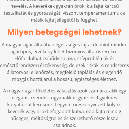
nevelés. A keverékek gyakran öröklik a fajta karcsú
testalkatát és gyorsaságát, viszont temperamentumuk a
másik fajta jellegétől is függhet.
Milyen betegségei lehetnek?
A magyar agár általában egészséges fajta, de mint minden
agártípus, érzékeny lehet bizonyos altatószerekre.
Előfordulhat csípődiszplázia, szívproblémák és
emésztőrendszeri érzékenység, de ezek ritkák. A rendszeres
állatorvosi ellenőrzés, megfelelő táplálás és elegendő
mozgás hozzájárul a hosszú, egészséges élethez.
A magyar agár tökéletes választás azok számára, akik egy
elegáns, csendes, ugyanakkor gyors és figyelmes
kutyatársat keresnek. Legyen törzskönyvezett kölyök,
keverék vagy örökbefogadott kutya, ez a fajta mindig
hűséges, méltóságteljes és szerethető része lesz a
családnak.