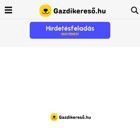
Hirdetésfeladás
INGYENES!