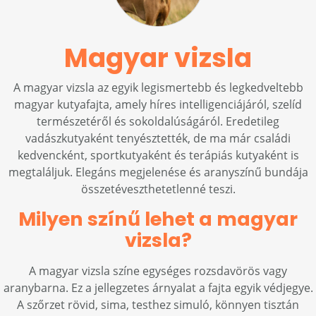
Magyar vizsla
A magyar vizsla az egyik legismertebb és legkedveltebb
magyar kutyafajta, amely híres intelligenciájáról, szelíd
természetéről és sokoldalúságáról. Eredetileg
vadászkutyaként tenyésztették, de ma már családi
kedvencként, sportkutyaként és terápiás kutyaként is
megtaláljuk. Elegáns megjelenése és aranyszínű bundája
összetéveszthetetlenné teszi.
Milyen színű lehet a magyar
vizsla?
A magyar vizsla színe egységes rozsdavörös vagy
aranybarna. Ez a jellegzetes árnyalat a fajta egyik védjegye.
A szőrzet rövid, sima, testhez simuló, könnyen tisztán