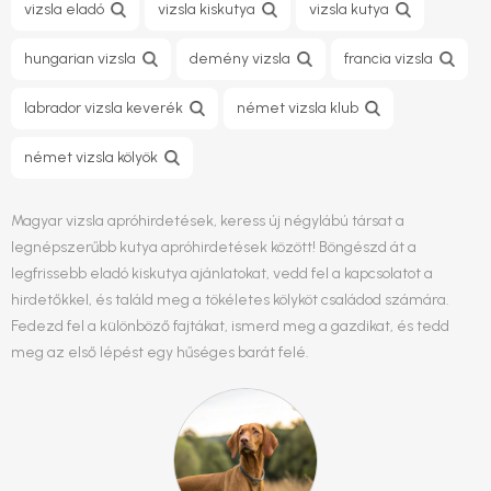
vizsla eladó
vizsla kiskutya
vizsla kutya
hungarian vizsla
demény vizsla
francia vizsla
labrador vizsla keverék
német vizsla klub
német vizsla kölyök
Magyar vizsla apróhirdetések, keress új négylábú társat a
legnépszerűbb kutya apróhirdetések között! Böngészd át a
legfrissebb eladó kiskutya ajánlatokat, vedd fel a kapcsolatot a
hirdetőkkel, és találd meg a tökéletes kölyköt családod számára.
Fedezd fel a különböző fajtákat, ismerd meg a gazdikat, és tedd
meg az első lépést egy hűséges barát felé.