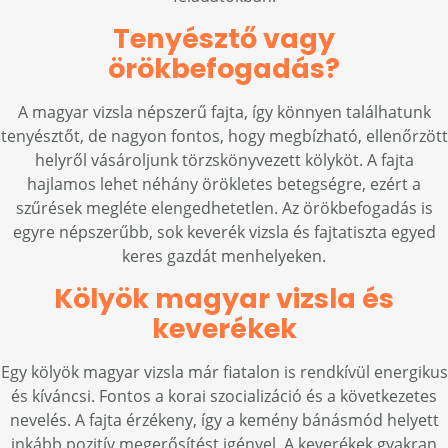
Tenyésztő vagy
örökbefogadás?
A magyar vizsla népszerű fajta, így könnyen találhatunk
tenyésztőt, de nagyon fontos, hogy megbízható, ellenőrzött
helyről vásároljunk törzskönyvezett kölyköt. A fajta
hajlamos lehet néhány örökletes betegségre, ezért a
szűrések megléte elengedhetetlen. Az örökbefogadás is
egyre népszerűbb, sok keverék vizsla és fajtatiszta egyed
keres gazdát menhelyeken.
Kölyök magyar vizsla és
keverékek
Egy kölyök magyar vizsla már fiatalon is rendkívül energikus
és kíváncsi. Fontos a korai szocializáció és a következetes
nevelés. A fajta érzékeny, így a kemény bánásmód helyett
inkább pozitív megerősítést igényel. A keverékek gyakran