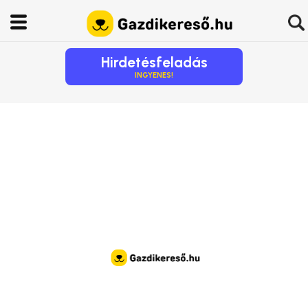
Hirdetésfeladás
INGYENES!