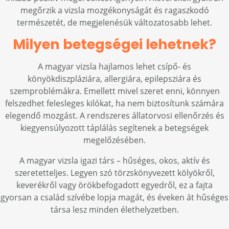
megőrzik a vizsla mozgékonyságát és ragaszkodó
természetét, de megjelenésük változatosabb lehet.
Milyen betegségei lehetnek?
A magyar vizsla hajlamos lehet csípő- és
könyökdiszpláziára, allergiára, epilepsziára és
szemproblémákra. Emellett mivel szeret enni, könnyen
felszedhet felesleges kilókat, ha nem biztosítunk számára
elegendő mozgást. A rendszeres állatorvosi ellenőrzés és
kiegyensúlyozott táplálás segítenek a betegségek
megelőzésében.
A magyar vizsla igazi társ – hűséges, okos, aktív és
szeretetteljes. Legyen szó törzskönyvezett kölyökről,
keverékről vagy örökbefogadott egyedről, ez a fajta
gyorsan a család szívébe lopja magát, és éveken át hűséges
társa lesz minden élethelyzetben.