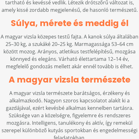
tartható és kevéssé vedlik. Létezik drótszőrű változat is,
amely kissé zordabb megjelenésű, de hasonló természetű.
Súlya, mérete és meddig él
A magyar vizsla közepes testű fajta. A kanok súlya általában
25–30 kg, a szukáké 20–25 kg. Marmagassága 53–64 cm
között mozog. Arányos, atletikus testfelépítésű, mozgása
könnyed és elegáns. Várható élettartama 12–14 év,
megfelelő gondozás mellett akár ennél tovább is élhet.
A magyar vizsla természete
A magyar vizsla természete barátságos, érzékeny és
alkalmazkodó. Nagyon szoros kapcsolatot alakít ki a
gazdájával, ezért kevésbé alkalmas kennelben tartásra.
Szüksége van a közelségre, figyelemre és rendszeres
mozgásra. Intelligens, tanulékony és aktív, így remekül
szerepel különböző kutyás sportokban és engedelmességi
feladatokban.