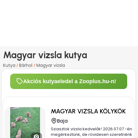
Magyar vizsla kutya
Kutya
Bárhol
Magyar vizsla
/
/
Akciós kutyaeledel a Zooplus.hu-n!
MAGYAR VIZSLA KÖLYKÖK
Baja
Sziasztok vizsla kedvelők! 2026.07.07 -én
megérkeztünk, de rövidesen szeretnénk