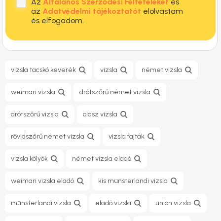
Az
Általános Szerződési Feltételeket
és
az
Adatvédelmi tájékoztatót
elolvastam
és elfogadom.
vizsla tacskó keverék
vizsla
német vizsla
weimari vizsla
drótszőrű német vizsla
drótszőrű vizsla
olasz vizsla
rövidszőrű német vizsla
vizsla fajták
vizsla kölyök
német vizsla eladó
weimari vizsla eladó
kis münsterlandi vizsla
münsterlandi vizsla
eladó vizsla
union vizsla