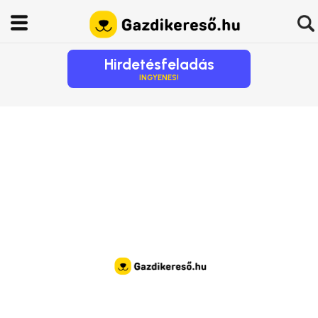
Hirdetésfeladás
INGYENES!