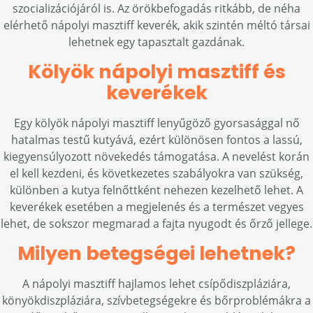
szocializációjáról is. Az örökbefogadás ritkább, de néha
elérhető nápolyi masztiff keverék, akik szintén méltó társai
lehetnek egy tapasztalt gazdának.
Kölyök nápolyi masztiff és
keverékek
Egy kölyök nápolyi masztiff lenyűgöző gyorsasággal nő
hatalmas testű kutyává, ezért különösen fontos a lassú,
kiegyensúlyozott növekedés támogatása. A nevelést korán
el kell kezdeni, és következetes szabályokra van szükség,
különben a kutya felnőttként nehezen kezelhető lehet. A
keverékek esetében a megjelenés és a természet vegyes
lehet, de sokszor megmarad a fajta nyugodt és őrző jellege.
Milyen betegségei lehetnek?
A nápolyi masztiff hajlamos lehet csípődiszpláziára,
könyökdiszpláziára, szívbetegségekre és bőrproblémákra a