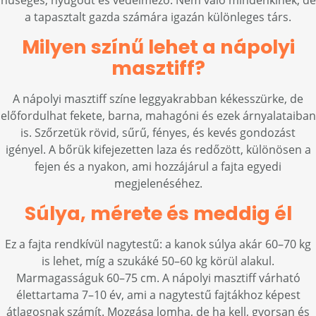
hűséges, nyugodt és védelmező. Nem való mindenkinek, de
a tapasztalt gazda számára igazán különleges társ.
Milyen színű lehet a nápolyi
masztiff?
A nápolyi masztiff színe leggyakrabban kékesszürke, de
előfordulhat fekete, barna, mahagóni és ezek árnyalataiban
is. Szőrzetük rövid, sűrű, fényes, és kevés gondozást
igényel. A bőrük kifejezetten laza és redőzött, különösen a
fejen és a nyakon, ami hozzájárul a fajta egyedi
megjelenéséhez.
Súlya, mérete és meddig él
Ez a fajta rendkívül nagytestű: a kanok súlya akár 60–70 kg
is lehet, míg a szukáké 50–60 kg körül alakul.
Marmagasságuk 60–75 cm. A nápolyi masztiff várható
élettartama 7–10 év, ami a nagytestű fajtákhoz képest
átlagosnak számít. Mozgása lomha, de ha kell, gyorsan és