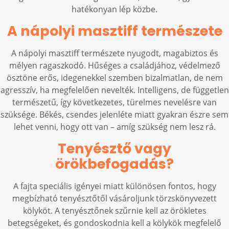
hatékonyan lép közbe.
A nápolyi masztiff természete
A nápolyi masztiff természete nyugodt, magabiztos és
mélyen ragaszkodó. Hűséges a családjához, védelmező
ösztöne erős, idegenekkel szemben bizalmatlan, de nem
agresszív, ha megfelelően nevelték. Intelligens, de független
természetű, így következetes, türelmes nevelésre van
szüksége. Békés, csendes jelenléte miatt gyakran észre sem
lehet venni, hogy ott van – amíg szükség nem lesz rá.
Tenyésztő vagy
örökbefogadás?
A fajta speciális igényei miatt különösen fontos, hogy
megbízható tenyésztőtől vásároljunk törzskönyvezett
kölyköt. A tenyésztőnek szűrnie kell az örökletes
betegségeket, és gondoskodnia kell a kölykök megfelelő