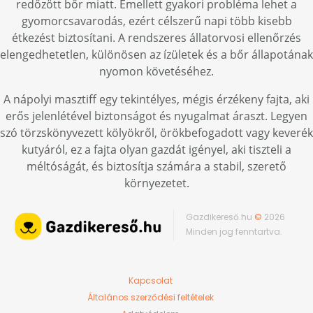
redőzött bőr miatt. Emellett gyakori probléma lehet a
gyomorcsavarodás, ezért célszerű napi több kisebb
étkezést biztosítani. A rendszeres állatorvosi ellenőrzés
elengedhetetlen, különösen az ízületek és a bőr állapotának
nyomon követéséhez.
A nápolyi masztiff egy tekintélyes, mégis érzékeny fajta, aki
erős jelenlétével biztonságot és nyugalmat áraszt. Legyen
szó törzskönyvezett kölyökről, örökbefogadott vagy keverék
kutyáról, ez a fajta olyan gazdát igényel, aki tiszteli a
méltóságát, és biztosítja számára a stabil, szerető
környezetet.
Gazdikereső.hu
©
2026
Minden jog fenntartva.
Kapcsolat
Általános szerződési feltételek