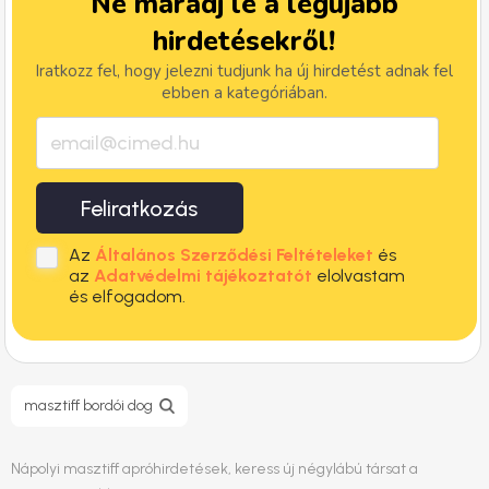
Ne maradj le a legújabb
hirdetésekről!
Iratkozz fel, hogy jelezni tudjunk ha új hirdetést adnak fel
ebben a kategóriában.
Feliratkozás
Az
Általános Szerződési Feltételeket
és
az
Adatvédelmi tájékoztatót
elolvastam
és elfogadom.
masztiff bordói dog
Nápolyi masztiff apróhirdetések, keress új négylábú társat a