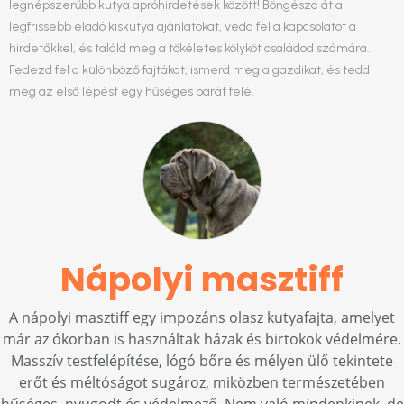
legnépszerűbb kutya apróhirdetések között! Böngészd át a
legfrissebb eladó kiskutya ajánlatokat, vedd fel a kapcsolatot a
hirdetőkkel, és találd meg a tökéletes kölyköt családod számára.
Fedezd fel a különböző fajtákat, ismerd meg a gazdikat, és tedd
meg az első lépést egy hűséges barát felé.
Nápolyi masztiff
A nápolyi masztiff egy impozáns olasz kutyafajta, amelyet
már az ókorban is használtak házak és birtokok védelmére.
Masszív testfelépítése, lógó bőre és mélyen ülő tekintete
erőt és méltóságot sugároz, miközben természetében