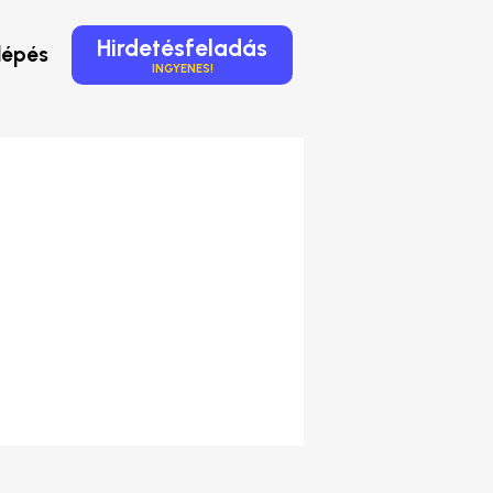
Hirdetésfeladás
lépés
INGYENES!