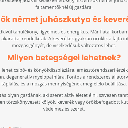
z örökbefogadás is kiváló lehetőség, hiszen sok német juhá
fajtamentőknél új gazdára.
yök német juhászkutya és kever
kívül tanulékony, figyelmes és energikus. Már fiatal korban
s akarattal rendelkezik. A keverékek gyakran öröklik a fajta in
mozgásigényét, de viselkedésük változatos lehet.
Milyen betegségei lehetnek?
lehet csípő- és könyökdiszpláziára, emésztőrendszeri érzéke
n. degeneratív myelopathiára. Fontos a rendszeres állatorvo
táplálás, és a mozgás mennyiségének megfelelő beállítása.
s olyan gazdának, aki szeret aktív életet élni, szívesen tanít
n törzskönyvezett kölyök, keverék vagy örökbefogadott kutya,
védelmez és szeret.