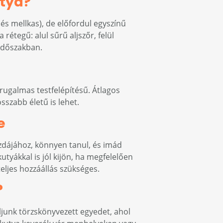
utya?
és mellkas), de előfordul egyszínű
rétegű: alul sűrű aljszőr, felül
 időszakban.
rugalmas testfelépítésű. Átlagos
szabb életű is lehet.
e
zdájához, könnyen tanul, és imád
tyákkal is jól kijön, ha megfelelően
teljes hozzáállás szükséges.
?
ljunk törzskönyvezett egyedet, ahol