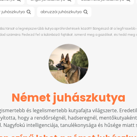
t juhászkutya
abruzzói juhászkutya
ú társat a legnépszerűbb kutya apróhirdetések között! Böngészd át a legfrissebb ela
ládod számára. Fedezd fel a különböző fajtákat, ismerd meg a gazdikat, és tedd meg 
Német juhászkutya
gismertebb és legelismertebb kutyafajta világszerte. Eredeti
totta, hogy a rendőrségnél, hadseregnél, mentőkutyaként, v
ll. Nagyfokú intelligenciája, tanulékonysága és hűsége miatt