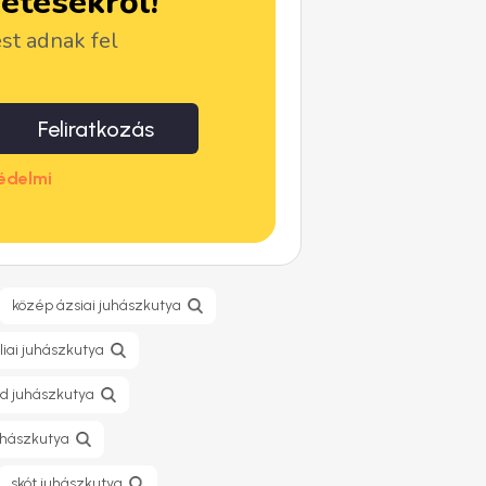
detésekről!
ést adnak fel
Feliratkozás
édelmi
közép ázsiai juhászkutya
liai juhászkutya
nd juhászkutya
uhászkutya
skót juhászkutya