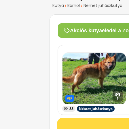
Kutya
Bárhol
Német juhászkutya
/
/
Akciós kutyaeledel a Zo
VIP
VIP
1
88
Német juhászkutya