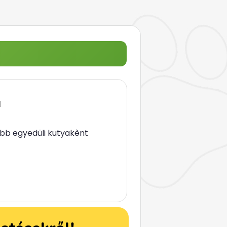
a
ább egyedüli kutyakènt