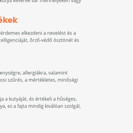
szkutya keverék vár menhelyeken vagy
ékek
 érdemes elkezdeni a nevelést és a
telligenciáját, őrző-védő ösztönét és
nységre, allergiákra, valamint
si szűrés, a mértékletes, minőségi
ja a kutyáját, és értékeli a hűséges,
 ez a fajta mindig kiválóan szolgál,