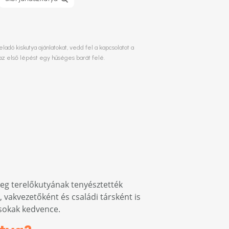
dó kiskutya ajánlatokat, vedd fel a kapcsolatot a
az első lépést egy hűséges barát felé.
leg terelőkutyának tenyésztették
akvezetőként és családi társként is
 sokak kedvence.