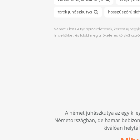
török juhászkutya
hosszúszőrű skó
Német juhászkutya apróhirdetések, keress új négyláb
hirdetőkkel, és találd meg a tökéletes kölyköt csa
A német juhászkutya az egyik le
Németországban, de hamar bebizonyí
kiválóan helytá