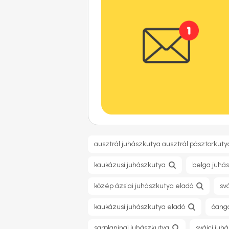
ausztrál juhászkutya ausztrál pásztorkuty
kaukázusi juhászkutya
belga juhá
közép ázsiai juhászkutya eladó
sv
kaukázusi juhászkutya eladó
óango
sarplaninai juhászkutya
svájci juh