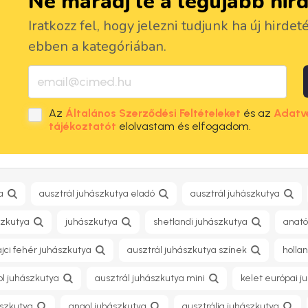
Ne maradj le a legújabb hir
Iratkozz fel, hogy jelezni tudjunk ha új hirdet
ebben a kategóriában.
Az
Általános Szerződési Feltételeket
és az
Adatv
tájékoztatót
elolvastam és elfogadom.
a
ausztrál juhászkutya eladó
ausztrál juhászkutya
szkutya
juhászkutya
shetlandi juhászkutya
anató
ájci fehér juhászkutya
ausztrál juhászkutya színek
holla
l juhászkutya
ausztrál juhászkutya mini
kelet európai j
ászkutya
angol juhászkutya
ausztrália juhászkutya