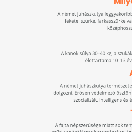
Mily
A német juhászkutya leggyakoribb 
fekete, szürke, farkasszürke va
középhosszú
A kanok súlya 30–40 kg, a szuká
élettartama 10–13 év
A német juhászkutya természete 
dolgozni. Erősen védelmező ösztönne
szocializált. Intelligens é
A fajta népszerűsége miatt sok ten