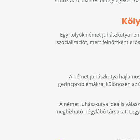
szűrik az örökletes betegségeket. A
Köl
Egy kölyök német juhászkutya rend
szocializációt, mert felnőttként erő
A német juhászkutya hajlamos 
gerincproblémákra, különösen az ú
A német juhászkutya ideális választá
megbízható négylábú társakat. Legye