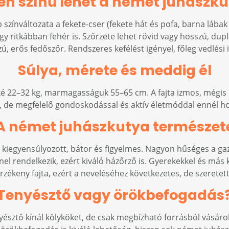
en színű lehet a német juhászk
színváltozata a fekete-cser (fekete hát és pofa, barna lábak 
gy ritkábban fehér is. Szőrzete lehet rövid vagy hosszú, dupla 
, erős fedőszőr. Rendszeres kefélést igényel, főleg vedlési
Súlya, mérete és meddig él
ké 22–32 kg, marmagasságuk 55–65 cm. A fajta izmos, mégis 
, de megfelelő gondoskodással és aktív életmóddal ennél hos
A német juhászkutya természet
kiegyensúlyozott, bátor és figyelmes. Nagyon hűséges a ga
l rendelkezik, ezért kiváló házőrző is. Gyerekekkel és más ku
s érzékeny fajta, ezért a neveléséhez következetes, de szeretet
Tenyésztő vagy örökbefogadás
yésztő kínál kölyköket, de csak megbízható forrásból vásáro