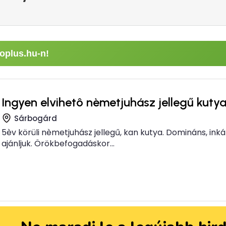
oplus.hu-n!
Ingyen elvihetô nèmetjuhász jellegű kuty
Sárbogárd
5èv körüli nèmetjuhász jellegű, kan kutya. Domináns, ink
ajánljuk. Örökbefogadáskor...