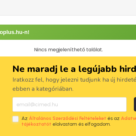
oplus.hu-n!
Nincs megjeleníthető találat.
Ne maradj le a legújabb hir
Iratkozz fel, hogy jelezni tudjunk ha új hirdet
ebben a kategóriában.
Az
Általános Szerződési Feltételeket
és az
Adatv
tájékoztatót
elolvastam és elfogadom.