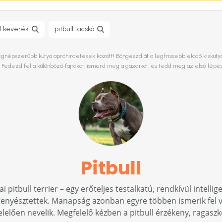
ll keverék
pitbull tacskó
legnépszerűbb kutya apróhirdetések között! Böngészd át a legfrissebb eladó kiskutya 
. Fedezd fel a különböző fajtákat, ismerd meg a gazdikat, és tedd meg az első lépé
Pitbull
i pitbull terrier – egy erőteljes testalkatú, rendkívül intell
enyésztettek. Manapság azonban egyre többen ismerik fel való
elelően nevelik. Megfelelő kézben a pitbull érzékeny, ragaszko