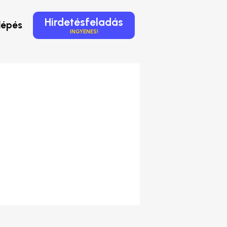
Hirdetésfeladás
lépés
INGYENES!