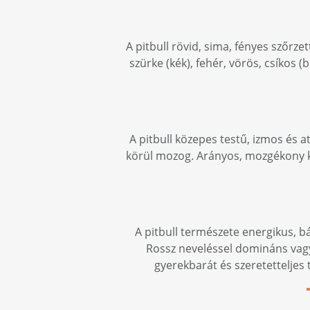
A pitbull rövid, sima, fényes szőrze
szürke (kék), fehér, vörös, csíkos (
A pitbull közepes testű, izmos és 
körül mozog. Arányos, mozgékony ku
A pitbull természete energikus, bá
Rossz neveléssel domináns vagy 
gyerekbarát és szeretetteljes t