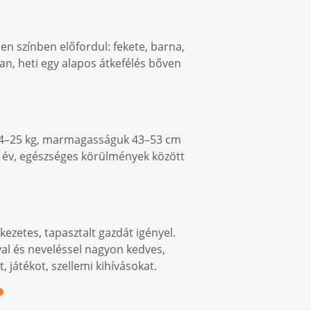
den színben előfordul: fekete, barna,
ttan, heti egy alapos átkefélés bőven
ké 14–25 kg, marmagasságuk 43–53 cm
5 év, egészséges körülmények között
kezetes, tapasztalt gazdát igényel.
val és neveléssel nagyon kedves,
, játékot, szellemi kihívásokat.
?