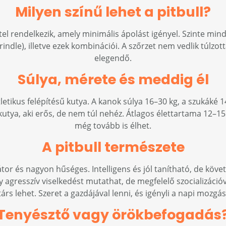
Milyen színű lehet a pitbull?
ttel rendelkezik, amely minimális ápolást igényel. Szinte min
brindle), illetve ezek kombinációi. A szőrzet nem vedlik túlzo
elegendő.
Súlya, mérete és meddig él
atletikus felépítésű kutya. A kanok súlya 16–30 kg, a szuká
tya, aki erős, de nem túl nehéz. Átlagos élettartama 12–1
még tovább is élhet.
A pitbull természete
tor és nagyon hűséges. Intelligens és jól tanítható, de követ
agresszív viselkedést mutathat, de megfelelő szocializáció
árs lehet. Szeret a gazdájával lenni, és igényli a napi mozgást
Tenyésztő vagy örökbefogadás