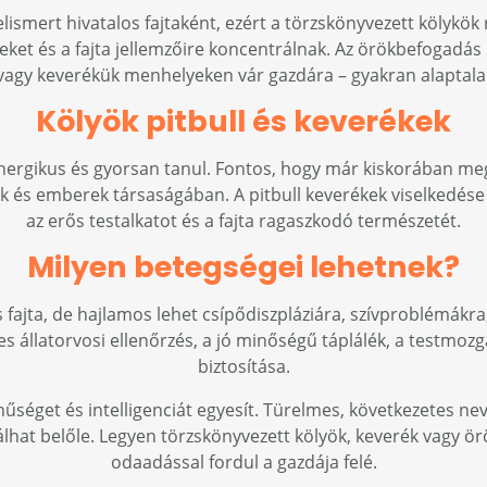
ismert hivatalos fajtaként, ezért a törzskönyvezett kölykök
geket és a fajta jellemzőire koncentrálnak. Az örökbefogadás 
 vagy keverékük menhelyeken vár gazdára – gyakran alaptalan
Kölyök pitbull és keverékek
, energikus és gyorsan tanul. Fontos, hogy már kiskorában me
k és emberek társaságában. A pitbull keverékek viselkedése 
az erős testalkatot és a fajta ragaszkodó természetét.
Milyen betegségei lehetnek?
 fajta, de hajlamos lehet csípődiszpláziára, szívproblémákra
 állatorvosi ellenőrzés, a jó minőségű táplálék, a testmozgá
biztosítása.
, hűséget és intelligenciát egyesít. Türelmes, következetes ne
lhat belőle. Legyen törzskönyvezett kölyök, keverék vagy ör
odaadással fordul a gazdája felé.