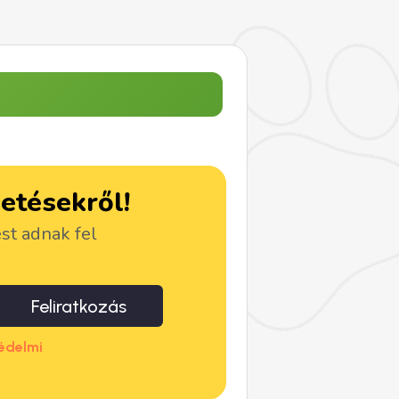
detésekről!
ést adnak fel
Feliratkozás
édelmi