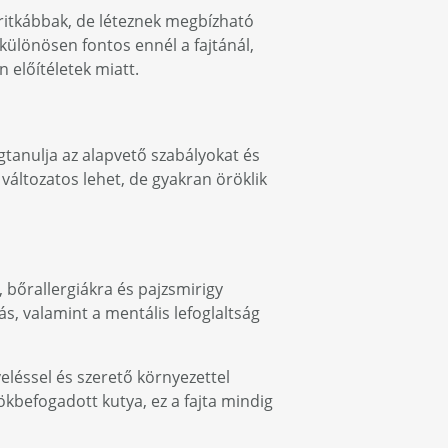
 ritkábbak, de léteznek megbízható
különösen fontos ennél a fajtánál,
 előítéletek miatt.
gtanulja az alapvető szabályokat és
változatos lehet, de gyakran öröklik
, bőrallergiákra és pajzsmirigy
s, valamint a mentális lefoglaltság
veléssel és szerető környezettel
ökbefogadott kutya, ez a fajta mindig