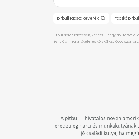
pitbull tacskó keverék
tacskó pitbu
Pitbull apróhirdetések, keress új négylábú társat a 
és találd meg a tökéletes kölyköt családod számára
A pitbull – hivatalos nevén amerika
eredetileg harci és munkakutyának t
jó családi kutya, ha megf