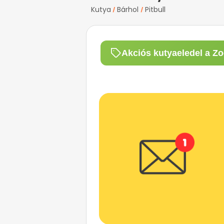
Kutya
Bárhol
Pitbull
/
/
Akciós kutyaeledel a Zo