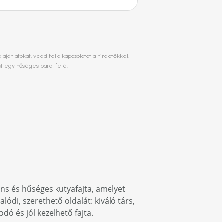
ajánlatokat, vedd fel a kapcsolatot a hirdetőkkel,
st egy hűséges barát felé.
igens és hűséges kutyafajta, amelyet
di, szerethető oldalát: kiváló társ,
dó és jól kezelhető fajta.