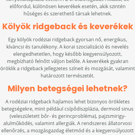
előfordul, különösen keverékek esetén, akik szintén
hűséges és szerethető társak lehetnek.
Kölyök ridgeback és keverékek
Egy kölyök rodéziai ridgeback gyorsan nő, energikus,
kíváncsi és tanulékony. A korai szocializáció és nevelés
elengedhetetlen, hogy később kiegyensúlyozott,
megbízható felnőtt váljon belőle. A keverékek gyakran
öröklik a ridgeback jellegzetes színeit és mozgását, valamint
határozott természetét.
Milyen betegségei lehetnek?
A rodéziai ridgeback hajlamos lehet bizonyos örökletes
betegségekre, mint például csípődiszplázia, dermoid sinus
(veleszületett bőr- és gerincprobléma), pajzsmirigy-
alulműködés, valamint allergiák. A rendszeres állatorvosi
ellenőrzés, a mozgásgazdag életmód és a kiegyensúlyozott