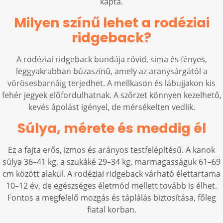
kapta.
Milyen színű lehet a rodéziai
ridgeback?
A rodéziai ridgeback bundája rövid, sima és fényes,
leggyakrabban búzaszínű, amely az aranysárgától a
vörösesbarnáig terjedhet. A mellkason és lábujjakon kis
fehér jegyek előfordulhatnak. A szőrzet könnyen kezelhető,
kevés ápolást igényel, de mérsékelten vedlik.
Súlya, mérete és meddig él
Ez a fajta erős, izmos és arányos testfelépítésű. A kanok
súlya 36–41 kg, a szukáké 29–34 kg, marmagasságuk 61–69
cm között alakul. A rodéziai ridgeback várható élettartama
10–12 év, de egészséges életmód mellett tovább is élhet.
Fontos a megfelelő mozgás és táplálás biztosítása, főleg
fiatal korban.