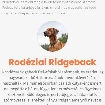
hirdetőkkel, és találd meg a tökéletes kölyköt családod számára.
Fedezd fel a különböző fajtákat, ismerd meg a gazdikat, és tedd
meg az első lépést egy hűséges barát felé.
Rodéziai Ridgeback
A rodéziai ridgeback Dél-Afrikából származik, és eredetileg
nagyvadak – köztük oroszlánok – nyomkövetésére
használták. Ma már elsősorban családi kutyaként ismert,
de megőrizte bátor, független természetét és figyelmes
ösztöneit. Különleges ismertetőjegye a hátán futó,
szőrnövéssel ellentétes irányú "ridge", amelyről nevét is