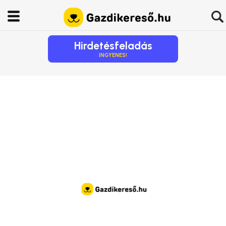
Hirdetésfeladás
INGYENES!