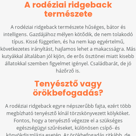
A rodéziai ridgeback
természete
A rodéziai ridgeback természete hűséges, bátor és
intelligens. Gazdájához mélyen kötődik, de nem tolakodó
típus. Kissé független, és ha nem kap egyértelmű,
következetes irányítást, hajlamos lehet a makacsságra. Más
kutyákkal általában jól kijön, de erős ösztönei miatt kisebb
állatokkal szemben figyelmet igényel. Családbarát, de jó
házőrző is.
Tenyésztő vagy
örökbefogadás?
A rodéziai ridgeback egyre népszerűbb fajta, ezért több
megbízható tenyésztő kínál törzskönyvezett kölyköket.
Fontos, hogy a tenyésztő végezze el a szükséges
egészségügyi szűréseket, különösen csípő- és
könyökdiszplázia esetén. Az örökbefogadás ritkább, de