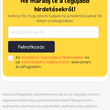
Ne maradj le a legújabb
hirdetésekről!
Iratkozz fel, hogy jelezni tudjunk ha új hirdetést adnak fel
ebben a kategóriában.
Feliratkozás
Az
Általános Szerződési Feltételeket
és
az
Adatvédelmi tájékoztatót
elolvastam
és elfogadom.
Rodéziai Ridgeback apróhirdetések, keress új négylábú társat a
legnépszerűbb kutya apróhirdetések között! Böngészd át a
legfrissebb eladó kiskutya ajánlatokat, vedd fel a kapcsolatot a