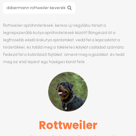
dobermann rottweiler keverék
Rottweiler apróhirdetések, keress új négylábú társat a
legnépszerűbb kutya apróhirdetések között! Böngészd át a
legfrissebb eladó kiskutya ajánlatokat, vedd fel a kapcsolatot a
hirdetőkkel, és találd meg a tökéletes kölyköt családod számára.
Fedezd fel a különböző fajtákat, ismerd meg a gazdikat, és tedd
meg az első lépést egy hűséges barát felé.
Rottweiler