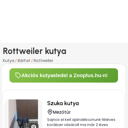
Rottweiler kutya
Kutya
Bárhol
Rottweiler
/
/
Akciós kutyaeledel a Zooplus.hu-n!
Szuka kutya
Mezőtúr
Sajnos el kell ajándékoznunk féléves
korában vásárolt ma már 2 éves