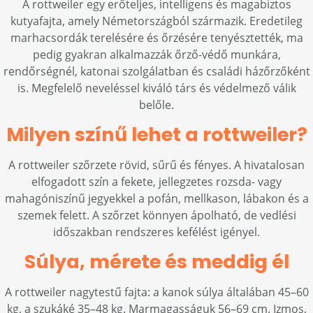
A rottweiler egy erőteljes, intelligens és magabiztos
kutyafajta, amely Németországból származik. Eredetileg
marhacsordák terelésére és őrzésére tenyésztették, ma
pedig gyakran alkalmazzák őrző-védő munkára,
rendőrségnél, katonai szolgálatban és családi házőrzőként
is. Megfelelő neveléssel kiváló társ és védelmező válik
belőle.
Milyen színű lehet a rottweiler?
A rottweiler szőrzete rövid, sűrű és fényes. A hivatalosan
elfogadott szín a fekete, jellegzetes rozsda- vagy
mahagóniszínű jegyekkel a pofán, mellkason, lábakon és a
szemek felett. A szőrzet könnyen ápolható, de vedlési
időszakban rendszeres kefélést igényel.
Súlya, mérete és meddig él
A rottweiler nagytestű fajta: a kanok súlya általában 45–60
kg, a szukáké 35–48 kg. Marmagasságuk 56–69 cm. Izmos,