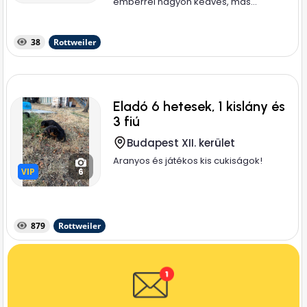
emberrel nagyon kedves, más...
38
Rottweiler
Eladó 6 hetesek, 1 kislány és
3 fiú
Budapest XII. kerület
Aranyos és játékos kis cukiságok!
VIP
VIP
6
879
Rottweiler