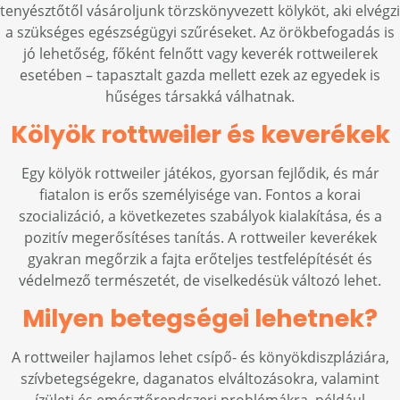
tenyésztőtől vásároljunk törzskönyvezett kölyköt, aki elvégzi
a szükséges egészségügyi szűréseket. Az örökbefogadás is
jó lehetőség, főként felnőtt vagy keverék rottweilerek
esetében – tapasztalt gazda mellett ezek az egyedek is
hűséges társakká válhatnak.
Kölyök rottweiler és keverékek
Egy kölyök rottweiler játékos, gyorsan fejlődik, és már
fiatalon is erős személyisége van. Fontos a korai
szocializáció, a következetes szabályok kialakítása, és a
pozitív megerősítéses tanítás. A rottweiler keverékek
gyakran megőrzik a fajta erőteljes testfelépítését és
védelmező természetét, de viselkedésük változó lehet.
Milyen betegségei lehetnek?
A rottweiler hajlamos lehet csípő- és könyökdiszpláziára,
szívbetegségekre, daganatos elváltozásokra, valamint