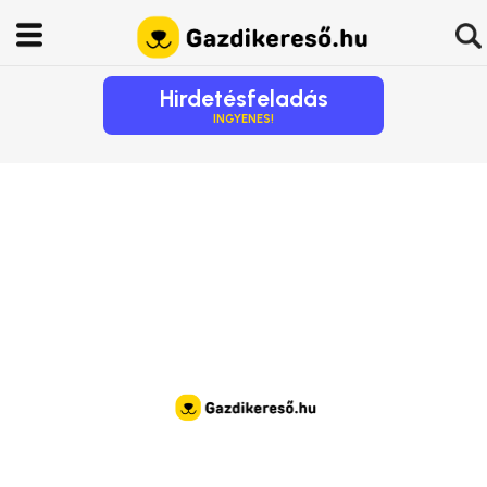
Hirdetésfeladás
INGYENES!