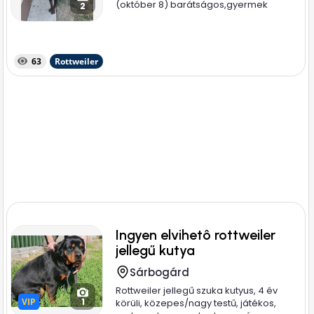
(október 8) barátságos,gyermek
2
mellett...
63
Rottweiler
Ingyen elvihetô rottweiler
jellegű kutya
Sárbogárd
Rottweiler jellegű szuka kutyus, 4 év
VIP
VIP
1
körüli, közepes/nagy testű, játékos,