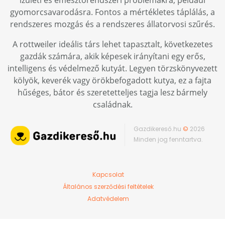
ízületi és emésztőrendszeri problémákra, például
gyomorcsavarodásra. Fontos a mértékletes táplálás, a
rendszeres mozgás és a rendszeres állatorvosi szűrés.
A rottweiler ideális társ lehet tapasztalt, következetes
gazdák számára, akik képesek irányítani egy erős,
intelligens és védelmező kutyát. Legyen törzskönyvezett
kölyök, keverék vagy örökbefogadott kutya, ez a fajta
hűséges, bátor és szeretetteljes tagja lesz bármely
családnak.
Gazdikereső.hu
©
2026
Minden jog fenntartva.
Kapcsolat
Általános szerződési feltételek
Adatvédelem