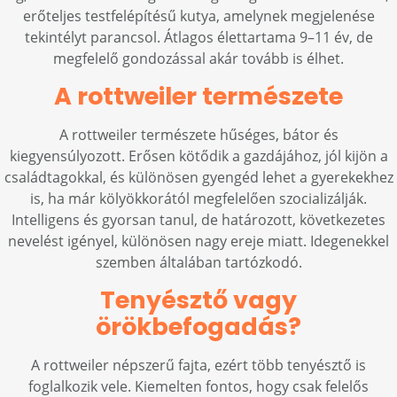
erőteljes testfelépítésű kutya, amelynek megjelenése
tekintélyt parancsol. Átlagos élettartama 9–11 év, de
megfelelő gondozással akár tovább is élhet.
A rottweiler természete
A rottweiler természete hűséges, bátor és
kiegyensúlyozott. Erősen kötődik a gazdájához, jól kijön a
családtagokkal, és különösen gyengéd lehet a gyerekekhez
is, ha már kölyökkorától megfelelően szocializálják.
Intelligens és gyorsan tanul, de határozott, következetes
nevelést igényel, különösen nagy ereje miatt. Idegenekkel
szemben általában tartózkodó.
Tenyésztő vagy
örökbefogadás?
A rottweiler népszerű fajta, ezért több tenyésztő is
foglalkozik vele. Kiemelten fontos, hogy csak felelős