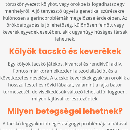
törzskönyvezett kölyköt, vagy örökbe is fogadhatsz egy
menhelyről. A jó tenyésztő ügyel a genetikai szűrésekre,
különösen a gerincproblémák megelőzése érdekében. Az
örökbefogadás is jó lehetőség, különösen felnőtt vagy
keverék egyedek esetében, akik ugyanúgy hűséges társak
lehetnek.
Kölyök tacskó és keverékek
Egy kölyök tacskó játékos, kíváncsi és rendkívül aktív.
Fontos már korán elkezdeni a szocializációt és a
következetes nevelést. A tacskó keverékek gyakran öröklik a
hosszú testet és rövid lábakat, valamint a fajta bátor
természetét, de viselkedésük változó lehet attól függően,
milyen fajtával kereszteződtek.
Milyen betegségei lehetnek?
A tacskó leggyakoribb egészségügyi problémája a hátával