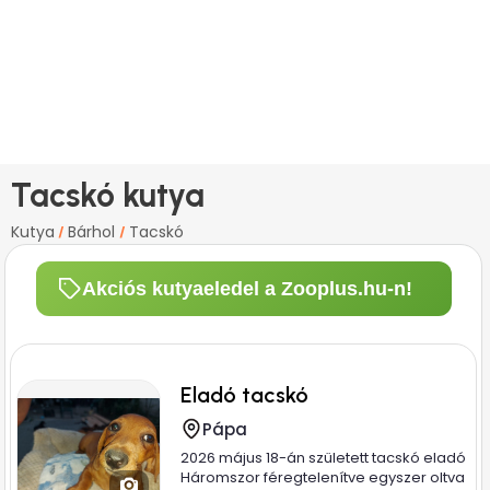
Tacskó kutya
Kutya
Bárhol
Tacskó
/
/
Akciós kutyaeledel a Zooplus.hu-n!
Eladó tacskó
Pápa
2026 május 18-án született tacskó eladó
Háromszor féregtelenítve egyszer oltva