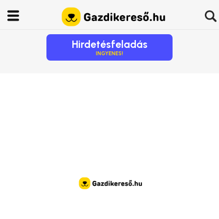
Hirdetésfeladás
INGYENES!