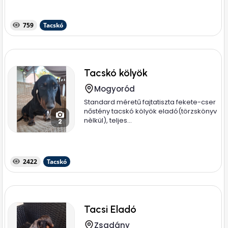
759
Tacskó
Tacskó kölyök
Mogyoród
Standard méretű fajtatiszta fekete-cser
nőstény tacskó kölyök eladó(törzskönyv
nèlkül), teljes...
2
2422
Tacskó
Tacsi Eladó
Zsadány