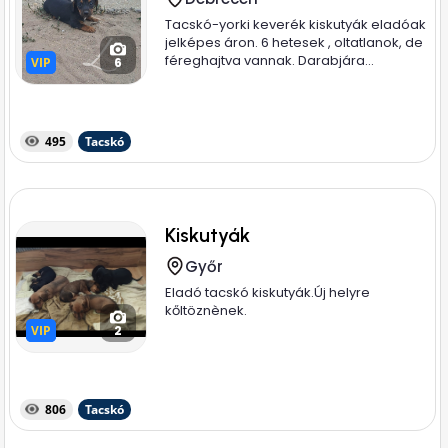
Tacskó-yorki keverék kiskutyák eladóak
jelképes áron. 6 hetesek , oltatlanok, de
féreghajtva vannak. Darabjára...
VIP
VIP
6
495
Tacskó
Kiskutyák
Győr
Eladó tacskó kiskutyák.Új helyre
kőltöznènek.
VIP
VIP
2
806
Tacskó