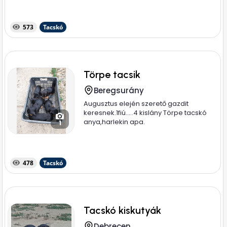
573
Tacskó
Törpe tacsik
Beregsurány
Augusztus elején szerető gazdit
keresnek.1fiú.....4 kislány Törpe tacskó
anya,harlekin apa.
1
478
Tacskó
Tacskó kiskutyák
Debrecen