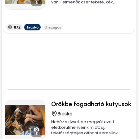
van. Felmenők cser fekete, kék,...
6
872
Tacskó
Országos
Örökbe fogadható kutyusok
Bicske
Nehéz szívvel, de megváltozott
életkörülményeink miatt új,
felelősségteljes otthont keresünk
3
imádott...