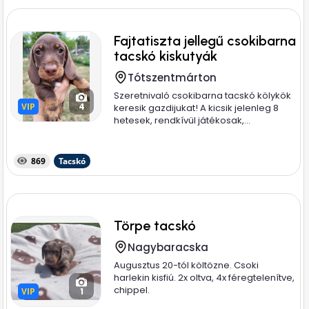
Fajtatiszta jellegű csokibarna
tacskó kiskutyák
Tótszentmárton
Szeretnivaló csokibarna tacskó kölykök
VIP
VIP
4
keresik gazdijukat! A kicsik jelenleg 8
hetesek, rendkívül játékosak,...
869
Tacskó
Törpe tacskó
Nagybaracska
Augusztus 20-tól költözne. Csoki
harlekin kisfiú. 2x oltva, 4x féregtelenítve,
chippel.
VIP
VIP
1