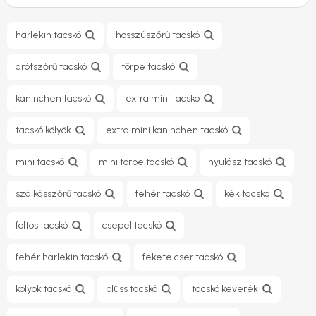
harlekin tacskó
hosszúszőrű tacskó
drótszőrű tacskó
törpe tacskó
kaninchen tacskó
extra mini tacskó
tacskó kölyök
extra mini kaninchen tacskó
mini tacskó
mini törpe tacskó
nyulász tacskó
szálkásszőrű tacskó
fehér tacskó
kék tacskó
foltos tacskó
csepel tacskó
fehér harlekin tacskó
fekete cser tacskó
kölyök tacskó
plüss tacskó
tacskó keverék