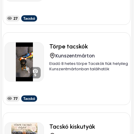
27
Tacskó
Törpe tacskók
Kunszentmárton
Eladó 8 hetes törpe Tacskók fiúk helyileg
Kunszentmártonban találhatók
5
77
Tacskó
Tacskó kiskutyák