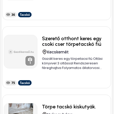
36
Tacskó
Szerető otthont keres egy
csoki cser törpetacskó fiú
Kecskemét
Gazdit keres egy törpetacsi fiú Oltási
1
könyvvel 3 oltással Rendszeresen
féreghajtva Folyamatos állatorvosi...
75
Tacskó
Törpe tacskó kiskutyák.