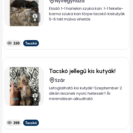
Nyíregyháza
Eladó 1-1 harlekin szuka kan. 1-1 fekete-
barna szuka kan törpe tacskó kiskutyák
5-6 hét múlva vihetök.
8
330
Tacskó
Tacskó jellegű kis kutyák!
Szár
Lefoglalható kis kutyák! Szeptember 2
dikán lesznek nyolc hetesek!! Ár
minimálisan alkudható
4
398
Tacskó