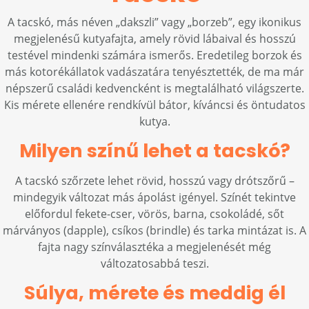
A tacskó, más néven „dakszli” vagy „borzeb”, egy ikonikus
megjelenésű kutyafajta, amely rövid lábaival és hosszú
testével mindenki számára ismerős. Eredetileg borzok és
más kotorékállatok vadászatára tenyésztették, de ma már
népszerű családi kedvencként is megtalálható világszerte.
Kis mérete ellenére rendkívül bátor, kíváncsi és öntudatos
kutya.
Milyen színű lehet a tacskó?
A tacskó szőrzete lehet rövid, hosszú vagy drótszőrű –
mindegyik változat más ápolást igényel. Színét tekintve
előfordul fekete-cser, vörös, barna, csokoládé, sőt
márványos (dapple), csíkos (brindle) és tarka mintázat is. A
fajta nagy színválasztéka a megjelenését még
változatosabbá teszi.
Súlya, mérete és meddig él