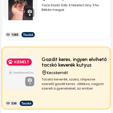
Tacsi Eladó 5db 4 fekete2 lány 3 fiu
Békés megye
6
1385
Tacskó
Gazdit keres, ingyen elvihető
KIEMELT
tacskó keverék kutyus
Kecskemét
Tacskó keverék, szuka, chipezve
1
szerető gazdit keres. Játékos, nagyon
szereti a gyerekeket, az ember
társaságát....
536
Tacskó