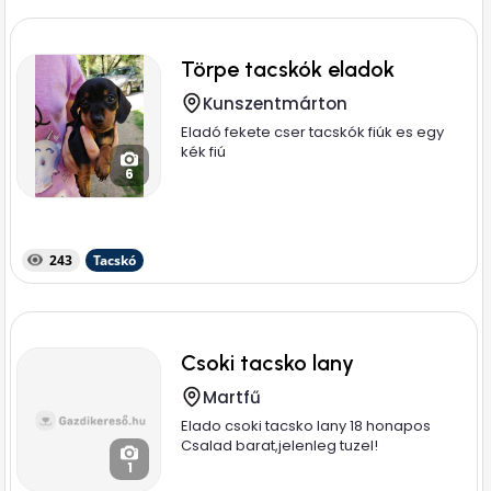
Törpe tacskók eladok
Kunszentmárton
Eladó fekete cser tacskók fiúk es egy
kék fiú
6
243
Tacskó
Csoki tacsko lany
Martfű
Elado csoki tacsko lany 18 honapos
Csalad barat,jelenleg tuzel!
1