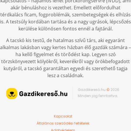
kapcsolatos – hajlamos lehet porckorongsérvre (IVDD), ami
akár bénuláshoz is vezethet. Emellett előfordulhat
térdkalács ficam, fogproblémák, szembetegségek és elhízás
is. A testsúly kordában tartása és a nagy ugrások, lépcsőzés
kerülése különösen fontos ennél a fajtánál.
A tacskó kis testű, de hatalmas szívű társ, aki egyaránt
alkalmas lakásban vagy kertes házban élő gazdák számára –
ha kellő figyelmet és törődést kap. Legyen szó
törzskönyvezett kölyökről, keverékről vagy örökbefogadott
kutyáról, a tacskó garantáltan egyedi és szerethető tagja
lesz a családnak.
Gazdikereső.hu
©
2026
Minden jog fenntartva.
Kapcsolat
Általános szerződési feltételek
Adatvédelem