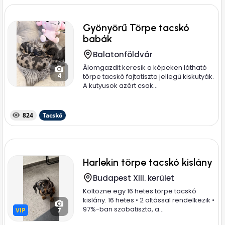
Gyönyörű Törpe tacskó
babák
Balatonföldvár
Álomgazdit keresik a képeken látható
4
törpe tacskó fajtatiszta jellegű kiskutyák.
A kutyusok azért csak...
824
Tacskó
Harlekin törpe tacskó kislány
Budapest XIII. kerület
Költözne egy 16 hetes törpe tacskó
kislány. 16 hetes • 2 oltással rendelkezik •
97%-ban szobatiszta, a...
VIP
VIP
7