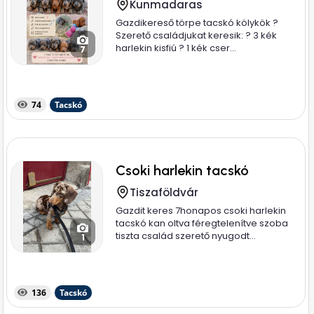
Kunmadaras
Gazdikereső törpe tacskó kölykök ?
Szerető családjukat keresik: ? 3 kék
harlekin kisfiú ? 1 kék cser...
7
74
Tacskó
Csoki harlekin tacskó
Tiszaföldvár
Gazdit keres 7honapos csoki harlekin
tacskó kan oltva féregtelenítve szoba
tiszta család szerető nyugodt...
1
136
Tacskó