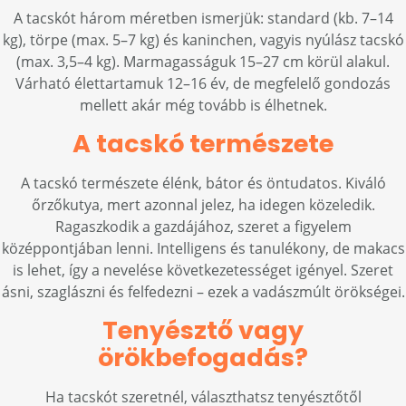
A tacskót három méretben ismerjük: standard (kb. 7–14
kg), törpe (max. 5–7 kg) és kaninchen, vagyis nyúlász tacskó
(max. 3,5–4 kg). Marmagasságuk 15–27 cm körül alakul.
Várható élettartamuk 12–16 év, de megfelelő gondozás
mellett akár még tovább is élhetnek.
A tacskó természete
A tacskó természete élénk, bátor és öntudatos. Kiváló
őrzőkutya, mert azonnal jelez, ha idegen közeledik.
Ragaszkodik a gazdájához, szeret a figyelem
középpontjában lenni. Intelligens és tanulékony, de makacs
is lehet, így a nevelése következetességet igényel. Szeret
ásni, szaglászni és felfedezni – ezek a vadászmúlt örökségei.
Tenyésztő vagy
örökbefogadás?
Ha tacskót szeretnél, választhatsz tenyésztőtől