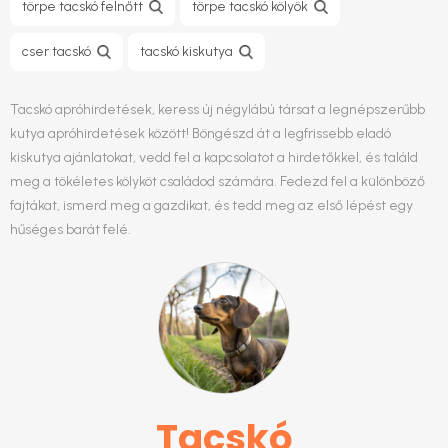
törpe tacskó felnőtt​
törpe tacskó kölyök
cser tacskó
tacskó kiskutya
Tacskó apróhirdetések, keress új négylábú társat a legnépszerűbb
kutya apróhirdetések között! Böngészd át a legfrissebb eladó
kiskutya ajánlatokat, vedd fel a kapcsolatot a hirdetőkkel, és találd
meg a tökéletes kölyköt családod számára. Fedezd fel a különböző
fajtákat, ismerd meg a gazdikat, és tedd meg az első lépést egy
hűséges barát felé.
Tacskó