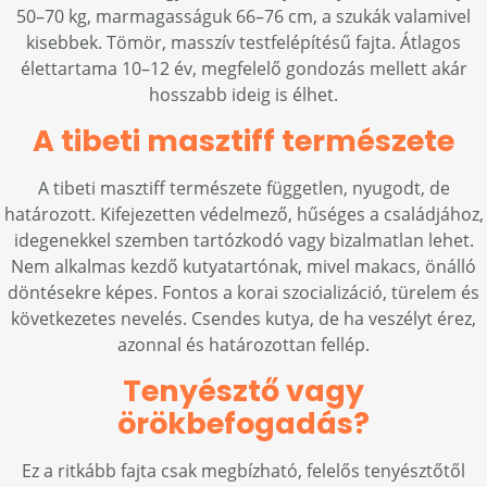
50–70 kg, marmagasságuk 66–76 cm, a szukák valamivel
kisebbek. Tömör, masszív testfelépítésű fajta. Átlagos
élettartama 10–12 év, megfelelő gondozás mellett akár
hosszabb ideig is élhet.
A tibeti masztiff természete
A tibeti masztiff természete független, nyugodt, de
határozott. Kifejezetten védelmező, hűséges a családjához,
idegenekkel szemben tartózkodó vagy bizalmatlan lehet.
Nem alkalmas kezdő kutyatartónak, mivel makacs, önálló
döntésekre képes. Fontos a korai szocializáció, türelem és
következetes nevelés. Csendes kutya, de ha veszélyt érez,
azonnal és határozottan fellép.
Tenyésztő vagy
örökbefogadás?
Ez a ritkább fajta csak megbízható, felelős tenyésztőtől