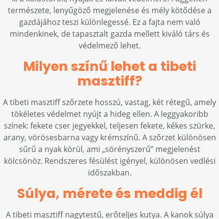
természete, lenyűgöző megjelenése és mély kötődése a
gazdájához teszi különlegessé. Ez a fajta nem való
mindenkinek, de tapasztalt gazda mellett kiváló társ és
védelmező lehet.
Milyen színű lehet a tibeti
masztiff?
A tibeti masztiff szőrzete hosszú, vastag, két rétegű, amely
tökéletes védelmet nyújt a hideg ellen. A leggyakoribb
színek: fekete cser jegyekkel, teljesen fekete, kékes szürke,
arany, vörösesbarna vagy krémszínű. A szőrzet különösen
sűrű a nyak körül, ami „sörényszerű” megjelenést
kölcsönöz. Rendszeres fésülést igényel, különösen vedlési
időszakban.
Súlya, mérete és meddig él
A tibeti masztiff nagytestű, erőteljes kutya. A kanok súlya