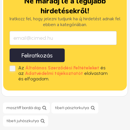
Ne maradj le a legújabb
hirdetésekről!
Iratkozz fel, hogy jelezni tudjunk ha új hirdetést adnak fel
ebben a kategóriában.
Feliratkozás
Az
Általános Szerződési Feltételeket
és
az
Adatvédelmi tájékoztatót
elolvastam
és elfogadom.
masztiff bordói dog
tibeti pásztorkutya
tibeti juhászkutya