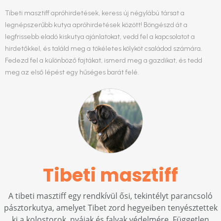
Tibeti masztiff apróhirdetések, keress új négylábú társat a
legnépszerűbb kutya apróhirdetések között! Böngészd át a
legfrissebb eladó kiskutya ajánlatokat, vedd fel a kapcsolatot a
hirdetőkkel, és találd meg a tökéletes kölyköt családod számára.
Fedezd fel a különböző fajtákat, ismerd meg a gazdikat, és tedd
meg az első lépést egy hűséges barát felé.
Tibeti masztiff
A tibeti masztiff egy rendkívül ősi, tekintélyt parancsoló
pásztorkutya, amelyet Tibet zord hegyeiben tenyésztettek
ki a kolostorok, nyájak és falvak védelmére. Független