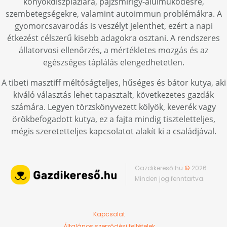
könyökdiszpláziára, pajzsmirigy-alulműködésre,
szembetegségekre, valamint autoimmun problémákra. A
gyomorcsavarodás is veszélyt jelenthet, ezért a napi
étkezést célszerű kisebb adagokra osztani. A rendszeres
állatorvosi ellenőrzés, a mértékletes mozgás és az
egészséges táplálás elengedhetetlen.
A tibeti masztiff méltóságteljes, hűséges és bátor kutya, aki
kiváló választás lehet tapasztalt, következetes gazdák
számára. Legyen törzskönyvezett kölyök, keverék vagy
örökbefogadott kutya, ez a fajta mindig tiszteletteljes,
mégis szeretetteljes kapcsolatot alakít ki a családjával.
Gazdikereső.hu
©
2026
Minden jog fenntartva.
Kapcsolat
Általános szerződési feltételek