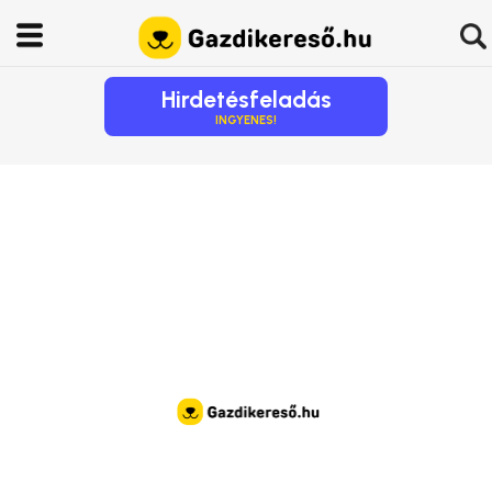
Hirdetésfeladás
INGYENES!