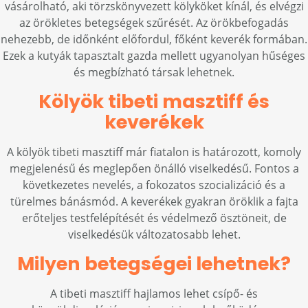
vásárolható, aki törzskönyvezett kölyköket kínál, és elvégzi
az örökletes betegségek szűrését. Az örökbefogadás
nehezebb, de időnként előfordul, főként keverék formában.
Ezek a kutyák tapasztalt gazda mellett ugyanolyan hűséges
és megbízható társak lehetnek.
Kölyök tibeti masztiff és
keverékek
A kölyök tibeti masztiff már fiatalon is határozott, komoly
megjelenésű és meglepően önálló viselkedésű. Fontos a
következetes nevelés, a fokozatos szocializáció és a
türelmes bánásmód. A keverékek gyakran öröklik a fajta
erőteljes testfelépítését és védelmező ösztöneit, de
viselkedésük változatosabb lehet.
Milyen betegségei lehetnek?
A tibeti masztiff hajlamos lehet csípő- és