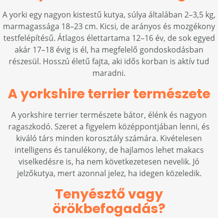
A yorki egy nagyon kistestű kutya, súlya általában 2–3,5 kg,
marmagassága 18–23 cm. Kicsi, de arányos és mozgékony
testfelépítésű. Átlagos élettartama 12–16 év, de sok egyed
akár 17–18 évig is él, ha megfelelő gondoskodásban
részesül. Hosszú életű fajta, aki idős korban is aktív tud
maradni.
A yorkshire terrier természete
A yorkshire terrier természete bátor, élénk és nagyon
ragaszkodó. Szeret a figyelem középpontjában lenni, és
kiváló társ minden korosztály számára. Kivételesen
intelligens és tanulékony, de hajlamos lehet makacs
viselkedésre is, ha nem következetesen nevelik. Jó
jelzőkutya, mert azonnal jelez, ha idegen közeledik.
Tenyésztő vagy
örökbefogadás?