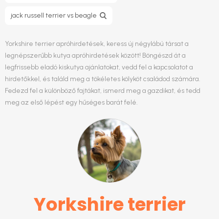
jack russell terrier vs beagle
Yorkshire terrier apróhirdetések, keress új négylábú társat a
legnépszerűbb kutya apróhirdetések között! Böngészd át a
legfrissebb eladó kiskutya ajánlatokat, vedd fel a kapcsolatot a
hirdetőkkel, és találd meg a tökéletes kölyköt családod számára.
Fedezd fel a különböző fajtákat, ismerd meg a gazdikat, és tedd
meg az első lépést egy hűséges barát felé.
Yorkshire terrier