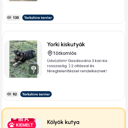
130
Yorkshire terrier
Yorki kiskutyák
Tótkomlós
Üdvözlöm! Gazdisodna 3 kan kis
rosszaság :) 2 oltással és
féregtelenítéssel rendelkeznek!
7
Jelenleg 10 hetesek
92
Yorkshire terrier
Kölyök kutya
KIEMELT