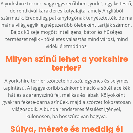
A yorkshire terrier, vagy egyszerűbben „yorki”, egy kistestű,
de rendkívül karakteres kutyafajta, amely Angliából
származik. Eredetileg patkányfogónak tenyésztették, de ma
már a világ egyik legnépszerűbb ölebeként tartják számon.
Bájos külseje mögött intelligens, bátor és hűséges
természet rejlik – tökéletes választás mind városi, mind
vidéki életmódhoz.
Milyen színű lehet a yorkshire
terrier?
A yorkshire terrier szőrzete hosszú, egyenes és selymes
tapintású. A leggyakoribb színkombináció a sötét acélkék
hát és az aranyszínű fej, mellkas és lábak. Kölyökként
gyakran fekete-barna színűek, majd a szőrzet fokozatosan
világosodik. A bunda rendszeres fésülést igényel,
különösen, ha hosszúra van hagyva.
Súlya, mérete és meddig él