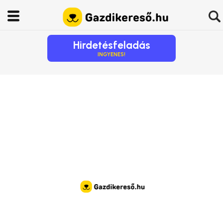
Hirdetésfeladás
INGYENES!