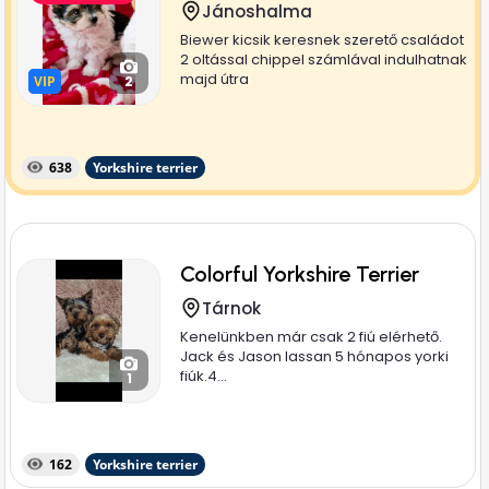
Jánoshalma
Biewer kicsik keresnek szerető családot
2 oltással chippel számlával indulhatnak
majd útra
VIP
VIP
2
638
Yorkshire terrier
Colorful Yorkshire Terrier
Tárnok
Kenelünkben már csak 2 fiú elérhető.
Jack és Jason lassan 5 hónapos yorki
fiúk.4...
1
162
Yorkshire terrier