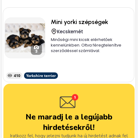
Mini yorki szépségek
Kecskemét
Minőségi mini kicsik elérhetőek
kennelünkben. Oltva féregtelenítve
szerződéssel számlával.
3
410
Yorkshire terrier
Ne maradj le a legújabb
hirdetésekről!
Iratkozz fel, hogy jelezni tudjunk ha új hirdetést adnak fel