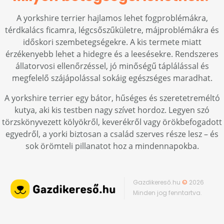
A yorkshire terrier hajlamos lehet fogproblémákra,
térdkalács ficamra, légcsőszűkületre, májproblémákra és
időskori szembetegségekre. A kis termete miatt
érzékenyebb lehet a hidegre és a leesésekre. Rendszeres
állatorvosi ellenőrzéssel, jó minőségű táplálással és
megfelelő szájápolással sokáig egészséges maradhat.
A yorkshire terrier egy bátor, hűséges és szeretetreméltó
kutya, aki kis testben nagy szívet hordoz. Legyen szó
törzskönyvezett kölyökről, keverékről vagy örökbefogadott
egyedről, a yorki biztosan a család szerves része lesz – és
sok örömteli pillanatot hoz a mindennapokba.
Gazdikereső.hu
©
2026
Minden jog fenntartva.