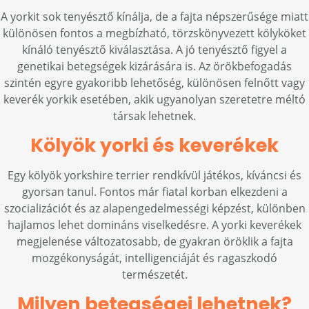
A yorkit sok tenyésztő kínálja, de a fajta népszerűsége miatt
különösen fontos a megbízható, törzskönyvezett kölyköket
kínáló tenyésztő kiválasztása. A jó tenyésztő figyel a
genetikai betegségek kizárására is. Az örökbefogadás
szintén egyre gyakoribb lehetőség, különösen felnőtt vagy
keverék yorkik esetében, akik ugyanolyan szeretetre méltó
társak lehetnek.
Kölyök yorki és keverékek
Egy kölyök yorkshire terrier rendkívül játékos, kíváncsi és
gyorsan tanul. Fontos már fiatal korban elkezdeni a
szocializációt és az alapengedelmességi képzést, különben
hajlamos lehet domináns viselkedésre. A yorki keverékek
megjelenése változatosabb, de gyakran öröklik a fajta
mozgékonyságát, intelligenciáját és ragaszkodó
természetét.
Milyen betegségei lehetnek?