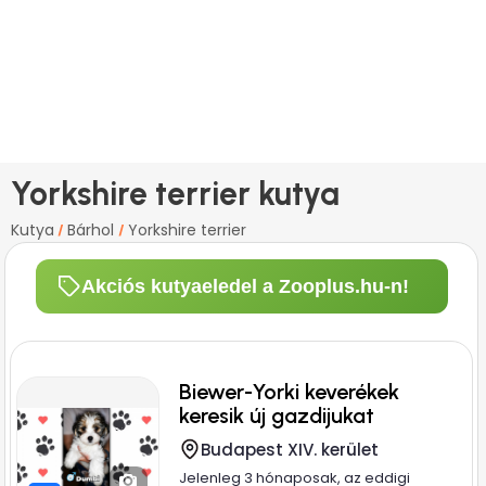
Yorkshire terrier kutya
Kutya
Bárhol
Yorkshire terrier
/
/
Akciós kutyaeledel a Zooplus.hu-n!
Biewer-Yorki keverékek
keresik új gazdijukat
Budapest XIV. kerület
Jelenleg 3 hónaposak, az eddigi