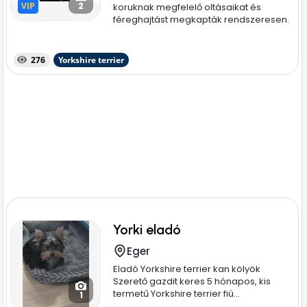
VIP
VIP
2
koruknak megfelelő oltásaikat és
féreghajtást megkapták rendszeresen.
3 oltáson...
276
Yorkshire terrier
Yorki eladó
Eger
Eladó Yorkshire terrier kan kölyök
Szerető gazdit keres 5 hónapos, kis
termetű Yorkshire terrier fiú...
1