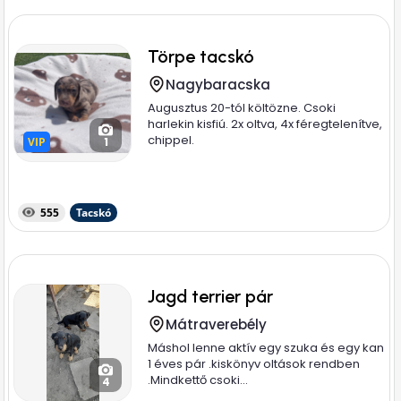
Törpe tacskó
Nagybaracska
Augusztus 20-tól költözne. Csoki
harlekin kisfiú. 2x oltva, 4x féregtelenítve,
chippel.
VIP
VIP
1
555
Tacskó
Jagd terrier pár
Mátraverebély
Máshol lenne aktív egy szuka és egy kan
1 éves pár .kiskönyv oltások rendben
.Mindkettő csoki...
4