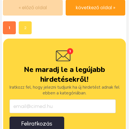
« előző oldal
következő oldal »
1
2
Ne maradj le a legújabb
hirdetésekről!
Iratkozz fel, hogy jelezni tudjunk ha új hirdetést adnak fel
ebben a kategóriában.
Feliratkozás