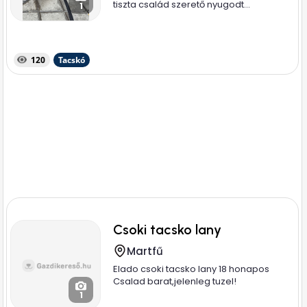
tiszta család szerető nyugodt...
1
120
Tacskó
Csoki tacsko lany
Martfű
Elado csoki tacsko lany 18 honapos
Csalad barat,jelenleg tuzel!
1