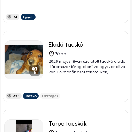
74
Egyéb
Eladó tacskó
Pápa
2026 május 18-án született tacskó eladó
Háromszor féregtelenítve egyszer oltva
van. Felmenők cser fekete, kék,...
6
853
Tacskó
Országos
Törpe tacskók