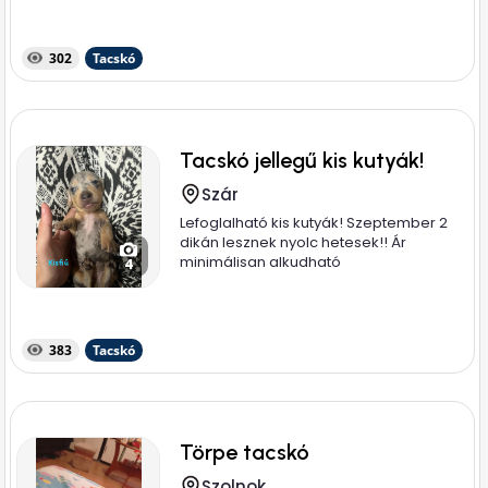
302
Tacskó
Tacskó jellegű kis kutyák!
Szár
Lefoglalható kis kutyák! Szeptember 2
dikán lesznek nyolc hetesek!! Ár
minimálisan alkudható
4
383
Tacskó
Törpe tacskó
Szolnok