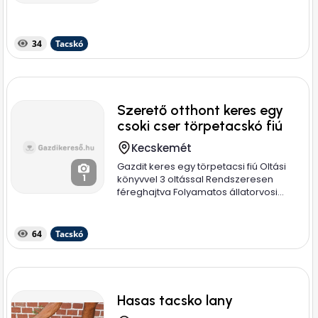
34
Tacskó
Szerető otthont keres egy
csoki cser törpetacskó fiú
Kecskemét
Gazdit keres egy törpetacsi fiú Oltási
1
könyvvel 3 oltással Rendszeresen
féreghajtva Folyamatos állatorvosi...
64
Tacskó
Hasas tacsko lany