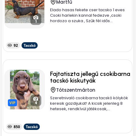
Martfű
Elado hasas fekete cser tacsko 1 eves
Csoki harlekin kannal fedezve ,csoki
hordozo a szuka , Szűk fèl idős...
1
92
Tacskó
Fajtatiszta jellegű csokibarna
tacskó kiskutyák
Tótszentmárton
Szeretnivaló csokibarna tacskó kölykök
VIP
VIP
4
keresik gazdijukat! A kicsik jelenleg 8
hetesek, rendkívül játékosak,...
850
Tacskó