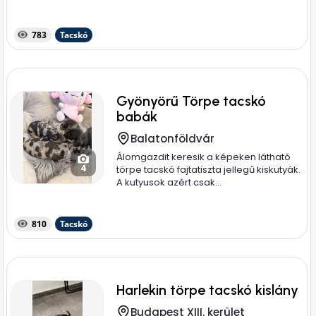
783
Tacskó
Gyönyörű Törpe tacskó
babák
Balatonföldvár
Álomgazdit keresik a képeken látható
4
törpe tacskó fajtatiszta jellegű kiskutyák.
A kutyusok azért csak...
810
Tacskó
Harlekin törpe tacskó kislány
Budapest XIII. kerület