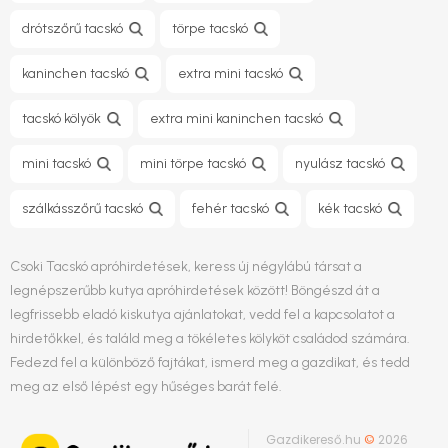
drótszőrű tacskó
törpe tacskó
kaninchen tacskó
extra mini tacskó
tacskó kölyök
extra mini kaninchen tacskó
mini tacskó
mini törpe tacskó
nyulász tacskó
szálkásszőrű tacskó
fehér tacskó
kék tacskó
Csoki Tacskó apróhirdetések, keress új négylábú társat a
legnépszerűbb kutya apróhirdetések között! Böngészd át a
legfrissebb eladó kiskutya ajánlatokat, vedd fel a kapcsolatot a
hirdetőkkel, és találd meg a tökéletes kölyköt családod számára.
Fedezd fel a különböző fajtákat, ismerd meg a gazdikat, és tedd
meg az első lépést egy hűséges barát felé.
Gazdikereső.hu
©
2026