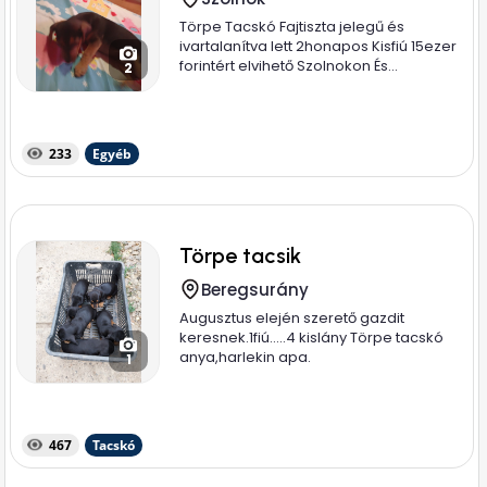
Törpe Tacskó Fajtiszta jelegű és
ivartalanítva lett 2honapos Kisfiú 15ezer
forintért elvihető Szolnokon És...
2
233
Egyéb
Törpe tacsik
Beregsurány
Augusztus elején szerető gazdit
keresnek.1fiú.....4 kislány Törpe tacskó
anya,harlekin apa.
1
467
Tacskó