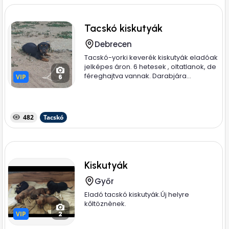
Tacskó kiskutyák
Debrecen
Tacskó-yorki keverék kiskutyák eladóak
jelképes áron. 6 hetesek , oltatlanok, de
féreghajtva vannak. Darabjára...
VIP
VIP
6
482
Tacskó
Kiskutyák
Győr
Eladó tacskó kiskutyák.Új helyre
kőltöznènek.
VIP
VIP
2