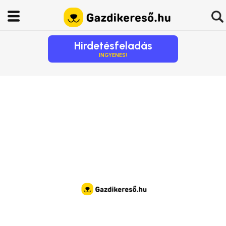
Hirdetésfeladás
INGYENES!