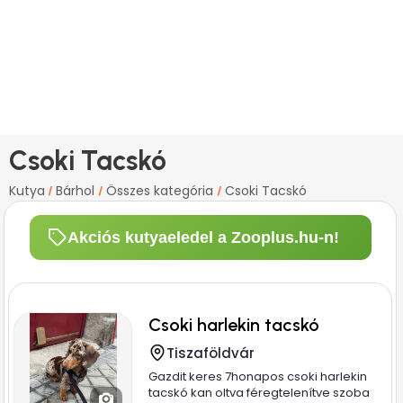
Csoki Tacskó
Kutya
Bárhol
Összes kategória
Csoki Tacskó
/
/
/
Akciós kutyaeledel a Zooplus.hu-n!
Csoki harlekin tacskó
Tiszaföldvár
Gazdit keres 7honapos csoki harlekin
tacskó kan oltva féregtelenítve szoba