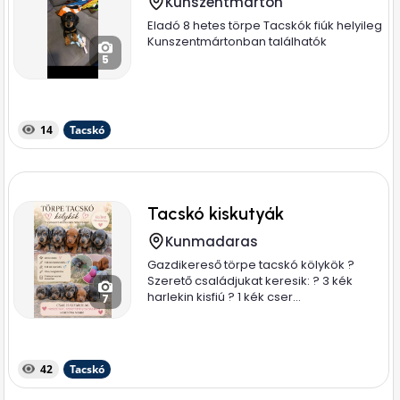
Kunszentmárton
Eladó 8 hetes törpe Tacskók fiúk helyileg
Kunszentmártonban találhatók
5
14
Tacskó
Tacskó kiskutyák
Kunmadaras
Gazdikereső törpe tacskó kölykök ?
Szerető családjukat keresik: ? 3 kék
harlekin kisfiú ? 1 kék cser...
7
42
Tacskó