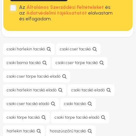
Az
Általános Szerződési Feltételeket
és
az
Adatvédelmi tájékoztatót
elolvastam
és elfogadom.
csoki harlekin tacskó
csoki cser tacskó
csoki barna tacskó
csoki cser törpe tacskó
csoki cser törpe tacskó eladó
csoki harlekin tacskó eladó
csoki tacskó eladó
csoki cser tacskó eladó
csoki tacskó
csoki törpe tacskó
csoki törpe tacskó eladó
harlekin tacskó
hosszúszőrű tacskó