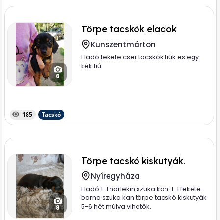
Törpe tacskók eladok
Kunszentmárton
Eladó fekete cser tacskók fiúk es egy
kék fiú
6
185
Tacskó
Törpe tacskó kiskutyák.
Nyíregyháza
Eladó 1-1 harlekin szuka kan. 1-1 fekete-
barna szuka kan törpe tacskó kiskutyák
5-6 hét múlva vihetök.
8