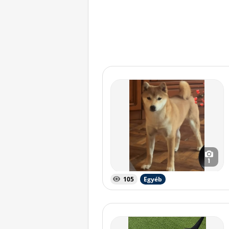
1
105
Egyéb