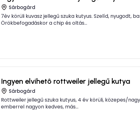
Sárbogárd
7èv körüli kuvasz jellegű szuka kutyus. Szelíd, nyugodt, b
Örökbefogadáskor a chip és oltás...
Ingyen elvihetô rottweiler jellegű kutya
Sárbogárd
Rottweiler jellegű szuka kutyus, 4 év körüli, közepes/nagy
emberrel nagyon kedves, más...