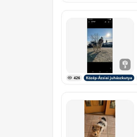
3
426
Közép-Ázsiai juhászkutya