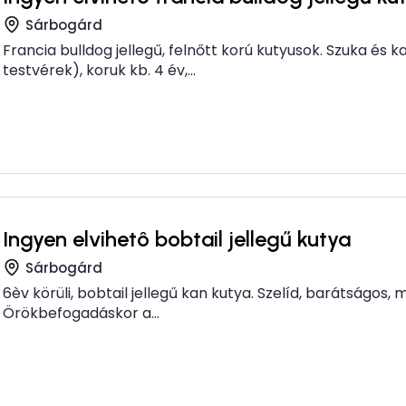
Sárbogárd
Francia bulldog jellegű, felnőtt korú kutyusok. Szuka és k
testvérek), koruk kb. 4 év,...
Ingyen elvihetô bobtail jellegű kutya
Sárbogárd
6èv körüli, bobtail jellegű kan kutya. Szelíd, barátságos, m
Örökbefogadáskor a...