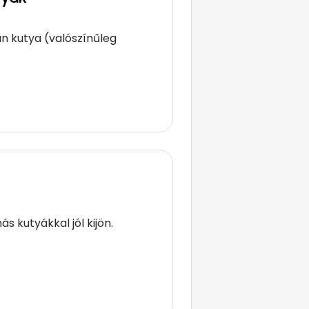
an kutya (valószínűleg
ás kutyákkal jól kijön.