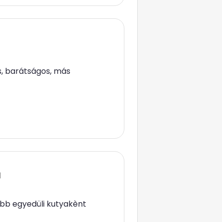
es, barátságos, más
a
ább egyedüli kutyakènt