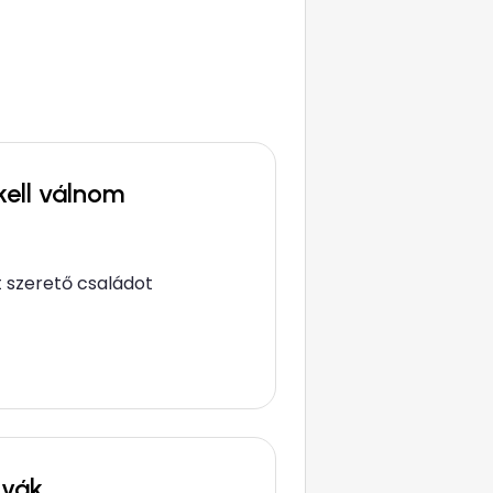
kell válnom
 szerető családot
tyák