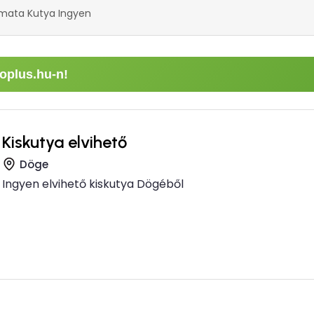
mata Kutya Ingyen
oplus.hu-n!
Kiskutya elvihető
Döge
Ingyen elvihető kiskutya Dögéből