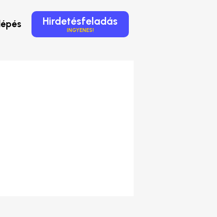
Hirdetésfeladás
lépés
INGYENES!