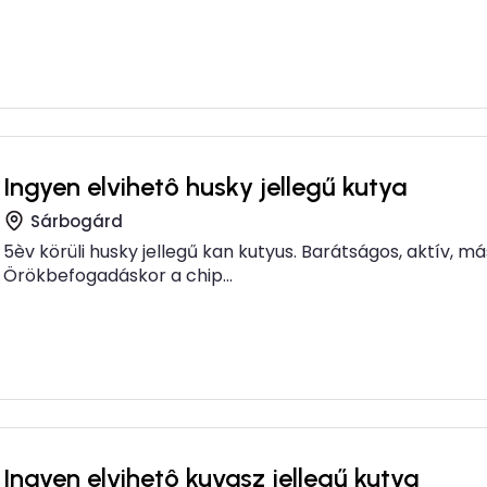
Ingyen elvihetô husky jellegű kutya
Sárbogárd
5èv körüli husky jellegű kan kutyus. Barátságos, aktív, más
Örökbefogadáskor a chip...
Ingyen elvihetô kuvasz jellegű kutya