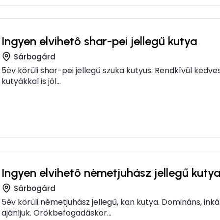
Ingyen elvihetô shar-pei jellegű kutya
Sárbogárd
5èv körüli shar-pei jellegű szuka kutyus. Rendkívül kedv
kutyákkal is jól...
Ingyen elvihetô nèmetjuhász jellegű kuty
Sárbogárd
5èv körüli nèmetjuhász jellegű, kan kutya. Domináns, ink
ajánljuk. Örökbefogadáskor...