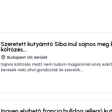
Szeretett kutyámtó Siba inul sajnos meg 
költözés...
Budapest VIII. kerület
Sajnos költözés miatt nem tudom magammal vinni, ezért
keresek neki, ahol gondozzák és szeretik....
Ingyen elvihetô francia bulldog jellegű ku