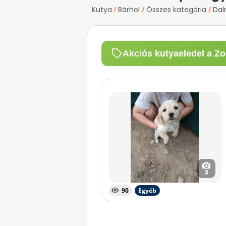
Kutya
Bárhol
Összes kategória
Dal
/
/
/
Akciós kutyaeledel a Zo
3
90
Egyéb