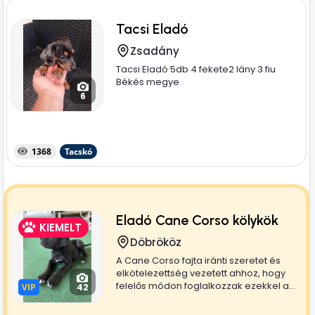
Tacsi Eladó
Zsadány
Tacsi Eladó 5db 4 fekete2 lány 3 fiu
Békés megye
6
1368
Tacskó
Eladó Cane Corso kölykök
KIEMELT
Döbrököz
A Cane Corso fajta iránti szeretet és
elkötelezettség vezetett ahhoz, hogy
felelős módon foglalkozzak ezekkel a...
VIP
VIP
42