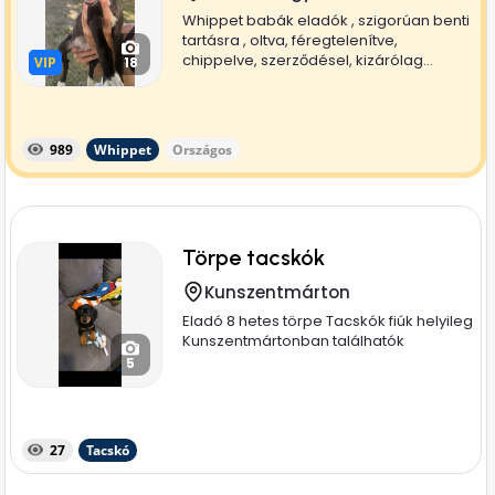
Whippet babák eladók , szigorúan benti
tartásra , oltva, féregtelenítve,
chippelve, szerződésel, kizárólag...
VIP
VIP
18
989
Whippet
Országos
Törpe tacskók
Kunszentmárton
Eladó 8 hetes törpe Tacskók fiúk helyileg
Kunszentmártonban találhatók
5
27
Tacskó