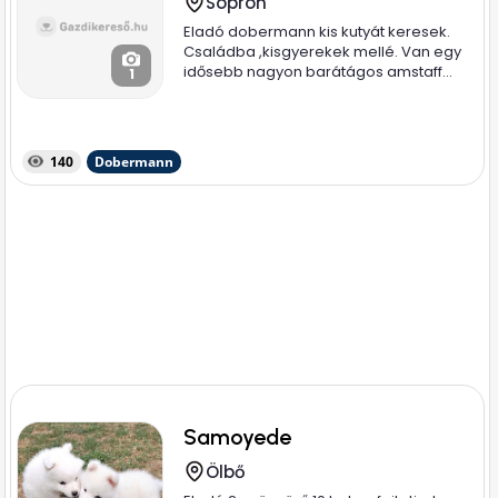
Sopron
Eladó dobermann kis kutyát keresek.
Családba ,kisgyerekek mellé. Van egy
idősebb nagyon barátágos amstaff...
1
140
Dobermann
Samoyede
Ölbő