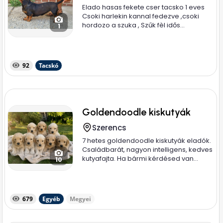
Elado hasas fekete cser tacsko 1 eves
Csoki harlekin kannal fedezve ,csoki
hordozo a szuka , Szűk fèl idős...
1
92
Tacskó
Goldendoodle kiskutyák
Szerencs
7 hetes goldendoodle kiskutyák eladók.
Családbarát, nagyon intelligens, kedves
kutyafajta. Ha bármi kérdésed van...
10
679
Egyéb
Megyei