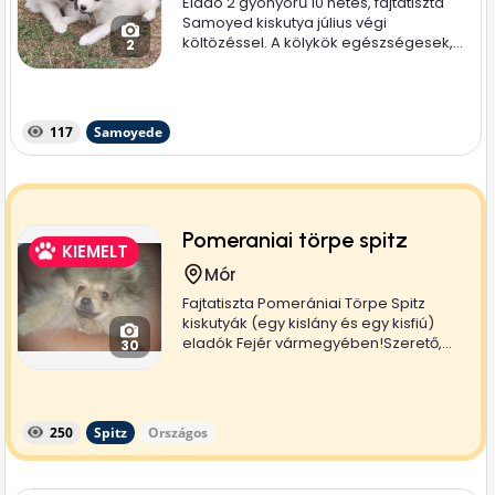
Eladó 2 gyönyörű 10 hetes, fajtatiszta
Samoyed kiskutya július végi
költözéssel. A kölykök egészségesek,...
2
117
Samoyede
Pomeraniai törpe spitz
KIEMELT
Mór
Fajtatiszta Pomerániai Törpe Spitz
kiskutyák (egy kislány és egy kisfiú)
eladók Fejér vármegyében!Szerető,...
30
250
Spitz
Országos