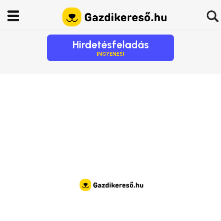
Hirdetésfeladás
INGYENES!