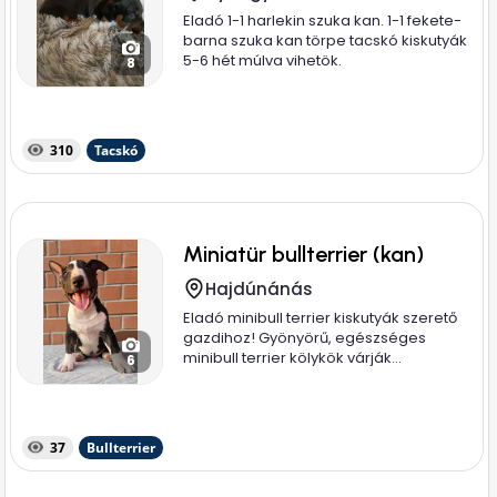
Eladó 1-1 harlekin szuka kan. 1-1 fekete-
barna szuka kan törpe tacskó kiskutyák
5-6 hét múlva vihetök.
8
310
Tacskó
Miniatür bullterrier (kan)
Hajdúnánás
Eladó minibull terrier kiskutyák szerető
gazdihoz! Gyönyörű, egészséges
minibull terrier kölykök várják...
6
37
Bullterrier