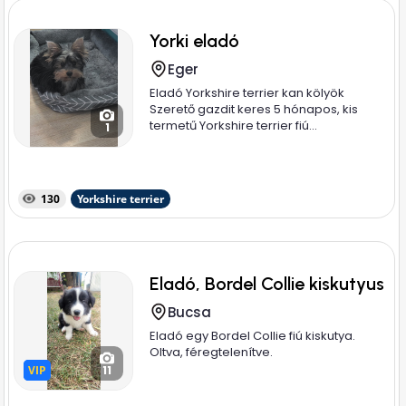
Yorki eladó
Eger
Eladó Yorkshire terrier kan kölyök
Szerető gazdit keres 5 hónapos, kis
termetű Yorkshire terrier fiú...
1
130
Yorkshire terrier
Eladó, Bordel Collie kiskutyus
Bucsa
Eladó egy Bordel Collie fiú kiskutya.
Oltva, féregtelenítve.
VIP
VIP
11