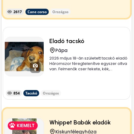
2617
Cane corso
Országos
Eladó tacskó
Pápa
2026 május 18-án született tacskó eladó
Háromszor féregtelenítve egyszer oltva
van. Felmenők cser fekete, kék,...
6
854
Tacskó
Országos
Whippet Babák eladók
KIEMELT
Kiskunfélegyháza