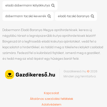
eladó dobermann kölyökkutya
dobermann tacskó keverék
eladó tacskó baranya
Dobermann Eladó Baranya Megye apróhirdetések, keress új
négylábú társat a legnépszerűbb kutya apróhirdetések között!
Böngészd át a legfrissebb eladó kiskutya ajánlatokat, vedd fel a
kapcsolatot a hirdetőkkel, és találd meg a tökéletes kölyköt családod
számára. Fedezd fel a különböző fajtákat, ismerd meg a gazdikat,
és tedd meg az első lépést egy hűséges barát felé.
Gazdikereső.hu
©
2026
Minden jog fenntartva.
Kapcsolat
Általános szerződési feltételek
Adatvédelem