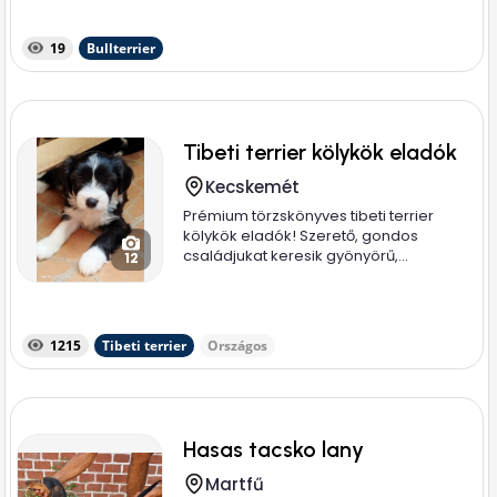
19
Bullterrier
Tibeti terrier kölykök eladók
Kecskemét
Prémium törzskönyves tibeti terrier
kölykök eladók! Szerető, gondos
családjukat keresik gyönyörű,...
12
1215
Tibeti terrier
Országos
Hasas tacsko lany
Martfű