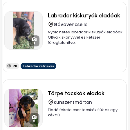
Labrador kiskutyák eladóak
Gávavencsellő
Nyolc hetes labrador kiskutyák eladóak.
Oltva kiskönyvvel és kétszer
féregtelenítve.
1
20
Labrador retriever
Törpe tacskók eladok
Kunszentmárton
Eladó fekete cser tacskók fiúk es egy
kék fiú
6