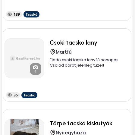
189
Tacskó
Csoki tacsko lany
Martfű
Elado csoki tacsko lany 18 honapos
Csalad barat,jelenleg tuzel!
1
35
Tacskó
Törpe tacskó kiskutyák.
Nyíregyháza