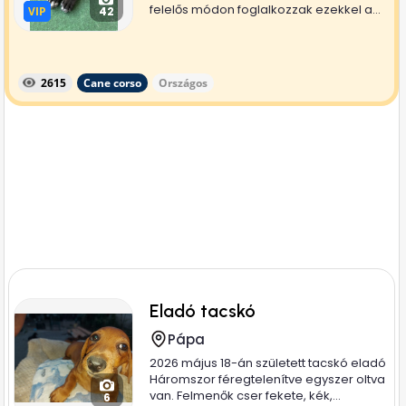
felelős módon foglalkozzak ezekkel a...
VIP
VIP
42
2615
Cane corso
Országos
Eladó tacskó
Pápa
2026 május 18-án született tacskó eladó
Háromszor féregtelenítve egyszer oltva
van. Felmenők cser fekete, kék,...
6