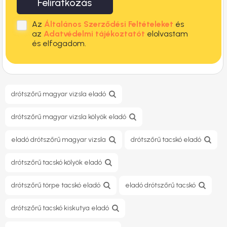
Feliratkozás
Az
Általános Szerződési Feltételeket
és
az
Adatvédelmi tájékoztatót
elolvastam
és elfogadom.
drótszőrű magyar vizsla eladó
drótszőrű magyar vizsla kölyök eladó
eladó drótszőrű magyar vizsla
drótszőrű tacskó eladó
drótszőrű tacskó kölyök eladó
drótszőrű törpe tacskó eladó
eladó drótszőrű tacskó
drótszőrű tacskó kiskutya eladó