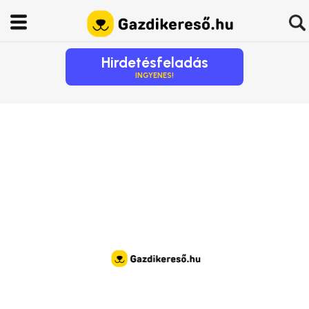
Hirdetésfeladás
INGYENES!