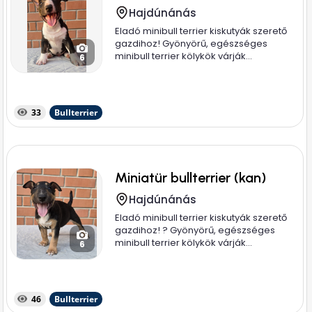
Hajdúnánás
Eladó minibull terrier kiskutyák szerető
gazdihoz! Gyönyörű, egészséges
minibull terrier kölykök várják...
6
33
Bullterrier
Miniatür bullterrier (kan)
Hajdúnánás
Eladó minibull terrier kiskutyák szerető
gazdihoz! ? Gyönyörű, egészséges
minibull terrier kölykök várják...
6
46
Bullterrier