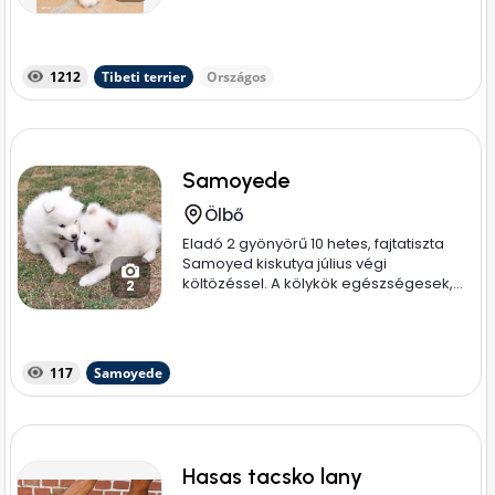
1212
Tibeti terrier
Országos
Samoyede
Ölbő
Eladó 2 gyönyörű 10 hetes, fajtatiszta
Samoyed kiskutya július végi
költözéssel. A kölykök egészségesek,...
2
117
Samoyede
Hasas tacsko lany