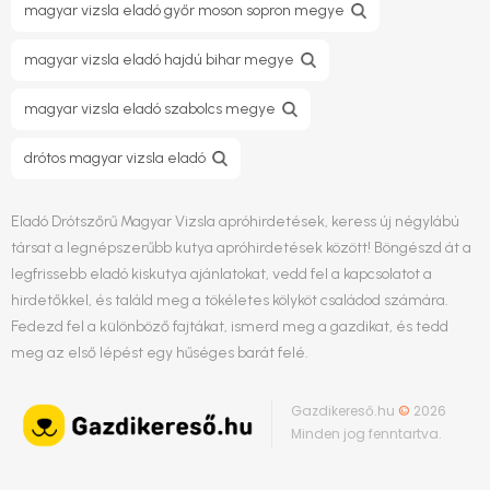
magyar vizsla eladó győr moson sopron megye
magyar vizsla eladó hajdú bihar megye
magyar vizsla eladó szabolcs megye
drótos magyar vizsla eladó
Eladó Drótszőrű Magyar Vizsla apróhirdetések, keress új négylábú
társat a legnépszerűbb kutya apróhirdetések között! Böngészd át a
legfrissebb eladó kiskutya ajánlatokat, vedd fel a kapcsolatot a
hirdetőkkel, és találd meg a tökéletes kölyköt családod számára.
Fedezd fel a különböző fajtákat, ismerd meg a gazdikat, és tedd
meg az első lépést egy hűséges barát felé.
Gazdikereső.hu
©
2026
Minden jog fenntartva.