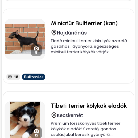
Miniatür Bullterrier (kan)
Hajdúnánás
Eladó minibull terrier kiskutyák szerető
gazdihoz.. Gyönyörű, egészséges
minibull terrier kölykök várják...
5
18
Bullterrier
Tibeti terrier kölykök eladók
Kecskemét
Prémium törzskönyves tibeti terrier
kölykök eladók! Szerető, gondos
családjukat keresik gyönyörű,...
12