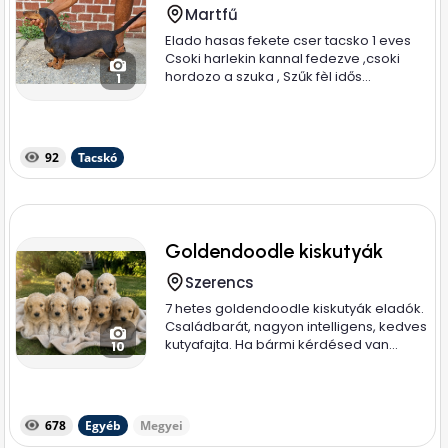
Martfű
Elado hasas fekete cser tacsko 1 eves
Csoki harlekin kannal fedezve ,csoki
hordozo a szuka , Szűk fèl idős...
1
92
Tacskó
Goldendoodle kiskutyák
Szerencs
7 hetes goldendoodle kiskutyák eladók.
Családbarát, nagyon intelligens, kedves
kutyafajta. Ha bármi kérdésed van...
10
678
Egyéb
Megyei