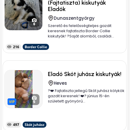
(Fajtatiszta) kiskutyák
Eladók
Dunaszentgyörgy
6
Szerető és felelősségteljes gazdit
keresnek fajtatiszta Border Collie
kiskutyák! ? ​Saját alomból, családi...
216
Border Collie
Eladó Skót juhász kiskutyák!
Heves
?❤️ Fajtatiszta jellegű Skót juhász kölykök
gazdit keresnek! ❤️? június 15-én
született gyönyörű...
VIP
VIP
5
497
Skót juhász