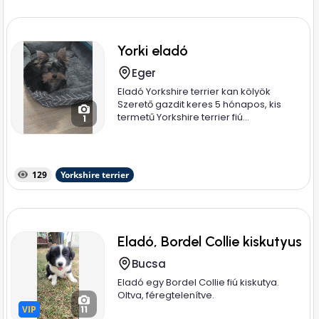
Yorki eladó
Eger
Eladó Yorkshire terrier kan kölyök
Szerető gazdit keres 5 hónapos, kis
termetű Yorkshire terrier fiú...
1
129
Yorkshire terrier
Eladó, Bordel Collie kiskutyus
Bucsa
Eladó egy Bordel Collie fiú kiskutya.
Oltva, féregtelenítve.
VIP
VIP
11