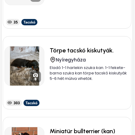
35
Tacskó
Törpe tacskó kiskutyák.
Nyíregyháza
Eladó 1-1 harlekin szuka kan. 1-1 fekete-
barna szuka kan törpe tacskó kiskutyák
5-6 hét múlva vihetök.
8
303
Tacskó
Miniatür bullterrier (kan)