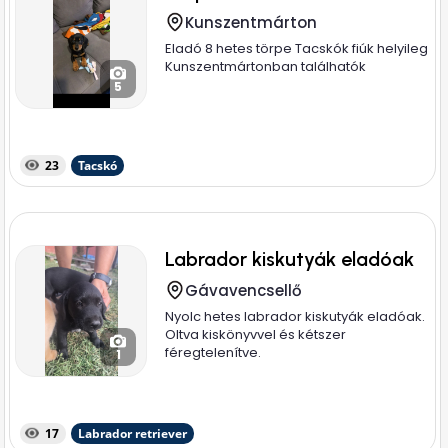
Kunszentmárton
Eladó 8 hetes törpe Tacskók fiúk helyileg
Kunszentmártonban találhatók
5
23
Tacskó
Labrador kiskutyák eladóak
Gávavencsellő
Nyolc hetes labrador kiskutyák eladóak.
Oltva kiskönyvvel és kétszer
féregtelenítve.
1
17
Labrador retriever