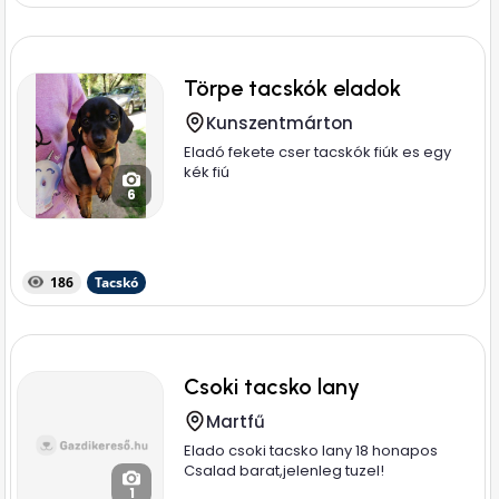
Törpe tacskók eladok
Kunszentmárton
Eladó fekete cser tacskók fiúk es egy
kék fiú
6
186
Tacskó
Csoki tacsko lany
Martfű
Elado csoki tacsko lany 18 honapos
Csalad barat,jelenleg tuzel!
1