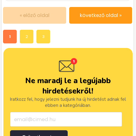
« előző oldal
következő oldal »
1
2
3
Ne maradj le a legújabb
hirdetésekről!
Iratkozz fel, hogy jelezni tudjunk ha új hirdetést adnak fel
ebben a kategóriában.