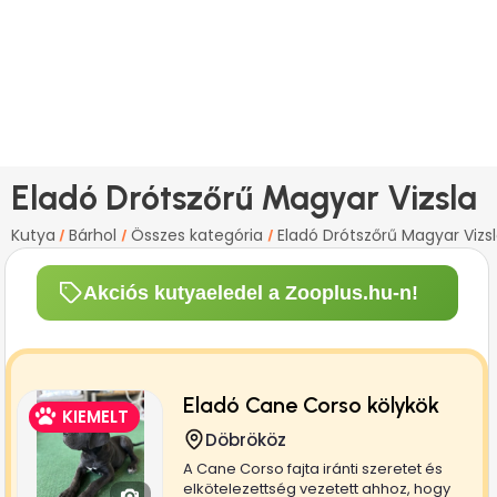
Eladó Drótszőrű Magyar Vizsla
Kutya
Bárhol
Összes kategória
Eladó Drótszőrű Magyar Vizs
/
/
/
Akciós kutyaeledel a Zooplus.hu-n!
Eladó Cane Corso kölykök
KIEMELT
Döbrököz
A Cane Corso fajta iránti szeretet és
elkötelezettség vezetett ahhoz, hogy