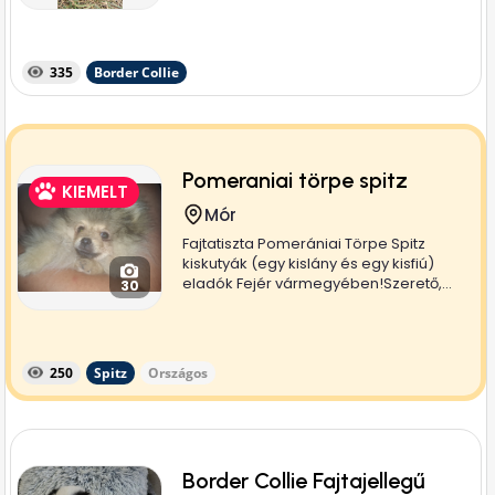
335
Border Collie
Pomeraniai törpe spitz
KIEMELT
Mór
Fajtatiszta Pomerániai Törpe Spitz
kiskutyák (egy kislány és egy kisfiú)
eladók Fejér vármegyében!Szerető,...
30
250
Spitz
Országos
Border Collie Fajtajellegű