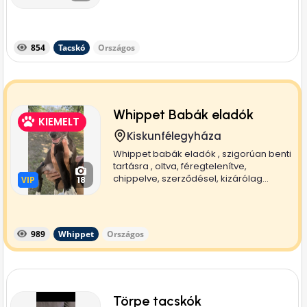
854
Tacskó
Országos
Whippet Babák eladók
KIEMELT
Kiskunfélegyháza
Whippet babák eladók , szigorúan benti
tartásra , oltva, féregtelenítve,
chippelve, szerződésel, kizárólag...
VIP
VIP
18
989
Whippet
Országos
Törpe tacskók