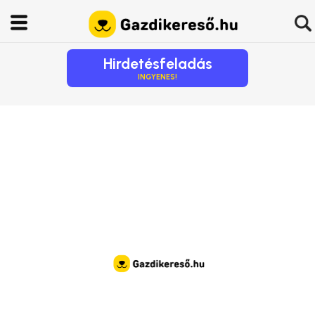
Hirdetésfeladás
INGYENES!