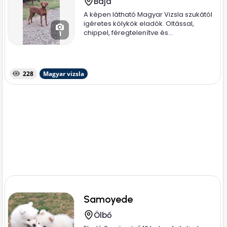
Baja
A képen látható Magyar Vizsla szukától
igéretes kölykök eladók. Oltással,
chippel, féregtelenítve és...
1
228
Magyar vizsla
Samoyede
Ölbő