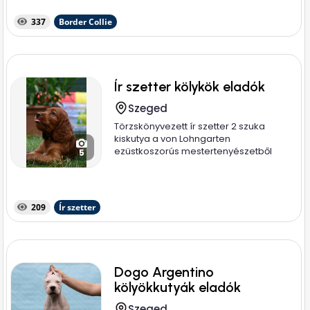
337
Border Collie
Ír szetter kölykök eladók
Szeged
Törzskönyvezett ír szetter 2 szuka
kiskutya a von Lohngarten
ezüstkoszorús mestertenyészetből
5
keresi új...
209
Ír szetter
Dogo Argentino
kölyökkutyák eladók
Szeged