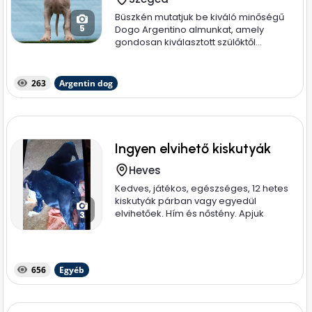
Büszkén mutatjuk be kiváló minőségű
5
Dogo Argentino almunkat, amely
gondosan kiválasztott szülőktől...
263
Argentin dog
Ingyen elvihető kiskutyák
Heves
Kedves, játékos, egészséges, 12 hetes
kiskutyák párban vagy egyedül
elvihetőek. Hím és nőstény. Apjuk
3
magyar...
656
Egyéb