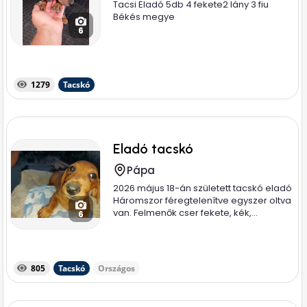
Tacsi Eladó 5db 4 fekete2 lány 3 fiu
Békés megye
6
1279
Tacskó
Eladó tacskó
Pápa
2026 május 18-án született tacskó eladó
Háromszor féregtelenítve egyszer oltva
van. Felmenők cser fekete, kék,...
6
805
Tacskó
Országos