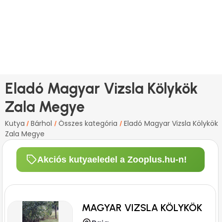
Eladó Magyar Vizsla Kölykök
Zala Megye
Kutya
Bárhol
Összes kategória
Eladó Magyar Vizsla Kölykök
/
/
/
Zala Megye
Akciós kutyaeledel a Zooplus.hu-n!
MAGYAR VIZSLA KÖLYKÖK