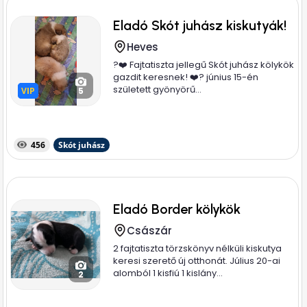
Eladó Skót juhász kiskutyák!
Heves
?❤️ Fajtatiszta jellegű Skót juhász kölykök
gazdit keresnek! ❤️? június 15-én
született gyönyörű...
VIP
VIP
5
456
Skót juhász
Eladó Border kölykök
Császár
2 fajtatiszta törzskönyv nélküli kiskutya
keresi szerető új otthonát. Július 20-ai
alomból 1 kisfiú 1 kislány...
2