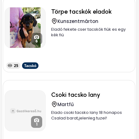
Törpe tacskók eladok
Kunszentmárton
Eladó fekete cser tacskók fiúk es egy
kék fiú
6
25
Tacskó
Csoki tacsko lany
Martfű
Elado csoki tacsko lany 18 honapos
Csalad barat,jelenleg tuzel!
1