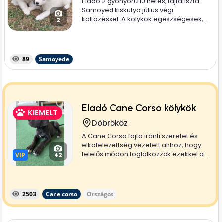
Eladó 2 gyönyörű 10 hetes, fajtatiszta
Samoyed kiskutya július végi
költözéssel. A kölykök egészségesek,...
2
89
Samoyede
Eladó Cane Corso kölykök
KIEMELT
Döbrököz
A Cane Corso fajta iránti szeretet és
elkötelezettség vezetett ahhoz, hogy
felelős módon foglalkozzak ezekkel a...
VIP
VIP
42
2503
Cane corso
Országos