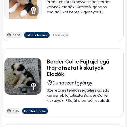
Prémium törzskönyves tibeti terrier
kölykök eladók! Szerető, gondos
családjukat keresik gyönyörű,...
12
1151
Tibeti terrier
Országos
Border Collie Fajtajellegű
(Fajtatiszta) kiskutyák
Eladók
Dunaszentgyörgy
6
Szerető és felelősségteljes gazdit
keresnek fajtatiszta Border Collie
kiskutyák! ? ​Saját alomból, családi...
196
Border Collie