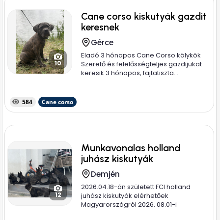
Cane corso kiskutyák gazdit
keresnek
Gérce
Eladó 3 hónapos Cane Corso kölykök
10
Szerető és felelősségteljes gazdijukat
keresik 3 hónapos, fajtatiszta...
584
Cane corso
Munkavonalas holland
juhász kiskutyák
Demjén
2026.04.18-án született FCI holland
12
juhász kiskutyák elérhetőek
Magyarországról 2026. 08.01-i
szállítással az...