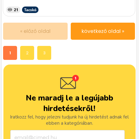
21
Tacskó
« előző oldal
következő oldal »
1
2
3
Ne maradj le a legújabb
hirdetésekről!
Iratkozz fel, hogy jelezni tudjunk ha új hirdetést adnak fel
ebben a kategóriában.