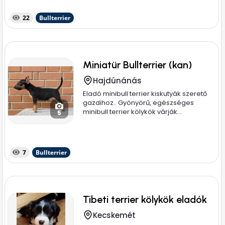
22
Bullterrier
Miniatür Bullterrier (kan)
Hajdúnánás
Eladó minibull terrier kiskutyák szerető
gazdihoz.. Gyönyörű, egészséges
minibull terrier kölykök várják...
5
7
Bullterrier
Tibeti terrier kölykök eladók
Kecskemét