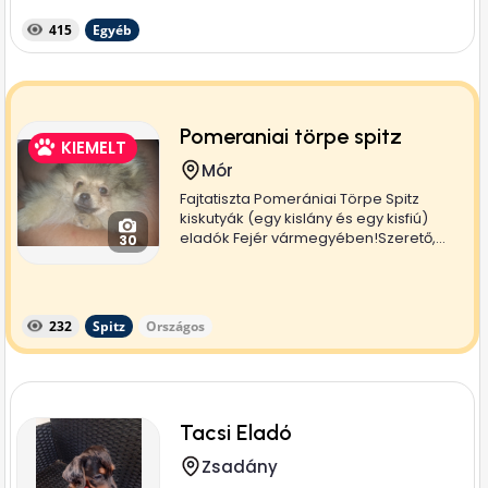
415
Egyéb
Pomeraniai törpe spitz
KIEMELT
Mór
Fajtatiszta Pomerániai Törpe Spitz
kiskutyák (egy kislány és egy kisfiú)
eladók Fejér vármegyében!Szerető,...
30
232
Spitz
Országos
Tacsi Eladó
Zsadány