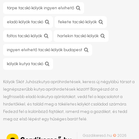
törpe tacskó kölyök ingyen elvihető
eladó kölyök tacskó
fekete tacskó kölyök
foltos tacskó kölyök
harlekin tacskó kölyök
ingyen elvihető tacskó kölyök budapest
kölyök kutya tacskó
Kölyök Skót Juhászkutya apróhirdetések, keress új négylábú társat a
legnépszerűbb kutya apróhirdetések között! Böngészd át a
legfrissebb eladó kiskutya ajánlatokat, vedd fel a kapcsolatot a
hirdetőkkel, és találd meg a tökéletes kölyköt családod számára.
Fedezd fel a különböző fajtákat, ismerd meg a gazdikat, és tedd
meg az első lépést egy hűséges barát felé.
Gazdikereső.hu
©
2026