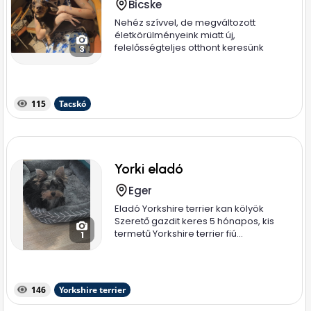
Bicske
Nehéz szívvel, de megváltozott
életkörülményeink miatt új,
felelősségteljes otthont keresünk
3
imádott...
115
Tacskó
Yorki eladó
Eger
Eladó Yorkshire terrier kan kölyök
Szerető gazdit keres 5 hónapos, kis
termetű Yorkshire terrier fiú...
1
146
Yorkshire terrier