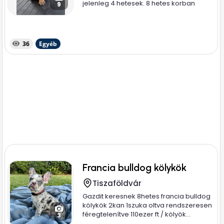
jelenleg 4 hetesek. 8 hetes korban
9
költözhetnek...
36
Egyéb
Francia bulldog kölykök
Tiszaföldvár
Gazdit keresnek 8hetes francia bulldog
kölykök 2kan 1szuka oltva rendszeresen
féregtelenítve 110ezer ft / kölyök...
3