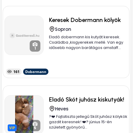
Keresek Dobermann kölyök
Sopron
Eladó dobermann kis kutyát keresek.
Családba ,kisgyerekek mellé. Van egy
idősebb nagyon barátágos amstaff...
1
161
Dobermann
Eladó Skót juhász kiskutyák!
Heves
?❤️ Fajtatiszta jellegű Skót juhász kölykök
gazdit keresnek! ❤️? június 15-én
született gyönyörű...
VIP
VIP
5