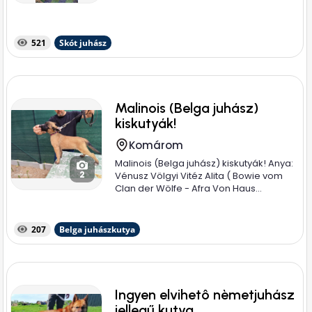
521
Skót juhász
Malinois (Belga juhász)
kiskutyák!
Komárom
Malinois (Belga juhász) kiskutyák! Anya:
2
Vénusz Völgyi Vitéz Alita ( Bowie vom
Clan der Wölfe - Afra Von Haus...
207
Belga juhászkutya
Ingyen elvihetô nèmetjuhász
jellegű kutya