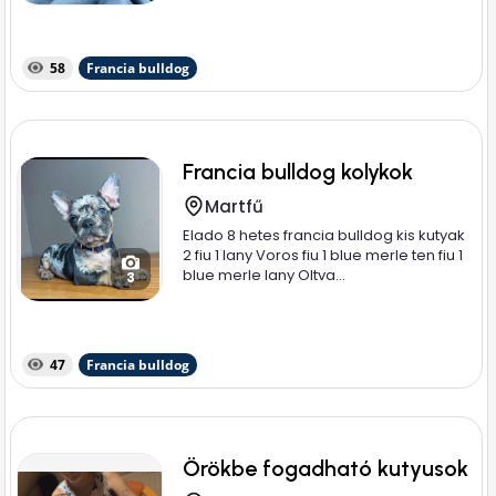
58
Francia bulldog
Francia bulldog kolykok
Martfű
Elado 8 hetes francia bulldog kis kutyak
2 fiu 1 lany Voros fiu 1 blue merle ten fiu 1
blue merle lany Oltva...
3
47
Francia bulldog
Örökbe fogadható kutyusok