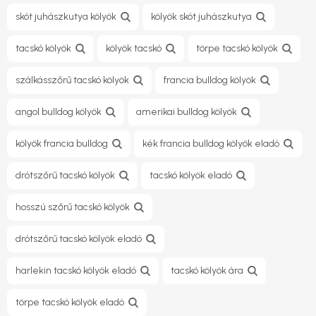
skót juhászkutya kölyök
kölyök skót juhászkutya
tacskó kölyök
kölyök tacskó
törpe tacskó kölyök
szálkásszőrű tacskó kölyök
francia bulldog kölyök
angol bulldog kölyök
amerikai bulldog kölyök
kölyök francia bulldog
kék francia bulldog kölyök eladó
drótszőrű tacskó kölyök
tacskó kölyök eladó
hosszú szőrű tacskó kölyök
drótszőrű tacskó kölyök eladó
harlekin tacskó kölyök eladó
tacskó kölyök ára
törpe tacskó kölyök eladó