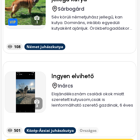
Sárbogárd
5èv körüli nèmetjuhász jellegű, kan
VIP
VIP
1
kutya. Domináns, inkább egyedüli
kutyakènt ajánljuk. Örökbefogadáskor...
108
Német juhászkutya
Ingyen elvihető
Inárcs
Elajándékoznám családi okok miatt
szeretett kutyusom,csak is
leinformálható szerető gazdinak, 6 éves
3
nyugodt...
501
Közép-Ázsiai juhászkutya
Országos