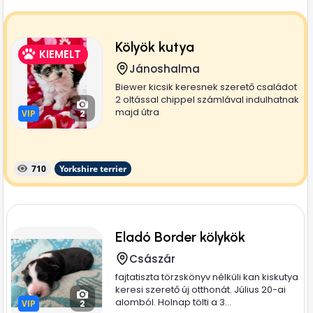
Kölyök kutya
KIEMELT
Jánoshalma
Biewer kicsik keresnek szerető családot
2 oltással chippel számlával indulhatnak
majd útra
VIP
VIP
2
710
Yorkshire terrier
Eladó Border kölykök
Császár
fajtatiszta törzskönyv nélküli kan kiskutya
keresi szerető új otthonát. Július 20-ai
alomból. Holnap tölti a 3...
VIP
VIP
2