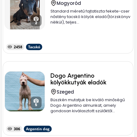
Mogyoród
Standard méretű fajtatiszta fekete-cser
nőstény tacskó kölyök eladó(törzskönyv
nèlkül), teljes...
2
2458
Tacskó
Dogo Argentino
kölyökkutyák eladók
Szeged
Büszkén mutatjuk be kiváló minőségű
5
Dogo Argentino almunkat, amely
gondosan kiválasztott szülőktől...
306
Argentin dog