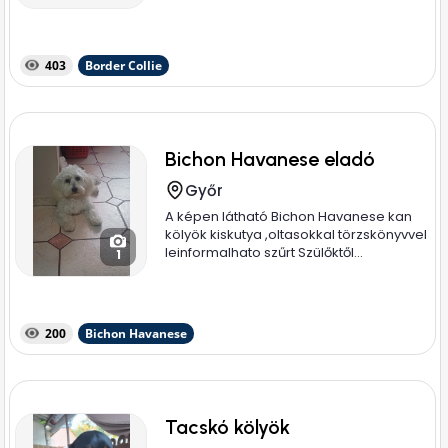
403
Border Collie
Bichon Havanese eladó
Győr
A képen látható Bichon Havanese kan
kölyök kiskutya ,oltasokkal törzskönyvvel
leinformalhato szűrt Szülőktől...
1
200
Bichon Havanese
Tacskó kölyök