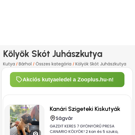
Kölyök Skót Juhászkutya
Kutya
Bárhol
Összes kategória
Kölyök Skót Juhászkutya
/
/
/
Akciós kutyaeledel a Zooplus.hu-n!
Kanári Szigeteki Kiskutyák
Ságvár
GAZDIT KERES 7 GYÖNYÖRŰ PRESA
CANARIO KÖLYÖK! 2 kan és 5 szuka,