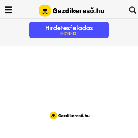
Hirdetésfeladás
INGYENES!