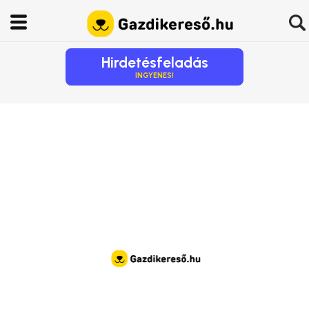
Hirdetésfeladás
INGYENES!