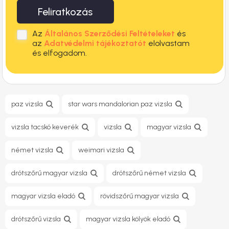
Feliratkozás
Az
Általános Szerződési Feltételeket
és
az
Adatvédelmi tájékoztatót
elolvastam
és elfogadom.
paz vizsla
star wars mandalorian paz vizsla
vizsla tacskó keverék
vizsla
magyar vizsla
német vizsla
weimari vizsla
drótszőrű magyar vizsla
drótszőrű német vizsla
magyar vizsla eladó
rövidszőrű magyar vizsla
drótszőrű vizsla
magyar vizsla kölyök eladó