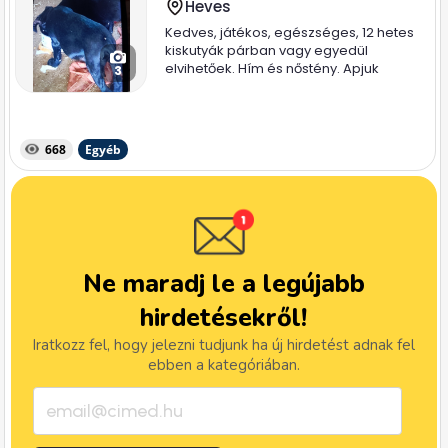
Heves
Kedves, játékos, egészséges, 12 hetes
kiskutyák párban vagy egyedül
elvihetőek. Hím és nőstény. Apjuk
3
magyar...
668
Egyéb
Ne maradj le a legújabb
hirdetésekről!
Iratkozz fel, hogy jelezni tudjunk ha új hirdetést adnak fel
ebben a kategóriában.