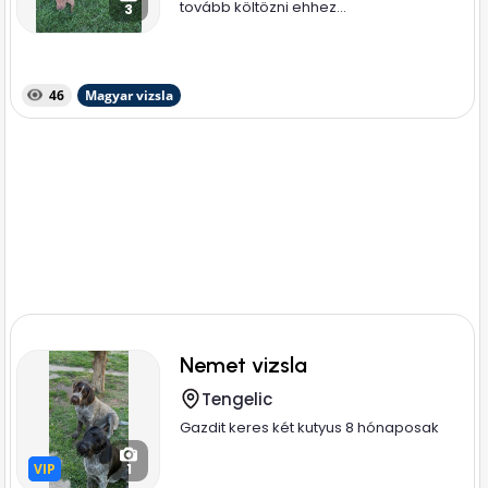
tovább költözni ehhez...
3
46
Magyar vizsla
Nemet vizsla
Tengelic
Gazdit keres két kutyus 8 hónaposak
VIP
VIP
1