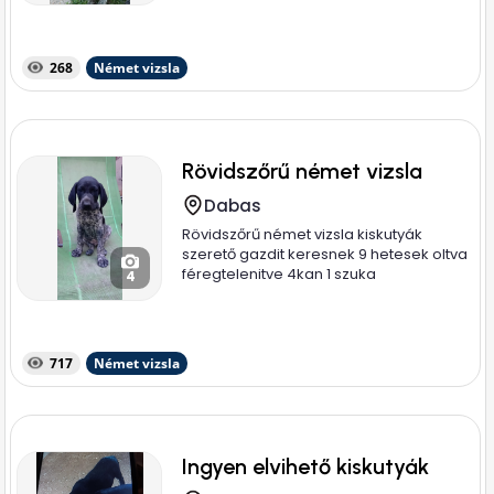
268
Német vizsla
Rövidszőrű német vizsla
Dabas
Rövidszőrű német vizsla kiskutyák
szerető gazdit keresnek 9 hetesek oltva
féregtelenitve 4kan 1 szuka
4
717
Német vizsla
Ingyen elvihető kiskutyák