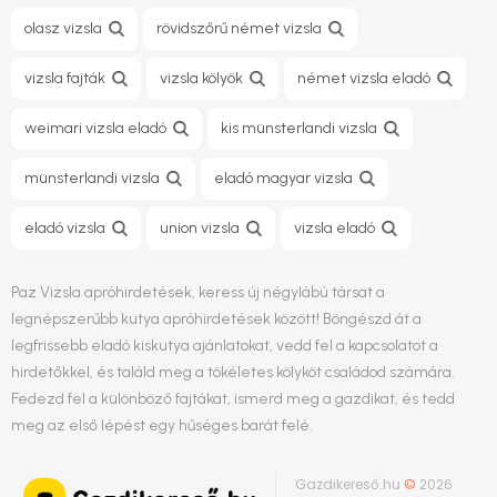
olasz vizsla
rövidszőrű német vizsla
vizsla fajták
vizsla kölyök
német vizsla eladó
weimari vizsla eladó
kis münsterlandi vizsla
münsterlandi vizsla
eladó magyar vizsla
eladó vizsla
union vizsla
vizsla eladó
Paz Vizsla apróhirdetések, keress új négylábú társat a
legnépszerűbb kutya apróhirdetések között! Böngészd át a
legfrissebb eladó kiskutya ajánlatokat, vedd fel a kapcsolatot a
hirdetőkkel, és találd meg a tökéletes kölyköt családod számára.
Fedezd fel a különböző fajtákat, ismerd meg a gazdikat, és tedd
meg az első lépést egy hűséges barát felé.
Gazdikereső.hu
©
2026