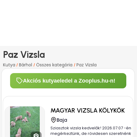
Paz Vizsla
Kutya
Bárhol
Összes kategória
Paz Vizsla
/
/
/
Akciós kutyaeledel a Zooplus.hu-n!
MAGYAR VIZSLA KÖLYKÖK
Baja
Sziasztok vizsla kedvelők! 2026.07.07 -én
megérkeztünk, de rövidesen szeretnénk