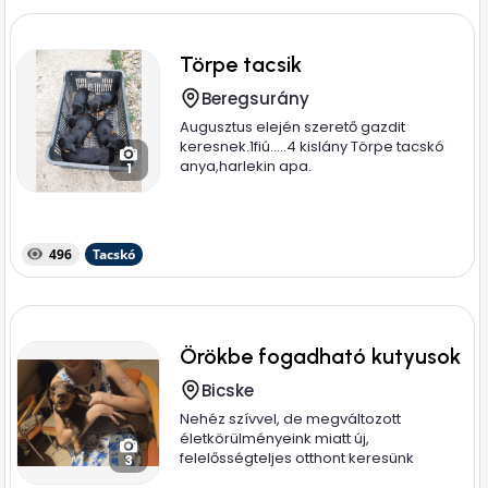
Törpe tacsik
Beregsurány
Augusztus elején szerető gazdit
keresnek.1fiú.....4 kislány Törpe tacskó
anya,harlekin apa.
1
496
Tacskó
Örökbe fogadható kutyusok
Bicske
Nehéz szívvel, de megváltozott
életkörülményeink miatt új,
felelősségteljes otthont keresünk
3
imádott...