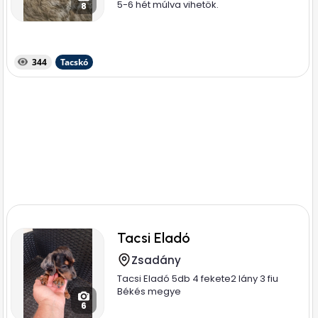
5-6 hét múlva vihetök.
8
344
Tacskó
Tacsi Eladó
Zsadány
Tacsi Eladó 5db 4 fekete2 lány 3 fiu
Békés megye
6