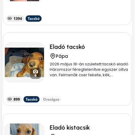
1394
Tacskó
Eladó tacskó
Pápa
2026 május 18-án született tacskó eladó
Háromszor féregtelenítve egyszer oltva
van. Felmenők cser fekete, kék,...
6
899
Tacskó
Országos
Eladó kistacsik