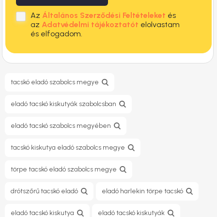
Az
Általános Szerződési Feltételeket
és
az
Adatvédelmi tájékoztatót
elolvastam
és elfogadom.
tacskó eladó szabolcs megye
eladó tacskó kiskutyák szabolcsban
eladó tacskó szabolcs megyében
tacskó kiskutya eladó szabolcs megye
törpe tacskó eladó szabolcs megye
drótszőrű tacskó eladó
eladó harlekin törpe tacskó
eladó tacskó kiskutya
eladó tacskó kiskutyák