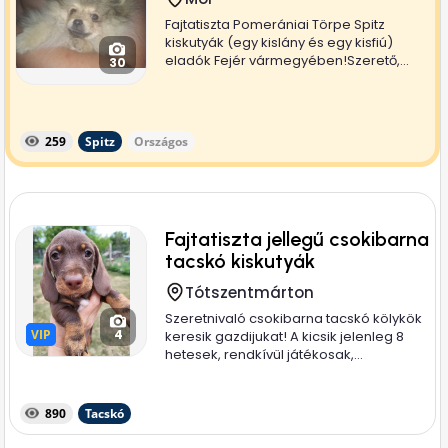
Fajtatiszta Pomerániai Törpe Spitz
kiskutyák (egy kislány és egy kisfiú)
eladók Fejér vármegyében!Szerető,...
30
259
Spitz
Országos
Fajtatiszta jellegű csokibarna
tacskó kiskutyák
Tótszentmárton
Szeretnivaló csokibarna tacskó kölykök
VIP
VIP
4
keresik gazdijukat! A kicsik jelenleg 8
hetesek, rendkívül játékosak,...
890
Tacskó