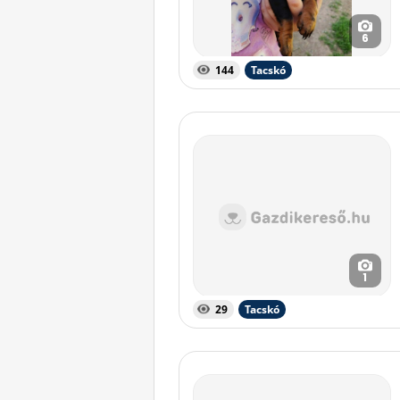
6
144
Tacskó
1
29
Tacskó