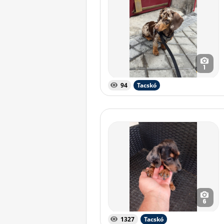
1
94
Tacskó
6
1327
Tacskó