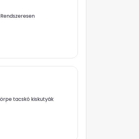
al Rendszeresen
 törpe tacskó kiskutyák