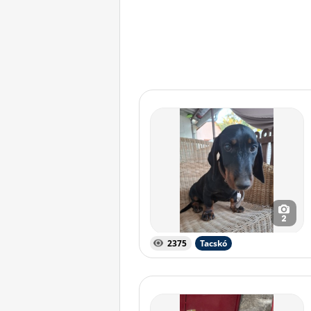
2
2375
Tacskó