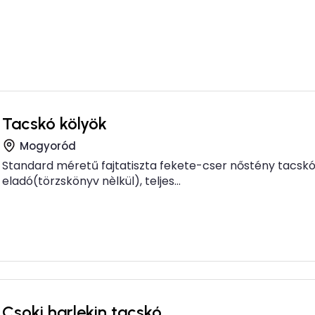
Tacskó kölyök
Mogyoród
Standard méretű fajtatiszta fekete-cser nőstény tacskó
eladó(törzskönyv nèlkül), teljes...
Csoki harlekin tacskó