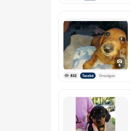
6
832
Tacskó
Országos