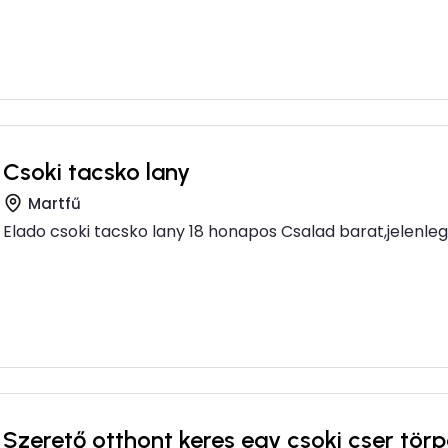
Csoki tacsko lany
Martfű
Elado csoki tacsko lany 18 honapos Csalad barat,jelenleg 
Szerető otthont keres egy csoki cser törp