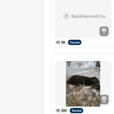
1
58
Tacskó
8
255
Tacskó