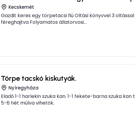
Kecskemét
Gazdit keres egy törpetacsi fiú Oltási könyvvel 3 oltáss
féreghajtva Folyamatos állatorvosi...
Törpe tacskó kiskutyák.
Nyíregyháza
Eladó 1-1 harlekin szuka kan. 1-1 fekete-barna szuka kan
5-6 hét múlva vihetök.