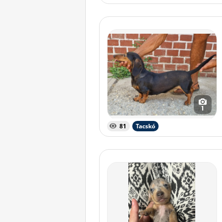
1
81
Tacskó