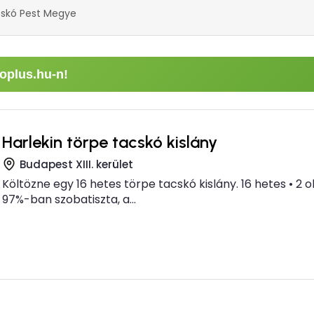
skó Pest Megye
oplus.hu-n!
Harlekin törpe tacskó kislány
Budapest XIII. kerület
Költözne egy 16 hetes törpe tacskó kislány. 16 hetes • 2 o
97%-ban szobatiszta, a...