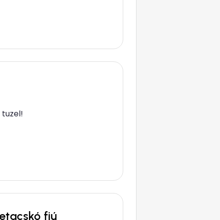
tuzel!
etacskó fiú