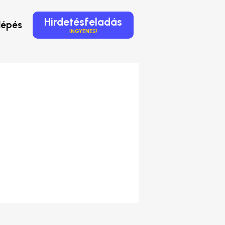
Hirdetésfeladás
lépés
INGYENES!