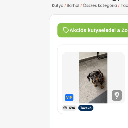
Kutya
Bárhol
Összes kategória
Tac
/
/
/
Akciós kutyaeledel a Zo
VIP
VIP
7
694
Tacskó