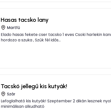
Hasas tacsko lany
Martfű
Elado hasas fekete cser tacsko 1 eves Csoki harlekin kan
hordozo a szuka , Szűk fèl idős...
Tacskó jellegű kis kutyák!
Szár
Lefoglalható kis kutyák! Szeptember 2 dikán lesznek nyol
minimálisan alkudható