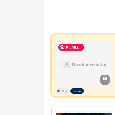
KIEMELT
1
535
Tacskó