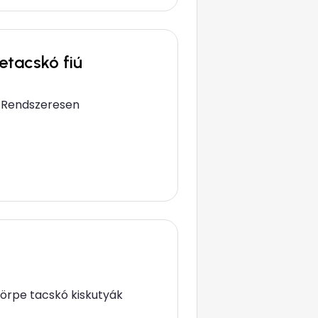
etacskó fiú
al Rendszeresen
 törpe tacskó kiskutyák