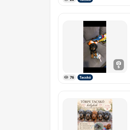
5
76
Tacskó