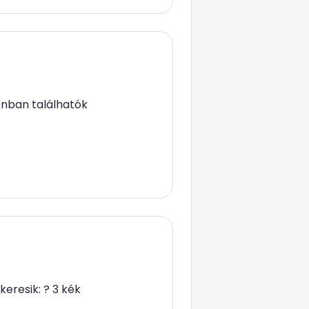
onban találhatók
eresik: ? 3 kék