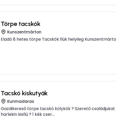
Törpe tacskók
Kunszentmárton
Eladó 8 hetes törpe Tacskók fiúk helyileg Kunszentmárt
Tacskó kiskutyák
Kunmadaras
Gazdikereső törpe tacskó kölykök ? Szerető családjukat k
harlekin kisfiú ? 1 kék cser...