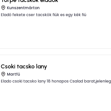
Kunszentmárton
Eladó fekete cser tacskók fiúk es egy kék fiú
Csoki tacsko lany
Martfű
Elado csoki tacsko lany 18 honapos Csalad barat,jelenleg 