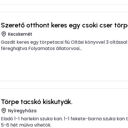
Szerető otthont keres egy csoki cser törp
Kecskemét
Gazdit keres egy törpetacsi fiú Oltási könyvvel 3 oltáss
féreghajtva Folyamatos állatorvosi...
Törpe tacskó kiskutyák.
Nyíregyháza
Eladó 1-1 harlekin szuka kan. 1-1 fekete-barna szuka kan
5-6 hét múlva vihetök.