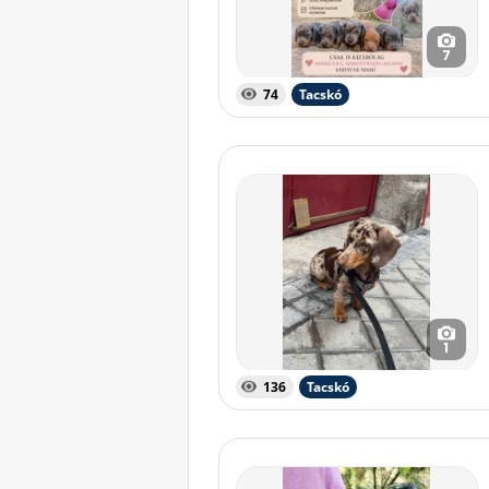
7
74
Tacskó
1
136
Tacskó