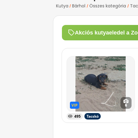
Kutya
Bárhol
Összes kategória
Tac
/
/
/
Akciós kutyaeledel a Zo
VIP
VIP
6
495
Tacskó