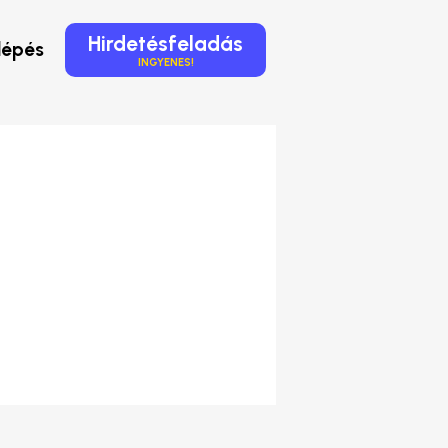
Hirdetésfeladás
lépés
INGYENES!