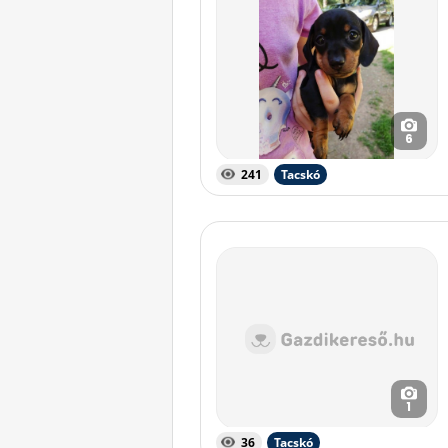
6
241
Tacskó
1
36
Tacskó