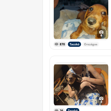
6
870
Tacskó
Országos
3
26
Tacskó