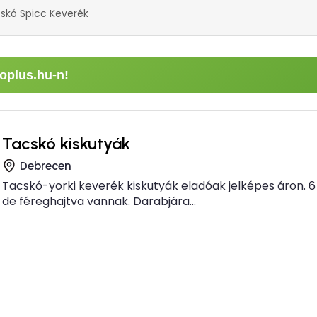
skó Spicc Keverék
oplus.hu-n!
Tacskó kiskutyák
Debrecen
Tacskó-yorki keverék kiskutyák eladóak jelképes áron. 6 
de féreghajtva vannak. Darabjára...