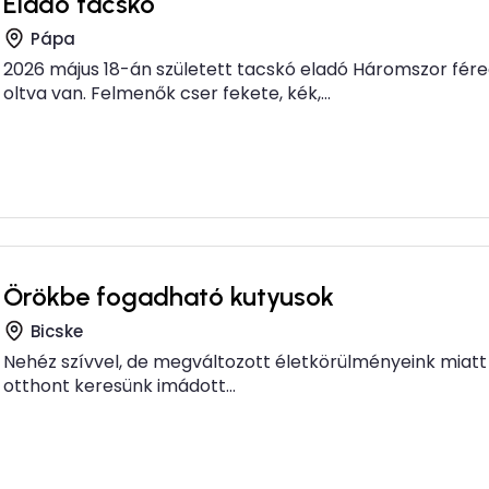
Eladó tacskó
Pápa
2026 május 18-án született tacskó eladó Háromszor fére
oltva van. Felmenők cser fekete, kék,...
Örökbe fogadható kutyusok
Bicske
Nehéz szívvel, de megváltozott életkörülményeink miatt ú
otthont keresünk imádott...