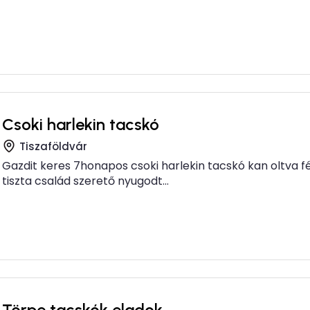
Csoki harlekin tacskó
Tiszaföldvár
Gazdit keres 7honapos csoki harlekin tacskó kan oltva f
tiszta család szerető nyugodt...
Törpe tacskók eladok