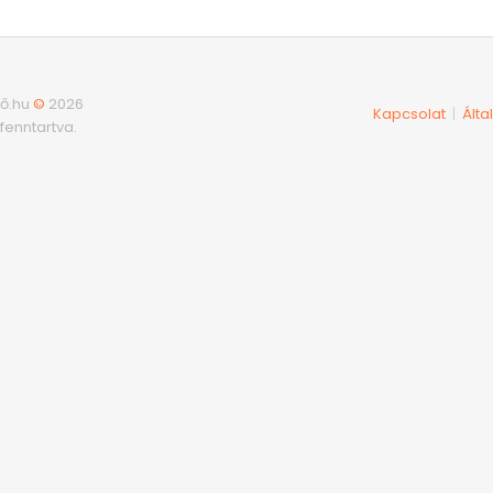
ő.hu
©
2026
Kapcsolat
Álta
|
fenntartva.