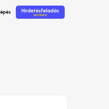
Hirdetésfeladás
lépés
INGYENES!