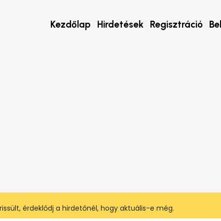
Kezdőlap
Hirdetések
Regisztráció
Be
issült, érdeklődj a hirdetőnél, hogy aktuális-e még.