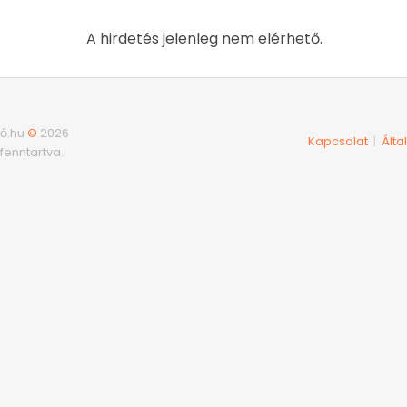
A hirdetés jelenleg nem elérhető.
ő.hu
©
2026
Kapcsolat
Álta
|
fenntartva.