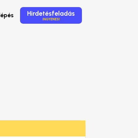
Hirdetésfeladás
lépés
INGYENES!