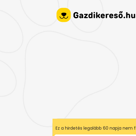
Ez a hirdetés legalább 60 napja nem fr