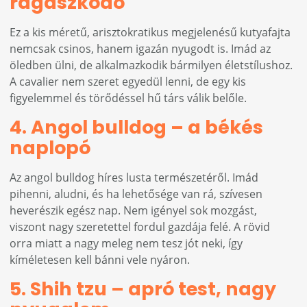
ragaszkodó
Ez a kis méretű, arisztokratikus megjelenésű kutyafajta
nemcsak csinos, hanem igazán nyugodt is. Imád az
öledben ülni, de alkalmazkodik bármilyen életstílushoz.
A cavalier nem szeret egyedül lenni, de egy kis
figyelemmel és törődéssel hű társ válik belőle.
4. Angol bulldog – a békés
naplopó
Az angol bulldog híres lusta természetéről. Imád
pihenni, aludni, és ha lehetősége van rá, szívesen
heverészik egész nap. Nem igényel sok mozgást,
viszont nagy szeretettel fordul gazdája felé. A rövid
orra miatt a nagy meleg nem tesz jót neki, így
kíméletesen kell bánni vele nyáron.
5. Shih tzu – apró test, nagy