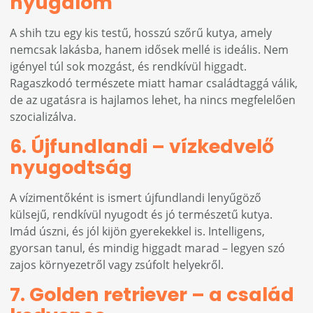
nyugalom
A shih tzu egy kis testű, hosszú szőrű kutya, amely
nemcsak lakásba, hanem idősek mellé is ideális. Nem
igényel túl sok mozgást, és rendkívül higgadt.
Ragaszkodó természete miatt hamar családtaggá válik,
de az ugatásra is hajlamos lehet, ha nincs megfelelően
szocializálva.
6. Újfundlandi – vízkedvelő
nyugodtság
A vízimentőként is ismert újfundlandi lenyűgöző
külsejű, rendkívül nyugodt és jó természetű kutya.
Imád úszni, és jól kijön gyerekekkel is. Intelligens,
gyorsan tanul, és mindig higgadt marad – legyen szó
zajos környezetről vagy zsúfolt helyekről.
7. Golden retriever – a család