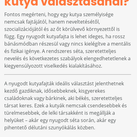
kutya választásánál?
Fontos megérteni, hogy egy kutya személyisége
nemcsak fajtájától, hanem neveltetésétől,
szocializációjától és az őt körülvevő környezettől is
függ. Egy nyugodt kutyafajta is lehet ideges, ha rossz
bánásmódban részesül vagy nincs kielégítve a mentális
és fizikai igénye. A rendszeres séta, szeretetteljes
nevelés és következetes szabályok elengedhetetlenek a
kiegyensúlyozott viselkedés kialakításához.
A nyugodt kutyafajták ideális választást jelenthetnek
kezdő gazdiknak, idősebbeknek, kisgyerekes
családoknak vagy bárkinek, aki békés, szeretetteljes
társat keres. Ezek a kutyák nemcsak csendesebbek és
türelmesebbek, de lelki társakként is megállják a
helyüket – akár egy nyugodt séta során, akár egy
pihentető délutáni szunyókálás közben.