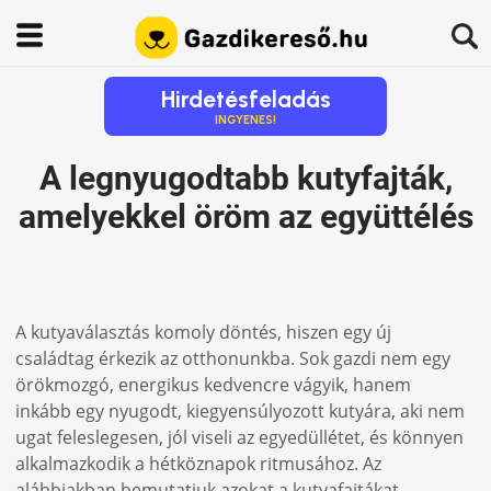
Hirdetésfeladás
INGYENES!
A legnyugodtabb kutyfajták,
amelyekkel öröm az együttélés
A kutyaválasztás komoly döntés, hiszen egy új
családtag érkezik az otthonunkba. Sok gazdi nem egy
örökmozgó, energikus kedvencre vágyik, hanem
inkább egy nyugodt, kiegyensúlyozott kutyára, aki nem
ugat feleslegesen, jól viseli az egyedüllétet, és könnyen
alkalmazkodik a hétköznapok ritmusához. Az
alábbiakban bemutatjuk azokat a kutyafajtákat,