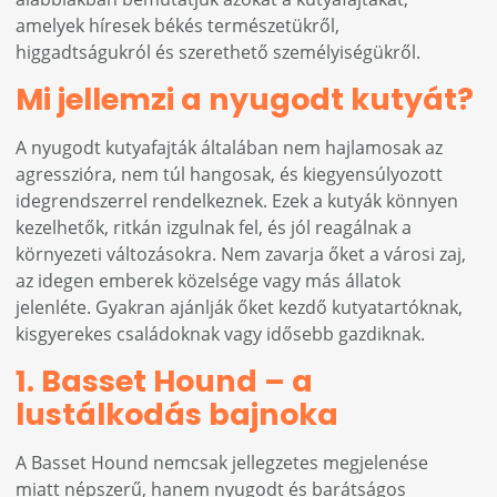
amelyek híresek békés természetükről,
higgadtságukról és szerethető személyiségükről.
Mi jellemzi a nyugodt kutyát?
A nyugodt kutyafajták általában nem hajlamosak az
agresszióra, nem túl hangosak, és kiegyensúlyozott
idegrendszerrel rendelkeznek. Ezek a kutyák könnyen
kezelhetők, ritkán izgulnak fel, és jól reagálnak a
környezeti változásokra. Nem zavarja őket a városi zaj,
az idegen emberek közelsége vagy más állatok
jelenléte. Gyakran ajánlják őket kezdő kutyatartóknak,
kisgyerekes családoknak vagy idősebb gazdiknak.
1. Basset Hound – a
lustálkodás bajnoka
A Basset Hound nemcsak jellegzetes megjelenése
miatt népszerű, hanem nyugodt és barátságos