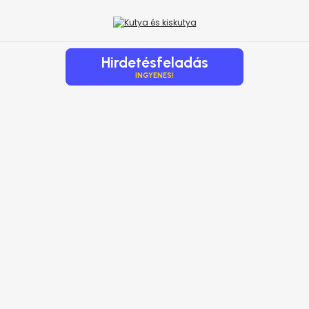
Hirdetésfeladás
INGYENES!