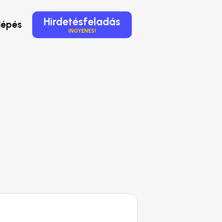
Hirdetésfeladás
lépés
INGYENES!