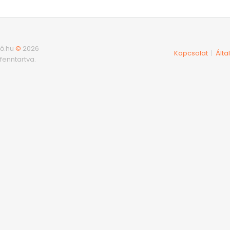
ő.hu
©
2026
Kapcsolat
Álta
|
fenntartva.