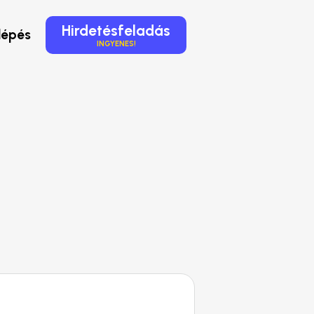
Hirdetésfeladás
lépés
INGYENES!