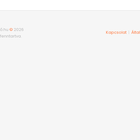
ő.hu
©
2026
Kapcsolat
Álta
|
fenntartva.