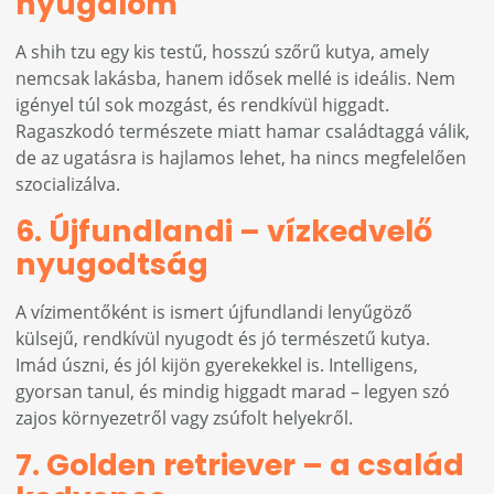
nyugalom
A shih tzu egy kis testű, hosszú szőrű kutya, amely
nemcsak lakásba, hanem idősek mellé is ideális. Nem
igényel túl sok mozgást, és rendkívül higgadt.
Ragaszkodó természete miatt hamar családtaggá válik,
de az ugatásra is hajlamos lehet, ha nincs megfelelően
szocializálva.
6. Újfundlandi – vízkedvelő
nyugodtság
A vízimentőként is ismert újfundlandi lenyűgöző
külsejű, rendkívül nyugodt és jó természetű kutya.
Imád úszni, és jól kijön gyerekekkel is. Intelligens,
gyorsan tanul, és mindig higgadt marad – legyen szó
zajos környezetről vagy zsúfolt helyekről.
7. Golden retriever – a család