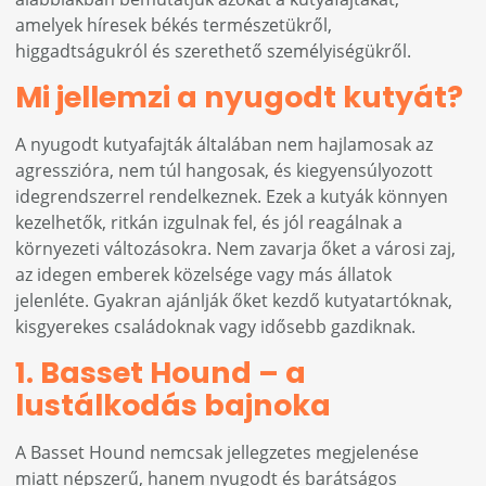
amelyek híresek békés természetükről,
higgadtságukról és szerethető személyiségükről.
Mi jellemzi a nyugodt kutyát?
A nyugodt kutyafajták általában nem hajlamosak az
agresszióra, nem túl hangosak, és kiegyensúlyozott
idegrendszerrel rendelkeznek. Ezek a kutyák könnyen
kezelhetők, ritkán izgulnak fel, és jól reagálnak a
környezeti változásokra. Nem zavarja őket a városi zaj,
az idegen emberek közelsége vagy más állatok
jelenléte. Gyakran ajánlják őket kezdő kutyatartóknak,
kisgyerekes családoknak vagy idősebb gazdiknak.
1. Basset Hound – a
lustálkodás bajnoka
A Basset Hound nemcsak jellegzetes megjelenése
miatt népszerű, hanem nyugodt és barátságos