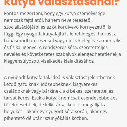
kutya választásánál?
Fontos megérteni, hogy egy kutya személyisége
nemcsak fajtájától, hanem neveltetésétől,
szocializációjától és az őt körülvevő környezettől is
függ. Egy nyugodt kutyafajta is lehet ideges, ha rossz
bánásmódban részesül vagy nincs kielégítve a mentális
és fizikai igénye. A rendszeres séta, szeretetteljes
nevelés és következetes szabályok elengedhetetlenek a
kiegyensúlyozott viselkedés kialakításához.
A nyugodt kutyafajták ideális választást jelenthetnek
kezdő gazdiknak, idősebbeknek, kisgyerekes
családoknak vagy bárkinek, aki békés, szeretetteljes
társat keres. Ezek a kutyák nemcsak csendesebbek és
türelmesebbek, de lelki társakként is megállják a
helyüket – akár egy nyugodt séta során, akár egy
pihentető délutáni szunyókálás közben.