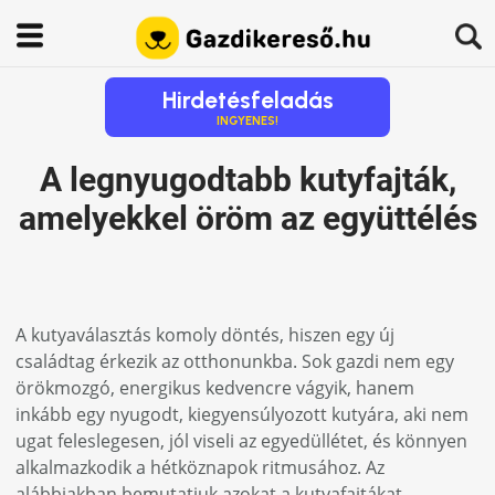
Hirdetésfeladás
INGYENES!
A legnyugodtabb kutyfajták,
amelyekkel öröm az együttélés
A kutyaválasztás komoly döntés, hiszen egy új
családtag érkezik az otthonunkba. Sok gazdi nem egy
örökmozgó, energikus kedvencre vágyik, hanem
inkább egy nyugodt, kiegyensúlyozott kutyára, aki nem
ugat feleslegesen, jól viseli az egyedüllétet, és könnyen
alkalmazkodik a hétköznapok ritmusához. Az
alábbiakban bemutatjuk azokat a kutyafajtákat,