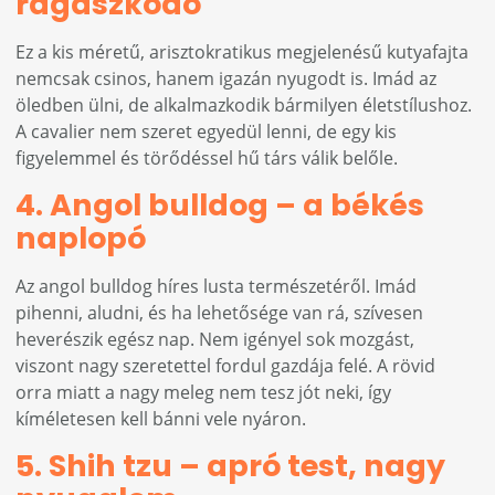
ragaszkodó
Ez a kis méretű, arisztokratikus megjelenésű kutyafajta
nemcsak csinos, hanem igazán nyugodt is. Imád az
öledben ülni, de alkalmazkodik bármilyen életstílushoz.
A cavalier nem szeret egyedül lenni, de egy kis
figyelemmel és törődéssel hű társ válik belőle.
4. Angol bulldog – a békés
naplopó
Az angol bulldog híres lusta természetéről. Imád
pihenni, aludni, és ha lehetősége van rá, szívesen
heverészik egész nap. Nem igényel sok mozgást,
viszont nagy szeretettel fordul gazdája felé. A rövid
orra miatt a nagy meleg nem tesz jót neki, így
kíméletesen kell bánni vele nyáron.
5. Shih tzu – apró test, nagy