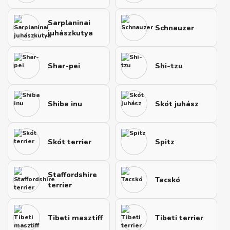
Sarplaninai
Schnauzer
juhászkutya
Shar-pei
Shi-tzu
Shiba inu
Skót juhász
Skót terrier
Spitz
Staffordshire
Tacskó
terrier
Tibeti masztiff
Tibeti terrier