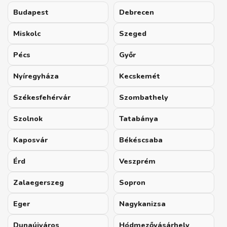
Budapest
Debrecen
Miskolc
Szeged
Pécs
Győr
Nyíregyháza
Kecskemét
Székesfehérvár
Szombathely
Szolnok
Tatabánya
Kaposvár
Békéscsaba
Érd
Veszprém
Zalaegerszeg
Sopron
Eger
Nagykanizsa
Dunaújváros
Hódmezővásárhely