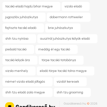
tacskó eladó hajdú bihar megye
vizsla eladó
jugoszláv juhászkutya
dobermann rottweiler
fajtiszta tacskó eladó
brie juhászkutya
shih tzu nyírása
ausztrál juhászkutya kölyök eladó
piebald tacskó
meddig él egy tacskó
tacskó kölyök ára
törpe tacskó tatabánya
vizsla menhely
eladó törpe tacskó tolna megye
német vizsla eladó jófogás
vizslát keresek
shih tzu eladó zala megye
shih tzu grooming
Gazdikereső.hu
©
2026