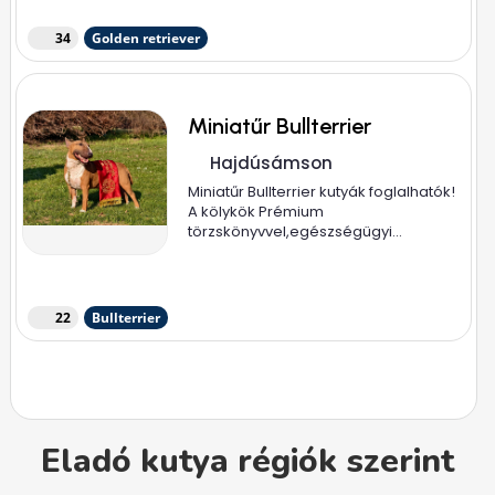
34
Golden retriever
Miniatűr Bullterrier
Hajdúsámson
Miniatűr Bullterrier kutyák foglalhatók!
A kölykök Prémium
törzskönyvvel,egészségügyi...
22
Bullterrier
Eladó kutya régiók szerint