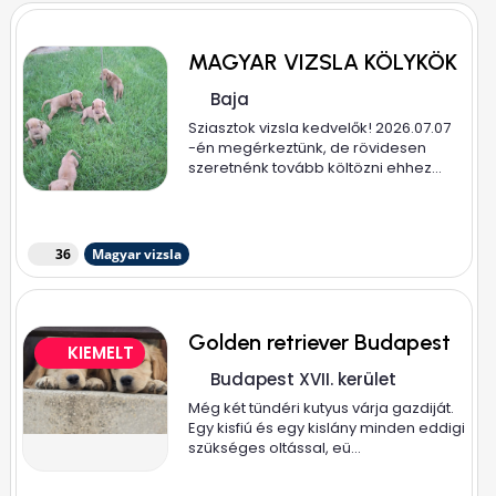
MAGYAR VIZSLA KÖLYKÖK
Baja
Sziasztok vizsla kedvelők! 2026.07.07
-én megérkeztünk, de rövidesen
szeretnénk tovább költözni ehhez...
36
Magyar vizsla
Golden retriever Budapest
KIEMELT
Budapest XVII. kerület
Még két tündéri kutyus várja gazdiját.
Egy kisfiú és egy kislány minden eddigi
szükséges oltással, eü...