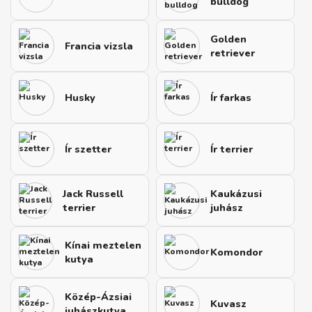
bulldog
Golden
Francia vizsla
retriever
Husky
Ír farkas
Ír szetter
Ír terrier
Jack Russell
Kaukázusi
terrier
juhász
Kínai meztelen
Komondor
kutya
Közép-Ázsiai
Kuvasz
juhászkutya