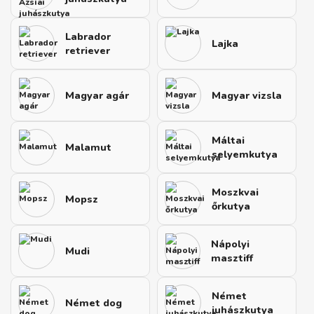
Labrador
Lajka
retriever
Magyar agár
Magyar vizsla
Máltai
Malamut
selyemkutya
Moszkvai
Mopsz
őrkutya
Nápolyi
Mudi
masztiff
Német
Német dog
juhászkutya