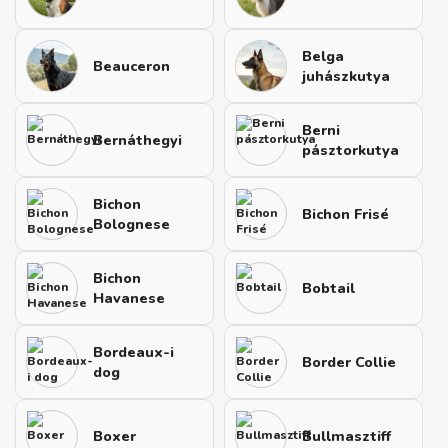
Belga
Beauceron
juhászkutya
Berni
Bernáthegyi
pásztorkutya
Bichon
Bichon Frisé
Bolognese
Bichon
Bobtail
Havanese
Bordeaux-i
Border Collie
dog
Boxer
Bullmasztiff