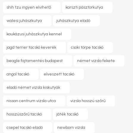
shih tzu ingyen elvihető
karszti pásztorkutya
walesi juhászkutya
juhászkutya eladó
kaukázusi juhászkutya kennel
jagd terrier tacskó keverék
csoki törpe tacskó
beagle fajtamentés budapest
német vizsla fekete
angol tacskó
elveszett tacskó
eladó német vizsla kiskutyák
nissan centrum vizsla utca
vizsla hosszú szőrű
hosszúszőrű tacskó
játék tacskó
csepel tacskó eladó
newborn vizsla