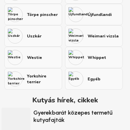
Törpe pinscher
Újfundlandi
Uszkár
Weimari vizsla
Westie
Whippet
Yorkshire
Egyéb
terrier
Kutyás hírek, cikkek
Gyerekbarát közepes termetű
kutyafajták