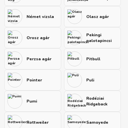
Német vizsla
Olasz agár
Pekingi
Orosz agár
palotapincsi
Perzsa agár
Pitbull
Pointer
Puli
Rodéziai
Pumi
Ridgeback
Rottweiler
Samoyede