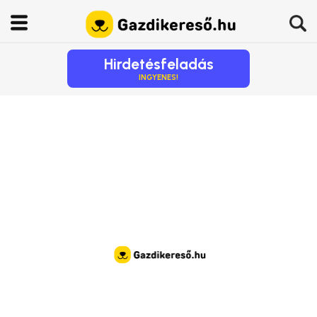
Hirdetésfeladás
INGYENES!