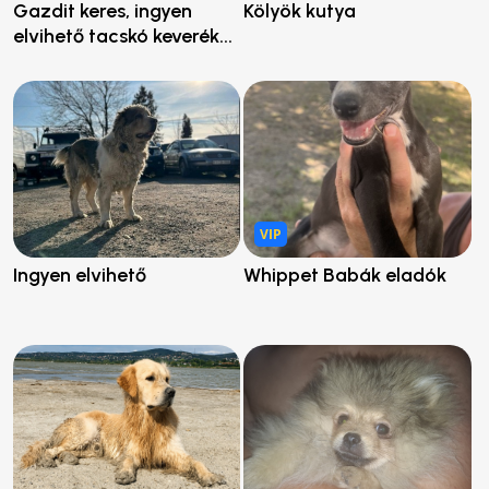
Gazdit keres, ingyen
Kölyök kutya
elvihető tacskó keverék...
VIP
Ingyen elvihető
Whippet Babák eladók