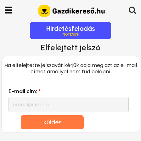
Hirdetésfeladás
INGYENES!
Elfelejtett jelszó
Ha elfelejtette jelszavát kérjük adja meg azt az e-mail
címet amellyel nem tud belépni.
E-mail cím:
*
küldés